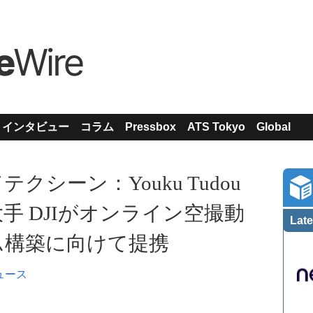
インタビュー
コラム
Pressbox
ATS Tokyo
Global
シーン：Youku Tudou
手 DJIがオンライン空撮動
Late
ム構築に向けて提携
ュース