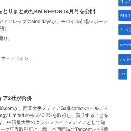
イン
りまとめたKM REPORT4月号を公開
ATS T
ィアレップのMobidaysが、モバイル市場レポート
語）
イベ
通り。
ターゲ
スマートフォン！
クッキ
！
CTV
ィア2社が合併
comが、同業大手メディアGaiji.comのホールディ
nology Limited の株式43.2%を取得し、買収することを
omは、中国最大手のクラシファイドメディアとして知
ーク証券取引所に上場、今回同時にTencentから4億