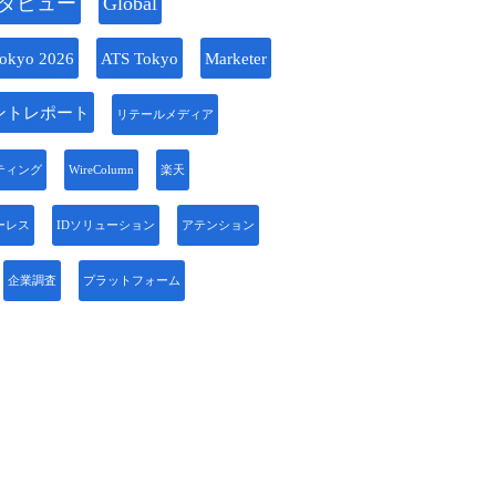
タビュー
Global
okyo 2026
ATS Tokyo
Marketer
ントレポート
リテールメディア
ティング
WireColumn
楽天
ーレス
IDソリューション
アテンション
企業調査
プラットフォーム