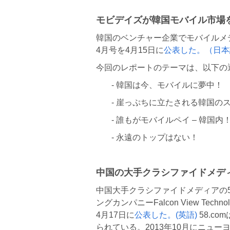
モビデイズが韓国モバイル市場をと
韓国のベンチャー企業でモバイルメデ
4月号を4月15日に
公表した。（日本
今回のレポートのテーマは、以下の
- 韓国は今、モバイルに夢中！
- 崖っぷちに立たされる韓国の
- 誰もがモバイルペイ – 韓国内
- 永遠のトップはない！
中国の大手クラシファイドメデ
中国大手クラシファイドメディアの58.
ングカンパニーFalcon View Tech
4月17日に
公表した。(英語)
58.c
られている。2013年10月にニューヨ