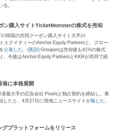
いる。
ン購入サイトTicketMonsterの株式を売却
プ傘下の韓国の共同クーポン購入サイト大手の
トエクイティーのAnchor Equity Partnersと、グロー
を
公表した。(英語)
Grouponは売却後も41%の株式
Anchor Equity PartnersとKKRが共同で経
が香港に本格展開
が香港最大手の広告会社 Pixelsと独占契約を締結し、香
始したと、4月27日に現地ニュースサイトが
報じた。
ィングプラットフォームをリリース