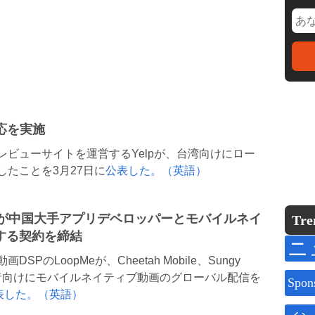
応を実施
ビューサイトを運営するYelpが、台湾向けにロー
たことを3月27日に
公表した。（英語）
Meが中国大手アプリデベロッパーとモバイルネイ
Tre
する契約を締結
ニ
のLoopMeが、Cheetah Mobile、Sungy
IT事業者向けにモバイルネイティブ動画のグローバル配信を
Spon
表した。（英語）