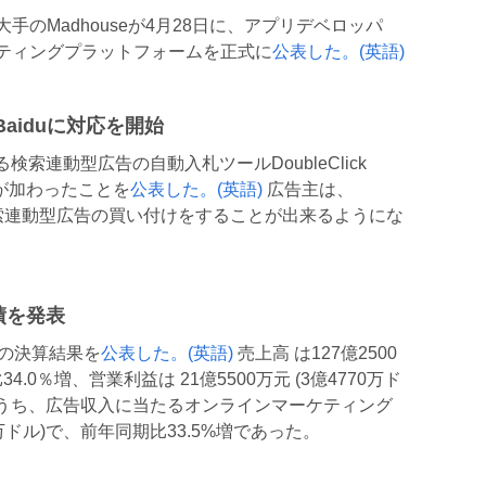
のMadhouseが4月28日に、アプリデベロッパ
ティングプラットフォームを正式に
公表した。(英語)
chがBaiduに対応を開始
る検索連動型広告の自動入札ツールDoubleClick
duが加わったことを
公表した。(英語)
広告主は、
aiduの検索連動型広告の買い付けをすることが出来るようにな
業績を発表
半期の決算結果を
公表した。(英語)
売上高 は127億2500
34.0％増、営業利益は 21億5500万元 (3億4770万ド
た。うち、広告収入に当たるオンラインマーケティング
00万ドル)で、前年同期比33.5%増であった。