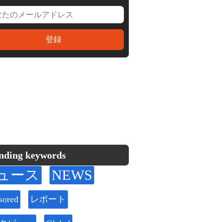
nding keywords
ュース
NEWS
sored
レポート