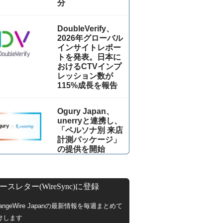
分
DoubleVerify、
2026年グローバル
インサイトレポー
トを発表。日本に
おけるCTVインプ
レッション数が
115%成⻑を報告
Ogury Japan、
unerryと連携し、
「ペルソナ別 来店
計測パッケージ」
の提供を開始
ースレター(WireSync)に登録
hangeWire Japanの最新情報を毎週まとめて
けします