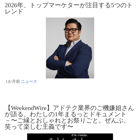
2026年、トップマーケターが注目する5つのト
レンド
1か月前
ニュース
【WeekendWire】アドテク業界のご機嫌姐さん
が語る、わたしの1年まるっとドキュメント
－〜ご縁とおしゃれとお祭りごと。ぜんぶ、
笑って楽しむ主義です〜