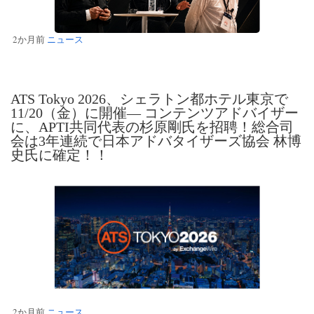
2か月前
ニュース
ATS Tokyo 2026、シェラトン都ホテル東京で
11/20（金）に開催― コンテンツアドバイザー
に、APTI共同代表の杉原剛氏を招聘！総合司
会は3年連続で日本アドバタイザーズ協会 林博
史氏に確定！！
2か月前
ニュース