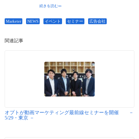
続きを読む
Marketer
NEWS
イベント
セミナー
広告会社
関連記事
オプトが動画マーケティング最前線セミナーを開催 －
5/29・東京 －