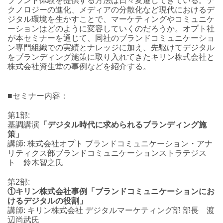
ブランド体験を提供する方法は日々変遷してきている。テ
クノロジーの進化、メディアの分散化など現代におけるデ
ジタル環境を生かすことで、マーケティングやコミュニケ
ーションはどのように変容していくのだろうか。オプト社
が本セミナーを通じて、同社のブランドコミュニケーショ
ン専門組織での実績とナレッジに加え、先駆けてデジタル
をブランディング施策に取り入れてきたキリン株式会社と
株式会社資生堂の事例などを紹介する。
■セミナー内容：
第1部:
基調講演
「デジタル時代に求められるブランディング施
策」
講師: 株式会社オプト ブランドコミュニケーション・アナ
リティクス部ブランドコミュニケーションストラテジス
ト 鈴木智之氏
第2部:
①キリン株式会社事例「ブランドコミュニケーションにお
けるデジタルの役割」
講師: キリン株式会社 デジタルマーケティング部 部長 渡
辺尚武氏