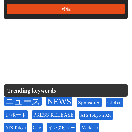
Trending keywords
ニュース
NEWS
Sponsored
Global
レポート
PRESS RELEASE
ATS Tokyo 2026
ATS Tokyo
CTV
インタビュー
Marketer