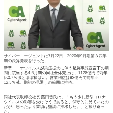
サイバーエージェントは7月22日、2020年9月期第３四半
期の決算発表を行った。
新型コロナウイルス感染症拡大に伴う緊急事態宣言下の期
間に該当する4-6月期の同社全体売上は、1128億円で前年
比0.7％減とほぼ横ばい。営業利益は82億円で前年比
12.3％減。期初の見通しの範囲に推移。
同社代表取締役社長 藤田晋氏は、「もう少し新型コロナ
ウイルスの影響を受けそうであると、保守的に見ていたの
だが、思ったより業績は堅調に推移した。」と振り返っ
た。