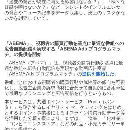
『過去の発言が現在に与える影響はないか？』、『様々な
疑惑や噂はないか？』など、タレントやインフルエンサー
の発言やニュース記事をデータ収集し、炎上のリスクがな
いかを調査していく。
「ABEMA」、視聴者の購買行動を基点に最適な番組への
広告自動配信を実現する「ABEMA Ads プログラムマッ
チ」の提供を開始
「ABEMA（アベマ）」は、視聴者の購買行動を基点に最
適な番組へ広告自動配信を実現する動画広告商品
「ABEMA Ads プログラムマッチ」の
提供を開始した
。
番組ごとにおける視聴者の購買行動や属性等の傾向を可視
化し、広告主企業の訴求商材に合わせて自動的に番組単位
で最適なプランニングと広告配信を行うというもの。
本サービスは、共通ポイントサービス「Ponta（ポン
タ）」を運営するロイヤリティ マーケティングをはじめ
とするポイント事業者によるオフライン購買行動データ等
を活用した分析支援により、まずは、「食品」「化粧品」
「コンビニエンスストア」などの商品・小売カテゴリー単
位にて提供する。