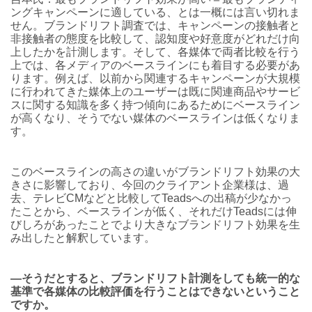
ングキャンペーンに適している、とは一概には言い切れま
せん。ブランドリフト調査では、キャンペーンの接触者と
非接触者の態度を比較して、認知度や好意度がどれだけ向
上したかを計測します。そして、各媒体で両者比較を行う
上では、各メディアのベースラインにも着目する必要があ
ります。例えば、以前から関連するキャンペーンが大規模
に行われてきた媒体上のユーザーは既に関連商品やサービ
スに関する知識を多く持つ傾向にあるためにベースライン
が高くなり、そうでない媒体のベースラインは低くなりま
す。
このベースラインの高さの違いがブランドリフト効果の大
きさに影響しており、今回のクライアント企業様は、過
去、テレビCMなどと比較してTeadsへの出稿が少なかっ
たことから、ベースラインが低く、それだけTeadsには伸
びしろがあったことでより大きなブランドリフト効果を生
み出したと解釈しています。
―そうだとすると、ブランドリフト計測をしても統一的な
基準で各媒体の比較評価を行うことはできないということ
ですか。