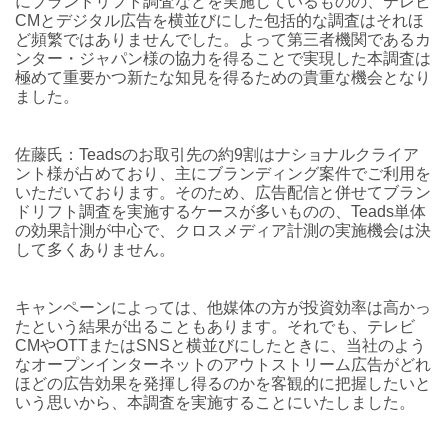
にブランドリフト調査などを実施しているものの、テレビ
CMとデジタル広告を横並びにした包括的な調査はそれほ
ど頻繁ではありませんでした。よって第三者機関であるカ
ンター・ジャパン様の協力を得ることで実現した本調査は
極めて重要かつ新たな知見を得るための貴重な機会となり
ました。
佐藤氏：Teadsのお取引先の約9割はナショナルクライア
ント様が占めており、主にブランディング案件でご利用を
いただいております。そのため、広告配信と併せてブラン
ドリフト調査を実施するケースが多いものの、Teads単体
の効果計測が中心で、クロスメディア計測の実施機会は決
して多くありません。
キャンペーンによっては、他媒体の方が投資効率は高かっ
たという結果が出ることもあります。それでも、テレビ
CMやOTTまたはSNSと横並びにしたときに、当社のよう
なオープンインターネットのアウトストリーム広告がどれ
ほどの広告効果を発揮し得るのかを客観的に把握したいと
いう思いから、本調査を実施することにいたしました。