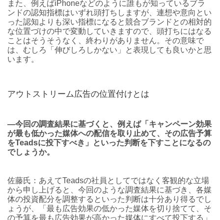
また、例えばiPhoneなどのように誰もが知っているブラ
ンドの認知指標はいずれ頭打ちしますが、連想や意向とい
った認知よりも深い指標になると競合ブランドとの相対的
な位置づけの中で変動していきますので、頭打ちにはなる
ことはそうそうなく、終わりがありません。その意味で
は、むしろ「伸びしろしかない」と表現しても良いかと思
います。
アウトストリーム広告の位置付けとは
―今回の調査結果に基づくと、例えば「キャンペーン効果
が最も低かった媒体への配信を取り止めて、その広告予算
をTeadsに投下すべき」といった判断を下すことになるの
でしょうか。
佐藤氏：あえてTeadsの社員としてではなく客観的な立場
から申し上げると、今回のような調査結果に基づき、各媒
体の投資配分を調整するといった判断は十分あり得るでし
ょうが、「最も広告効果の低かった媒体を切り捨てて、そ
の予算を最も広告効果が高かった媒体にすべて投下する」