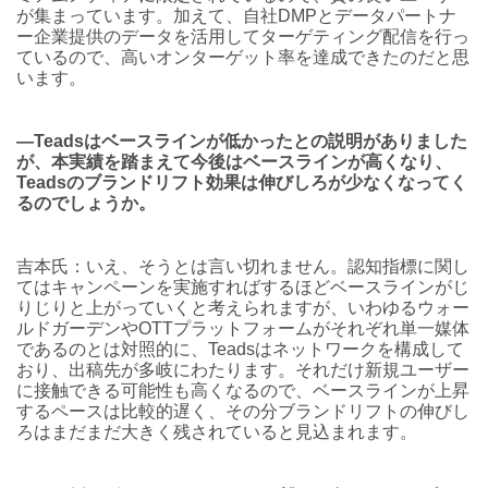
が集まっています。加えて、自社DMPとデータパートナ
ー企業提供のデータを活用してターゲティング配信を行っ
ているので、高いオンターゲット率を達成できたのだと思
います。
―Teadsはベースラインが低かったとの説明がありました
が、本実績を踏まえて今後はベースラインが高くなり、
Teadsのブランドリフト効果は伸びしろが少なくなってく
るのでしょうか。
吉本氏：いえ、そうとは言い切れません。認知指標に関し
てはキャンペーンを実施すればするほどベースラインがじ
りじりと上がっていくと考えられますが、いわゆるウォー
ルドガーデンやOTTプラットフォームがそれぞれ単一媒体
であるのとは対照的に、Teadsはネットワークを構成して
おり、出稿先が多岐にわたります。それだけ新規ユーザー
に接触できる可能性も高くなるので、ベースラインが上昇
するペースは比較的遅く、その分ブランドリフトの伸びし
ろはまだまだ大きく残されていると見込まれます。