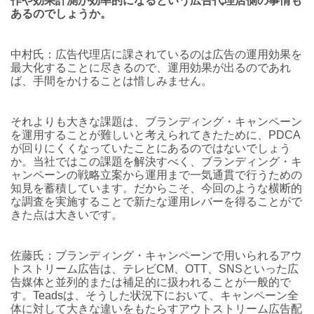
作や効果計測が効率的になるという広告代理店側の事情も
あるのでしょうか。
中村氏：広告代理店に課されているのは広告の運用効果を
最大化することに尽きるので、運用効果が出るのであれ
ば、手間をかけることは惜しみません。
それよりも大きな課題は、ブランディング・キャンペーン
を運用することが難しいと考えられてきたために、PDCA
が回りにくくなっていたことにあるのではないでしょう
か。当社ではこの課題を解決すべく、ブランディング・キ
ャンペーンの戦略立案から運用まで一気通貫で行うための
知見を蓄積しています。だからこそ、今回のような横断的
な調査を実施することで新たな運用レバーを得ることがで
きた点は大きいです。
佐藤氏：ブランディング・キャンペーンで用いられるアウ
トストリーム広告は、テレビCM、OTT、SNSといった広
告媒体と並列的または補足的に扱われることが一般的で
す。Teadsは、そうした状況下において、キャンペーン全
体に対して大きな違いをもたらすアウトストリーム広告配