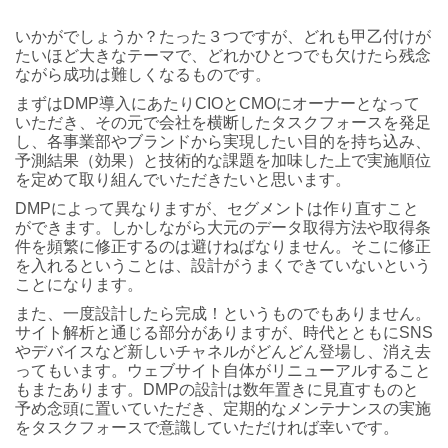
いかがでしょうか？たった３つですが、どれも甲乙付けが
たいほど大きなテーマで、どれかひとつでも欠けたら残念
ながら成功は難しくなるものです。
まずはDMP導入にあたりCIOとCMOにオーナーとなって
いただき、その元で会社を横断したタスクフォースを発足
し、各事業部やブランドから実現したい目的を持ち込み、
予測結果（効果）と技術的な課題を加味した上で実施順位
を定めて取り組んでいただきたいと思います。
DMPによって異なりますが、セグメントは作り直すこと
ができます。しかしながら大元のデータ取得方法や取得条
件を頻繁に修正するのは避けねばなりません。そこに修正
を入れるということは、設計がうまくできていないという
ことになります。
また、一度設計したら完成！というものでもありません。
サイト解析と通じる部分がありますが、時代とともにSNS
やデバイスなど新しいチャネルがどんどん登場し、消え去
ってもいます。ウェブサイト自体がリニューアルすること
もまたあります。DMPの設計は数年置きに見直すものと
予め念頭に置いていただき、定期的なメンテナンスの実施
をタスクフォースで意識していただければ幸いです。