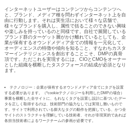
インターネットユーザーはコンテンツからコンテンツへ
と、ブランド、メディア種を問わずインターネット上を自
由に行動します。それは実生活において様々な店舗で、
様々なブランドを購入し、属性で括ることのできない興味
や楽しみを持っているのと同様です。自社で展開している
ブランド群のターゲット層がかけ離れているとしても、企
業が保有するオウンドメディア全ての情報を一元化して、
オーディエンスの特徴や傾向を知ること、すなわちカスタ
マーインテリジェンスを創出することこそ、DMPの真骨
頂です。ただこれを実現するには、CIOとCMOをオーナー
とした組織を横断したタスクフォースの結成が必須となり
ます。
テクノロジー：企業が保有するオウンドメディア全てにタグを設置
する必要があります。（*cookieテクノロジーを利用したDMPの場合）
事業を横断した全サイトに、もれなくタグを設置し設計に基づいたデー
タを正しく取得するのは、技術部門の協力なしでは実現し難いもので
す。サイトで利用されている膨大なタグの動作を把握している、かつ全
サイトのストラクチャを理解している技術者、それが非現実的であれば
各担当技術者によるワークチームの参画が必要です。