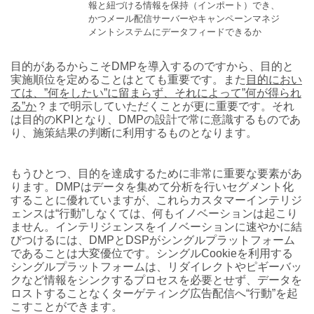
報と紐づける情報を保持（インポート）でき、
かつメール配信サーバーやキャンペーンマネジ
メントシステムにデータフィードできるか
目的があるからこそDMPを導入するのですから、目的と
実施順位を定めることはとても重要です。また
目的におい
ては、”何をしたい”に留まらず、それによって”何が得られ
る”か
？まで明示していただくことが更に重要です。それ
は目的のKPIとなり、DMPの設計で常に意識するものであ
り、施策結果の判断に利用するものとなります。
もうひとつ、目的を達成するために非常に重要な要素があ
ります。DMPはデータを集めて分析を行いセグメント化
することに優れていますが、これらカスタマーインテリジ
ェンスは“行動”しなくては、何もイノベーションは起こり
ません。インテリジェンスをイノベーションに速やかに結
びつけるには、DMPとDSPがシングルプラットフォーム
であることは大変優位です。シングルCookieを利用する
シングルプラットフォームは、リダイレクトやピギーバッ
クなど情報をシンクするプロセスを必要とせず、データを
ロストすることなくターゲティング広告配信へ“行動”を起
こすことができます。