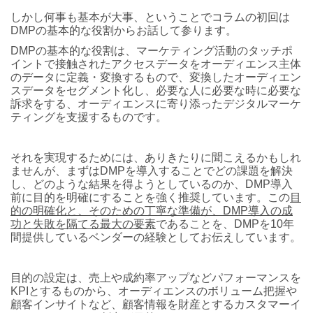
しかし何事も基本が大事、ということでコラムの初回は
DMPの基本的な役割からお話して参ります。
DMPの基本的な役割は、マーケティング活動のタッチポ
イントで接触されたアクセスデータをオーディエンス主体
のデータに定義・変換するもので、変換したオーディエン
スデータをセグメント化し、必要な人に必要な時に必要な
訴求をする、オーディエンスに寄り添ったデジタルマーケ
ティングを支援するものです。
それを実現するためには、ありきたりに聞こえるかもしれ
ませんが、まずはDMPを導入することでどの課題を解決
し、どのような結果を得ようとしているのか、DMP導入
前に目的を明確にすることを強く推奨しています。この
目
的の明確化と、そのための丁寧な準備が、DMP導入の成
功と失敗を隔てる最大の要素
であることを、DMPを10年
間提供しているベンダーの経験としてお伝えしています。
目的の設定は、売上や成約率アップなどパフォーマンスを
KPIとするものから、オーディエンスのボリューム把握や
顧客インサイトなど、顧客情報を財産とするカスタマーイ