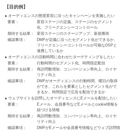
【目的例】
● オーディエンスの態度変容に沿ったキャンペーンを実施したい
要素：
変容ステージの定義、ステージのセグメント
化、フリークエンシーコントロール
期待する結果：
変容ステージのステージアップ、新規獲得
確認事項：
DMPが定義に沿ったセグメント化ができるか、
フリークエンシーコントロールが可能なDSPと
連携しているか
● オーディエンスの活動時間に合わせたターゲティングをしたい
要素：
行動時間のセグメント化、時間指定配信
期待する結果：
再訪問数増加、コンバージョン率向上、ロイヤ
リティ向上
確認事項：
DMPがオーディエンスの行動時間、曜日の取得
ができ、これらを要素としたセグメント化がで
きるか、時間指定で広告を配信できるか
● ウェブサイトを訪問したオーディエンスにEメールを配信したい
要素：
Eメール、会員番号などEメールとcookie情報を
紐づける情報
期待する結果：
再訪問数増加、コンバージョン率向上、ロイヤ
リティ向上
確認事項：
DMPがEメールや会員番号情報などウェブ訪問情