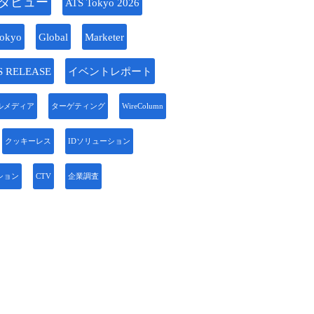
タビュー
ATS Tokyo 2026
okyo
Global
Marketer
S RELEASE
イベントレポート
ルメディア
ターゲティング
WireColumn
クッキーレス
IDソリューション
ション
CTV
企業調査