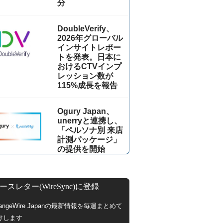
分
DoubleVerify、
2026年グローバル
インサイトレポー
トを発表。日本に
おけるCTVインプ
レッション数が
115%成⻑を報告
Ogury Japan、
unerryと連携し、
「ペルソナ別 来店
計測パッケージ」
の提供を開始
ースレター(WireSync)に登録
hangeWire Japanの最新情報を毎週まとめて
けします