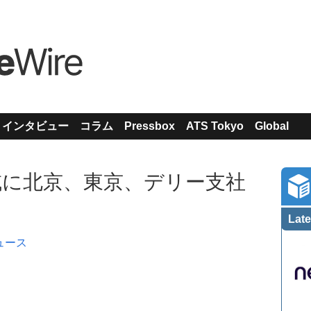
インタビュー
コラム
Pressbox
ATS Tokyo
Global
AC地域に北京、東京、デリー支社
Late
ュース