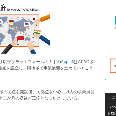
リ広告プラットフォームの大手の
AppLift
はAPAC域
3拠点を設立し、同地域で事業展開を進めていくこと
PAC地域の拠点を開設後、同拠点を中心に域内の事業展開
ニュ
十二か月の収益が三倍となったとしている。
Exc
お届