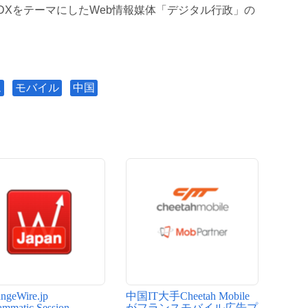
政DXをテーマにしたWeb情報媒体「デジタル行政」の
ム
モバイル
中国
ngeWire.jp
中国IT大手Cheetah Mobile
ammatic Session -
がフランスモバイル広告プ