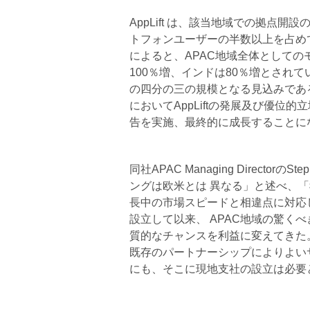
AppLift は、該当地域での拠点
トフォンユーザーの半数以上を占めてお
によると、APAC地域全体としてのモ
100％増、インドは80％増とされ
の四分の三の規模となる見込みであ
においてAppLiftの発展及び優
告を実施、最終的に成長することに
同社APAC Managing Directo
ングは欧米とは 異なる」と述べ、
長中の市場スピードと相違点に対応し
設立して以来、 APAC地域の驚く
質的なチャンスを利益に変えてきた
既存のパートナーシップによりよい
にも、そこに現地支社の設立は必要