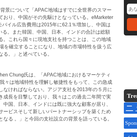
開設の背景について「APAC地域はすでに全世界のスマー
り、中国がその先駆けとなっている。eMarketer
バイル広告費用は2015年に62.1％増加し、中国は
ている。また韓国、中国、日本、インドの合計は総額
る。これら国々に現地支社を持つことは、この地域
位的立場を確立することになり、地域の市場特性を扱う広
なる。」と述べている。
rのStephen Chung氏は、「APAC地域におけるマーケティ
「我々は地域特性を理解し敏捷性をもって、この急成
なければならない。アジア支社を2013年の５月に
Tre
べき成長を目撃しており、我々はこの過去二年間で実
。中国、日本、インドには既に強大な顧客が居り、
ニ
サービスそして新しいパートナーシップを築くため
となる 。」と今回の支社設立の背景を語っている。
Spon