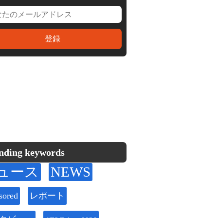
nding keywords
ュース
NEWS
sored
レポート