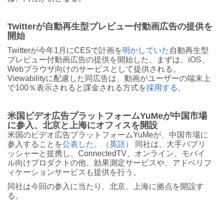
Twitterが自動再生型プレビュー付動画広告の提供を
開始
Twitterが今年1月にCESで計画を
明かしていた
自動再生型
プレビュー付動画広告の提供を開始した。まずは、iOS、
Webブラウザ向けのサービスとして提供される。
Viewabilityに配慮した同広告は、動画がユーザーの端末上
で100％表示されると課金される方式を
採用する。
米国ビデオ広告プラットフォームYuMeが中国市場
に参入、北京と上海にオフィスを開設
米国のビデオ広告プラットフォームYuMeが、中国市場に
参入することを
公表した。（英語）
同社は、大手パブリ
ッシャーと提携し、ConnectedTV、オンライン、モバイ
ル向けプロダクトの他、効果測定サービスや、アドベリフ
ィケーションサービスも提供を行う。
同社は今回の参入に当たり、北京、上海に拠点を開設す
る。