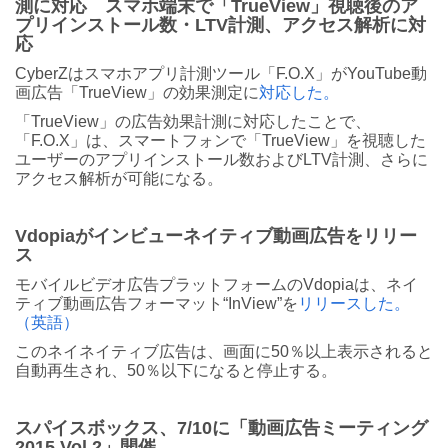
測に対応 スマホ端末で「TrueView」視聴後のア
プリインストール数・LTV計測、アクセス解析に対
応
CyberZはスマホアプリ計測ツール「F.O.X」がYouTube動
画広告「TrueView」の効果測定に
対応した。
「TrueView」の広告効果計測に対応したことで、
「F.O.X」は、スマートフォンで「TrueView」を視聴した
ユーザーのアプリインストール数およびLTV計測、さらに
アクセス解析が可能になる。
Vdopiaがインビューネイティブ動画広告をリリー
ス
モバイルビデオ広告プラットフォームのVdopiaは、ネイ
ティブ動画広告フォーマット“InView”を
リリースした。
（英語）
このネイネイティブ広告は、画面に50％以上表示されると
自動再生され、50％以下になると停止する。
スパイスボックス、7/10に「動画広告ミーティング
2015 Vol.2」開催