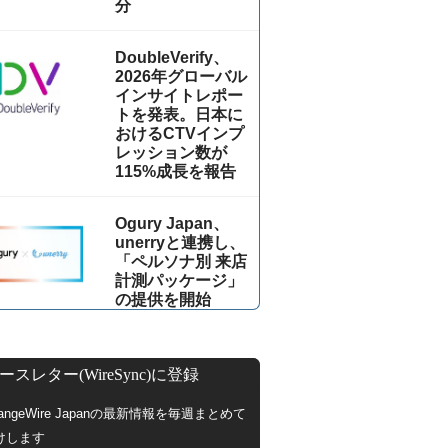
分
DoubleVerify、
2026年グローバル
インサイトレポー
トを発表。日本に
おけるCTVインプ
レッション数が
115%成⻑を報告
Ogury Japan、
unerryと連携し、
「ペルソナ別 来店
計測パッケージ」
の提供を開始
ースレター(WireSync)に登録
hangeWire Japanの最新情報を毎週まとめて
けします