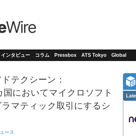
インタビュー
コラム
Pressbox
ATS Tokyo
Global
アドテクシーン：
州10カ国においてマイクロソフト
Late
グラマティック取引にするシ
ュース