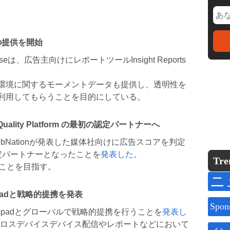
トの提供を開始
eは、広告主向けにレポートツールInsight Reports
環境に関するモーメントデータも提供し、透明性を
利用してもらうことを目的にしている。
Quality Platform の最初の認定パートナーへ
ubNationが発表した媒体社向けに広告スコアを判定
最初の認定パートナーとなったことを
発表した。
Tre
ることを目指す。
ニ
padと戦略的提携を発表
Spon
Tapadとグローバルで戦略的提携を行うことを
発表し
のクロスデバイスデバイス配信やレポートなどにおいて