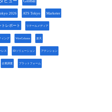
タビュー
Global
okyo 2026
ATS Tokyo
Marketer
ントレポート
リテールメディア
ティング
WireColumn
楽天
ーレス
IDソリューション
アテンション
企業調査
プラットフォーム