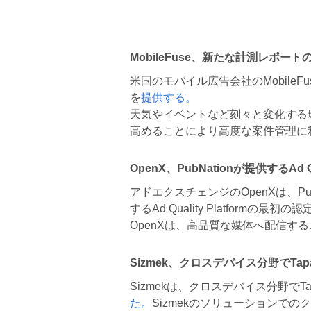
MobileFuse、新たな計測レポー
米国のモバイル広告会社のMobileFus
を
提供する。
天気やイベントなど刻々と変化する
高めることにより高度な案件管理に
OpenX、PubNationが提供するAd 
アドエクスチェンジのOpenXは、P
するAd Quality Platformの
OpenXは、高品質な媒体へ配信す
Sizmek、クロスデバイス分野でTa
Sizmekは、クロスデバイス分野で
た。
Sizmekのソリューションで