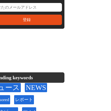
nding keywords
ュース
NEWS
sored
レポート