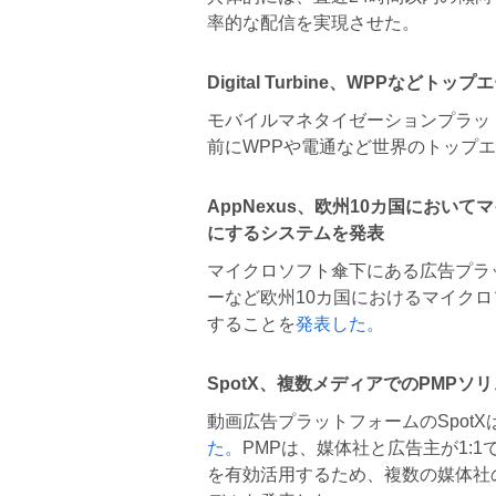
率的な配信を実現させた。
Digital Turbine、WPPなどト
モバイルマネタイゼーションプラットフォ
前にWPPや電通など世界のトップ
AppNexus、欧州10カ国にお
にするシステムを発表
マイクロソフト傘下にある広告プラッ
ーなど欧州10カ国におけるマイク
することを
発表した。
SpotX、複数メディアでのPMPソリュー
動画広告プラットフォームのSpot
た。
PMPは、媒体社と広告主が1:
を有効活用するため、複数の媒体社