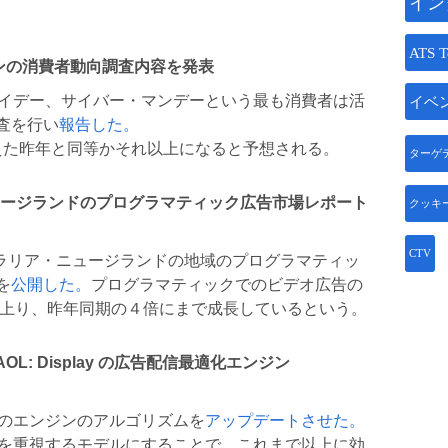
イン
ATS T
シーズンの消費者動向調査内容を発表
ック・フライデー、サイバー・マンデーという最も消費者は活
イベ
査を行い
報告した。
超えた昨年と同等かそれ以上になると予想される。
ターゲ
とニュージランドのプログラマティック広告市場レポート
クッキ
CTV
オーストラリア・ニュージランドの地域のプログラマティッ
を
公開した。
プログラマティックでのビデオ広告の
に上り、昨年同期の４倍にまで成長しているという。
OL: Display の広告配信最適化エンジン
Pのエンジンのアルゴリズムを
アップデートさせた。
向を重視するモデルにすることで、これまで以上に効