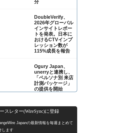
分
DoubleVerify、
2026年グローバル
インサイトレポー
トを発表。日本に
おけるCTVインプ
レッション数が
115%成⻑を報告
Ogury Japan、
unerryと連携し、
「ペルソナ別 来店
計測パッケージ」
の提供を開始
ースレター(WireSync)に登録
hangeWire Japanの最新情報を毎週まとめて
けします