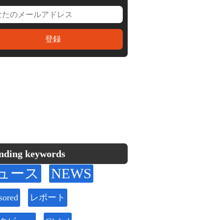
nding keywords
ュース
NEWS
sored
レポート