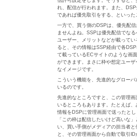
信許可設定をします。そうすると、実
れ、配信が行われます。また、DS
であれば優先取引をする、といった
一方で、買う側のDSPは、優先配
ませんよね。SSPは優先配信でな
ユーザー、メリットなどが載ってい
ると、その情報はSSP経由で各DS
て載っているECサイトのような画
ができます。まさに枠や想定ユーザ
なイメージです。
こういう機能を、先進的なグローバル
いるのです。
先進的なところですと、この管理画
いるところもあります。たとえば、
情報をDSPに管理画面で送ったとし
「この枠は配信したいけど高いな」
い、買い手側がメディアの担当者と
と、その管理画面から自動で取引I