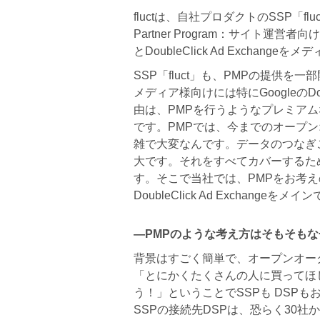
fluctは、自社プロダクトのSSP「fluct
Partner Program：サイト運営者向
とDoubleClick Ad Exchang
SSP「fluct」も、PMPの提供
メディア様向けには特にGoogleのDoub
由は、PMPを行うようなプレミア
です。PMPでは、今までのオープ
雑で大変なんです。データのつなぎ
大です。それをすべてカバーするた
す。そこで当社では、PMPをお考え
DoubleClick Ad Exchange
―PMPのような考え方はそもそも
背景はすごく簡単で、オープンオー
「とにかくたくさんの人に買ってほ
う！」ということでSSPも DSP
SSPの接続先DSPは、恐らく30