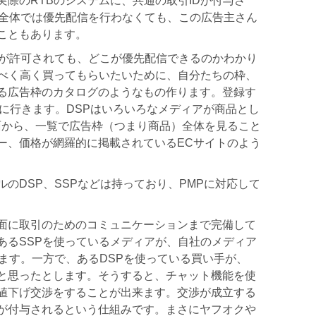
際のRTBのシステムに、共通の取引IDが付与さ
P全体では優先配信を行わなくても、この広告主さん
こともあります。
信が許可されても、どこが優先配信できるのかわかり
るべく高く買ってもらいたいために、自分たちの枠、
る広告枠のカタログのようなもの作ります。登録す
Pに行きます。DSPはいろいろなメディアが商品とし
面から、一覧で広告枠（つまり商品）全体を見ること
ー、価格が網羅的に掲載されているECサイトのよう
のDSP、SSPなどは持っており、PMPに対応して
面に取引のためのコミュニケーションまで完備して
あるSSPを使っているメディアが、自社のメディア
ます。一方で、あるDSPを使っている買い手が、
と思ったとします。そうすると、チャット機能を使
値下げ交渉をすることが出来ます。交渉が成立する
Dが付与されるという仕組みです。まさにヤフオクや