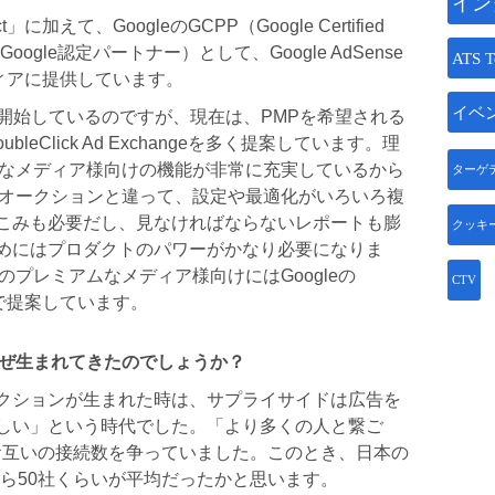
イン
」に加えて、GoogleのGCPP（Google Certified
けGoogle認定パートナー）として、Google AdSense
ATS T
eをメディアに提供しています。
イベ
を一部開始しているのですが、現在は、PMPを希望される
leClick Ad Exchangeを多く提案しています。理
ムなメディア様向けの機能が非常に充実しているから
ターゲ
ンオークションと違って、設定や最適化がいろいろ複
こみも必要だし、見なければならないレポートも膨
クッキ
めにはプロダクトのパワーがかなり必要になりま
のプレミアムなメディア様向けにはGoogleの
CTV
をメインで提案しています。
なぜ生まれてきたのでしょうか？
クションが生まれた時は、サプライサイドは広告を
しい」という時代でした。「より多くの人と繋ご
もお互いの接続数を争っていました。このとき、日本の
社から50社くらいが平均だったかと思います。