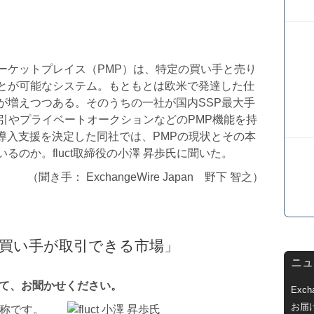
ーケットプレイス（PMP）は、特定の買い手と売り
とが可能なシステム。もともとは欧米で発達した仕
が増えつつある。そのうちの一社が国内SSP最大手
優先取引やプライベートオークションなどのPMP機能を持
hange」の導入支援を決定した同社では、PMPの現状とその本
のか。fluct取締役の小澤 昇歩氏に聞いた。
（聞き手： ExchangeWire Japan 野下 智之）
と買い手が取引できる市場」
ニュ
いて、お聞かせください。
Exc
お届
名称です。