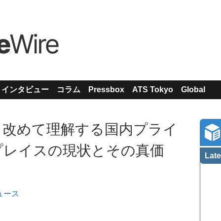
インタビュー
コラム
Pressbox
ATS Tokyo
Global
聞く－改めて理解する国内プライ
プレイスの現状とその真価
Late
ュース