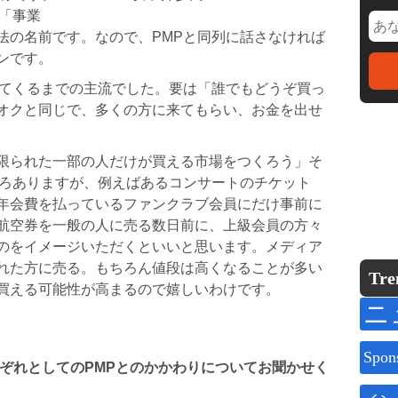
「事業
法の名前です。なので、PMPと同列に話さなければ
ンです。
出てくるまでの主流でした。要は「誰でもどうぞ買っ
オクと同じで、多くの方に来てもらい、お金を出せ
限られた一部の人だけが買える市場をつくろう」そ
いろありますが、例えばあるコンサートのチケット
年会費を払っているファンクラブ会員にだけ事前に
航空券を一般の人に売る数日前に、上級会員の方々
のをイメージいただくといいと思います。メディア
れた方に売る。もちろん値段は高くなることが多い
Tre
買える可能性が高まるので嬉しいわけです。
ニ
Spon
さんそれぞれとしてのPMPとのかかわりについてお聞かせく