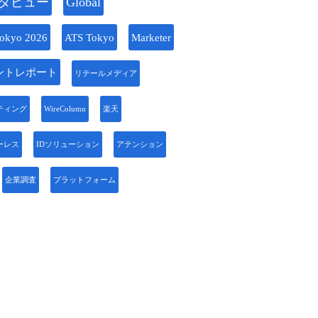
タビュー
Global
okyo 2026
ATS Tokyo
Marketer
ントレポート
リテールメディア
ティング
WireColumn
楽天
ーレス
IDソリューション
アテンション
企業調査
プラットフォーム