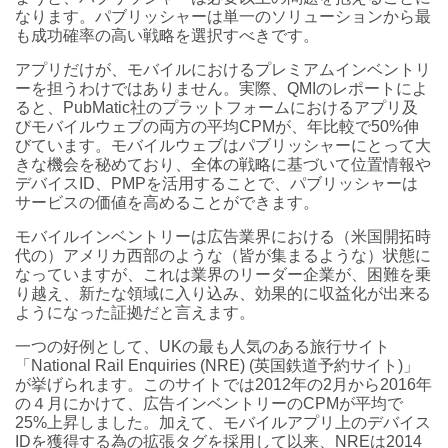
なります。パブリッシャーは単一のソリューションから最
も成功確率の高い戦略を選択すべきです。
アプリだけが、モバイルにおけるプレミアムインベントリ
ーを担うわけではありません。実際、QMIのレポートによ
ると、PubMatic社のプラットフォームにおけるアプリ及
びモバイルウェブの両方の平均CPMが、年比較で50%伸
びています。モバイルウェブはパブリッシャーにとって大
きな機会を秘めており、全体の戦略に基づいて位置情報や
デバイスID、PMPを活用することで、パブリッシャーは
サービスの価値を高めることができます。
モバイルインベントリーは広告業界における（米国開拓時
代の）アメリカ西部のような（皆が集まるような）状態に
なっていますが、これは業界のリーダー企業が、困難を乗
り越え、新たな領域に入り込み、効果的に収益化が出来る
ようになった証拠だと言えます。
一つの好例として、UKの最も人気のある旅行サイト
「National Rail Enquiries (NRE) (英国鉄道予約サイト)」
が挙げられます。このサイトでは2012年の2月から2016年
の４月にかけて、広告インベントリーのCPMが平均で
25%上昇しました。加えて、モバイルアプリ上のデバイス
IDを獲得する為の拡張タグを採用して以来、NREは2014