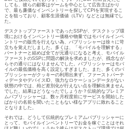
しても、彼らの顧客はゲームを中心として広告主ばかり
で、最も廉価なインベントリーを探してCPIを実現するこ
とを狙っており、顧客生涯価値（LTV）などとは無縁でし
た。
デスクトップファーストであったSSPが、デスクトップ環
境におけるインベントリー価格や物量ではモバイルインベ
ントリーの販売を行えない為、パブリッシャーは徐々に苛
立ちを覚えだしました。多くは、「モバイルを理解する」
パートナーと組めば全てが元通りになると考え、モバイル
ファーストのSSPに問題の解決を求めましたが、残念なが
らその通りにはなりませんでした。パブリッシャーはモバ
イルの最低価格を高く設定しすぎました。また、多くのパ
ブリッシャーがクッキーの利用出来ず、ファーストパーテ
ィデータやデバイスID、強力なロケーションデータがない
状態の中では、殆ど差別化が行えない点を理解出来ません
でした。結果はどうなったでしょうか？伝統的なプレミア
ムパブリッシャーは、数ヶ月程度前にサービスを開始した
ばかりの名前を聞いたこともない様なアプリに敗れること
となりました。
それでは、どうして伝統的なプレミアムパブリッシャーに
とって、モバイルインベントリーでお金を稼ぐことはそれ
ほど難しいのでしょうか？彼らはデスクトップ環境では何