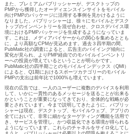
また、プレミアムパブリッシャーが、デスクトップの
PMPから獲得したオーディエンスインサイトをモバイル
向けPMPのパッケージに活用する事例を見かけるように
なりました。パブリッシャーは、徐々にモバイルとデスク
トップのインベントリーを混ぜ合わせ、クロスデバイス環
境におけるPMPパッケージを生成するようになっていま
す。これは、メディアバイヤーからの関心を集めるととも
に、より高額なCPMが見込めます。過去３四半期の間、
PubMatic社の調査によると、広告主のバイイング傾向に
変化が見られ、よりPMP経由でのモバイルインベントリ
ーへの投資が増えているということが明らかです。
PubMatic社の四半期ごとのモバイルインデックス（QMI）
によると、Q1期におけるスポーツカテゴリーのモバイル
PMPの支出は前年比で1000%も増えています。
現在の広告では、一人のユーザーに複数のデバイスを利用
して、いかに一貫性のあるメッセージを送ることが出来る
かということが重要になってきており、全体的な戦略が必
要とされています。今まで説明してきたように、パブリッ
シャーは現在、デスクトップ、モバイルウェブ、アプリの
全てにおいて、非常に細かなターゲティング機能を活用で
き、サービスを管理し、かつ収益化できる環境が得られる
ようになっています。これらのチャネルをサイロ化してし
まうと、パブリッシャーは必要以上の問題を抱えることに