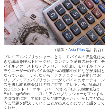
（翻訳：
Asia Plus
黒川賢吾）
プレミアムパブリッシャーにとり、モバイルの収益化は大
きな議論を呼ぶトピックだ。コンテンツ消費の細分化、モ
バイルファーストなテクノロジーの欠如、モバイルインフ
ラやユーザーのモバイル体験への理解の欠如などが原因と
なっている。しかしながら、テクノロジーは進化してお
り、プレミアムパブリッシャーがモバイルのオーディエン
スを勝ち取る機会は目の前に存在している。PubMatic社
のUKカントリーマネージャーであるPaul Gubbins氏は
ExchangeWireに、プレミアムパブリッシャーがモバイル
の収益化に対して如何に及び腰であったか、そしてどのよ
うに問題を解決していくことが出来るかについて話をして
くれた。