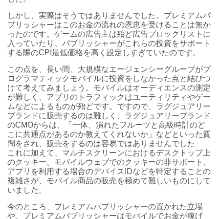
しかし、実際はそうではありませんでした。プレミアムパ
ブリッシャーはこのお金の流れの恩恵を受けることは無か
ったのです。ゲームの広告主は殆ど広告ブロックリストに
入っていたり、パブリッシャーがこれらの投資をサポート
する際のCPI最低価格を高く設定しすぎていたのです。
この点を、長い間、大規模なエージェンシーグループがプ
ログラマティックモバイルに投資をしなかった点と結びつ
けて考えてみましょう。モバイルはオーディエンスの測定
が難しく、アプリのトラフィックはユーティリティやゲー
ムなどによるものが殆どです。ですので、ラグジュアリー
ブランドに販売するのは難しく、ラグジュアリーブランド
のCMOからは、「一体、潰れたフルーツと高級時計のど
こに共通点があるのか教えてくれないか」などといった質
問をされ、販売をするのは容易ではありませんでした
これに加えて、マルチスクリーンにおけるデスクトップ上
のクッキー、モバイルウェブでのクッキーの非サポート、
アプリを利用する場合のデバイスIDなどを特定することの
複雑さが、モバイル商品の販売を極めて難しいものにして
いました。
今のところ、プレミアムパブリッシャーの置かれた立場
や、プレミアムパブリッシャーはモバイルでお金が稼げ