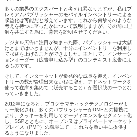
多くの業界のエクスパートと考えは異なりますが、私はプ
レミアムパブリッシャーのモバイルインベントリーによる
収益化は可能だと考えています。これから何故そのような
考えを持つに至ったかについて説明しますが、その前に理
解を共にする為に、背景を説明させてください。
デジタル広告に注目が集まった際、パブリッシャーは大儲
けとまではいきませんが、十分にインベントリーを利用し
て収益を上げることができました。主として、インサーシ
ョンオーダー（広告申し込み型）のコンテキスト広告によ
るものです。
そして、インターネットが爆発的な成長を迎え、インベン
トリーの数が管理出来ない程に増え、アドネットワークを
使って在庫を集めて（販売すること）が選択肢の一つとな
っていきました。
2012年になると、プログラマティックテクノロジーがよ
り一般化され、多くのパブリッシャーがDMPとの提携に
より、クッキーを利用してオーディエンスをセグメント化
し、SSPとともに、オープン又はプライベートマーケット
プレイス（PMP）の環境にて、これらを買い手に提供す
るようになりました。