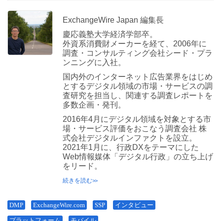
ExchangeWire Japan 編集長
慶応義塾大学経済学部卒。
外資系消費財メーカーを経て、2006年に
調査・コンサルティング会社シード・プラ
ンニングに入社。
国内外のインターネット広告業界をはじめ
とするデジタル領域の市場・サービスの調
査研究を担当し、関連する調査レポートを
多数企画・発刊。
2016年4月にデジタル領域を対象とする市
場・サービス評価をおこなう調査会社 株
式会社デジタルインファクトを設立。
2021年1月に、行政DXをテーマにした
Web情報媒体「デジタル行政」の立ち上げ
をリード。
続きを読む
DMP
ExchangeWire.com
SSP
インタビュー
プラットフォーム
モバイル