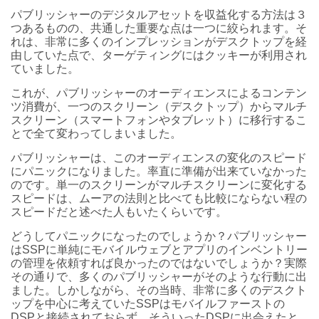
パブリッシャーのデジタルアセットを収益化する方法は３
つあるものの、共通した重要な点は一つに絞られます。そ
れは、非常に多くのインプレッションがデスクトップを経
由していた点で、ターゲティングにはクッキーが利用され
ていました。
これが、パブリッシャーのオーディエンスによるコンテン
ツ消費が、一つのスクリーン（デスクトップ）からマルチ
スクリーン（スマートフォンやタブレット）に移行するこ
とで全て変わってしまいました。
パブリッシャーは、このオーディエンスの変化のスピード
にパニックになりました。率直に準備が出来ていなかった
のです。単一のスクリーンがマルチスクリーンに変化する
スピードは、ムーアの法則と比べても比較にならない程の
スピードだと述べた人もいたくらいです。
どうしてパニックになったのでしょうか？パブリッシャー
はSSPに単純にモバイルウェブとアプリのインベントリー
の管理を依頼すれば良かったのではないでしょうか？実際
その通りで、多くのパブリッシャーがそのような行動に出
ました。しかしながら、その当時、非常に多くのデスクト
ップを中心に考えていたSSPはモバイルファーストの
DSPと接続されておらず、そういったDSPに出会えたと