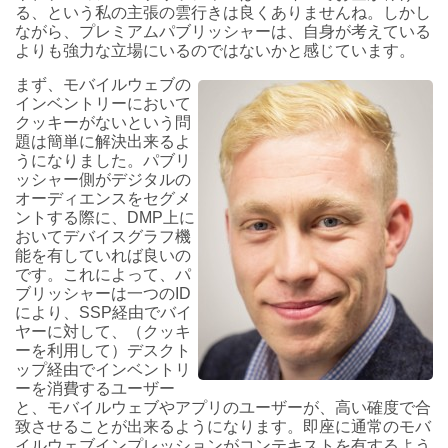
る、という私の主張の雲行きは良くありませんね。しかし
ながら、プレミアムパブリッシャーは、自身が考えている
よりも強力な立場にいるのではないかと感じています。
まず、モバイルウェブの
インベントリーにおいて
クッキーがないという問
題は簡単に解決出来るよ
うになりました。パブリ
ッシャー側がデジタルの
オーディエンスをセグメ
ントする際に、DMP上に
おいてデバイスグラフ機
能を有していれば良いの
です。これによって、パ
ブリッシャーは一つのID
により、SSP経由でバイ
ヤーに対して、（クッキ
ーを利用して）デスクト
ップ経由でインベントリ
ーを消費するユーザー
と、モバイルウェブやアプリのユーザーが、高い確度で合
致させることが出来るようになります。即座に通常のモバ
イルウェブインプレッションがコンテキストを有するよう