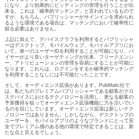
になり、より効果的にビッディングの管理を行うことが出
来る。これは「確率的マッチング」と言われているもので
すが、もちろん、パブリッシャーがサインインを求められ
るような環境である場合は、マッチングにおいて確率性に
頼る必要はありません。
上記に加えて、デバイスグラフを利用するとパブリッシャ
ーはデスクトップ、モバイルウェブ、モバイルアプリにお
いて、単一のユーザーIDを利用することが可能になり、バ
イヤーがより良いターゲティングが出来、フリークエンシ
ー、アトリビューションの管理を容易にすることが可能に
なります。これらは、ログインをするか確率的マッチング
を利用することなしには不可能だったことです。
そして、オーディエンス拡張があります。PubMatic社で
は、私たちのプレミアムパブリッシャーである顧客がクロ
スデバイスにおけるテクノロジーを活用し、更なる顧客の
予算獲得を狙ってオーディエンス拡張機能に力を注いでい
るのを目にしています。オーディエンス拡張は新しいテク
ノロジーではありません。しかしながら、デスクトップの
ユーザーを、モバイルアプリのようなブランドにとって安
全でプレミアム感のある他の環境で特定できることは、新
たな点と言えるでしょう。