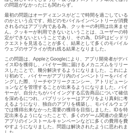
の問題がなかったにも関わらず。
最初の問題はオーディエンスがどこで時間を過ごしている
のかという点です。殆どのモバイルインベントリーが消費
されるのはアプリ内である為、クッキーの利用は出来ませ
ん。クッキーが利用できないということは、ユーザーの特
定ができないということであり、その為、DSPはビッドリ
クエストを見送ることが多く、結果として多くのモバイル
ウェブのサプライが売れ残る結果となりました。
この問題は、AppleとGoogleにより、アプリ開発者がデバ
イスIDを獲得し、バイヤー側に届けるメカニズムをリリー
スしたことで、幾分解決するようになりました。これによ
り初めて、バイヤーがアプリ内のインベントリーをバイイ
ングした際、リーチやフリークエンシー、アトリビューシ
ョンなどを管理することが出来るようになりました。バイ
ヤーが、自分たちがバイイングする広告商品について確信
を深めるにつれ、パブリッシャーはアプリをより真剣に考
えるようになり、独自のアプリを構築し、モバイルウェブ
では獲得出来なかった需要の獲得を目指しました。IDを特
定出来るようになったことで、多くのゲーム関連の企業が
アプリのインストールキャンペーンなどに多くの費用を費
やすようになりました。問題は解決されたように思われま
した。