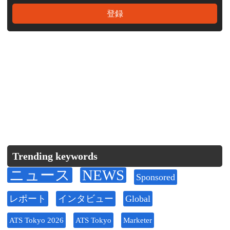
Trending keywords
ニュース
NEWS
Sponsored
レポート
インタビュー
Global
ATS Tokyo 2026
ATS Tokyo
Marketer