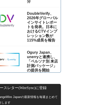
分
DoubleVerify、
2026年グローバル
インサイトレポー
トを発表。日本に
おけるCTVインプ
レッション数が
115%成⻑を報告
Ogury Japan、
unerryと連携し、
「ペルソナ別 来店
計測パッケージ」
の提供を開始
ースレター(WireSync)に登録
hangeWire Japanの最新情報を毎週まとめて
けします