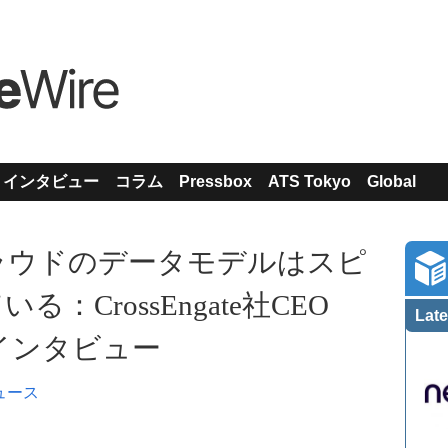
インタビュー
コラム
Pressbox
ATS Tokyo
Global
ラウドのデータモデルはスピ
：CrossEngate社CEO
Late
へのインタビュー
ュース