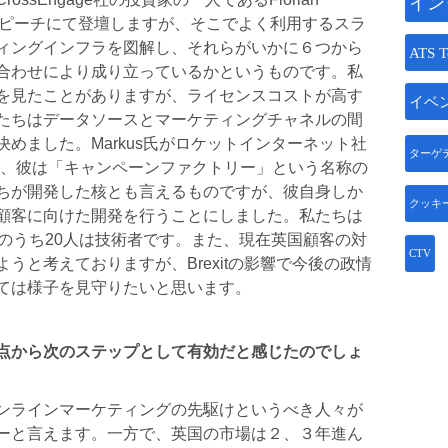
イン
ートスピーチにて登壇しますが、そこでよく利用するスラ
ィングインフラを図解し、それらがいかに６つから
ATS T
合わせにより成り立っているかというものです。私
を見たことがありますが、ライセンスコストが高す
イベ
たちはデータソースとマーケティングチャネルの間
めました。Markus氏がロケットインターネット社
ターゲ
に、彼は「キャンペーンファクトリー」という名称の
ちが開発した核とも言えるものですが、彼自身しか
クッキ
顧客に向けた開発を行うことにしました。私たちは
のうち20人は技術者です。また、現在英国顧客の対
CTV
うと考えておりますが、Brexitの影響で今後の政情
ては様子を見守りたいと思います。
点から次のステップとして有効だと感じたのでしょ
ンラインマーケティングの先駆けというべき人々が
ーと言えます。一方で、英国の市場は２、３年進ん