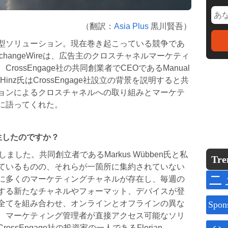
（翻訳：
Asia Plus
黒川賢吾）
型ソリューション。現在巻き起こっている競争であ
hangeWireは、広告主のクロスチャネルマーケティ
ossEngage社の共同創業者でCEOであるManual
inz氏はCrossEngage社設立の背景を説明すると共
ョンによるクロスチャネルへの取り組みとマーケテ
に語ってくれた。
誕生したのですか？
生しました。共同創立者であるMarkus Wübben氏と私
Tre
ているものの、それらが一箇所に集約されていない
ニ
に多くのマーケティングチャネルが存在し、毎週の
する新たなチャネルやフォーマット、デバイスが登
全てを組み合わせ、オンラインとオフラインの異な
Spon
、マーケティング管理者が直接アクセス可能なソリ
sEngage社の投資家の一人であるFlorian