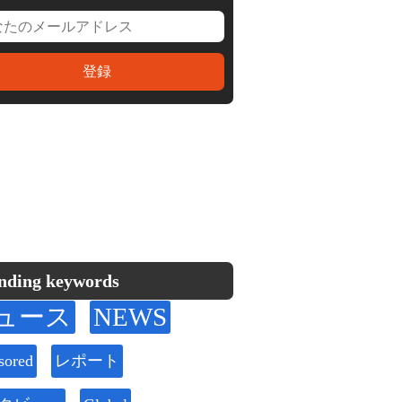
nding keywords
ュース
NEWS
sored
レポート