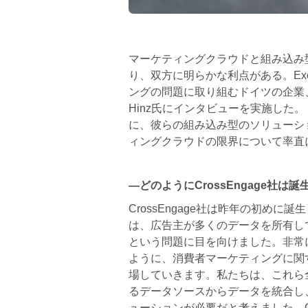
マーケティングクラウドと組み込み
り、双方に明らかな利点がある。Exc
ングの問題に取り組むドイツの企業、Cr
Hinz氏にインタビューを実施した。 H
に、彼らの組み込み型のソリューシ
ィングクラウドの限界について率直
―どのようにCrossEngage社は
CrossEngage社は昨年の初めに誕
は、広告主が多くのデータを所有し
という問題に目を向けました。非常
ように、消費者マーケティングに関
場していきます。私たちは、これら
るデータソースからデータを統合し
ューションが必要だと考えました。Cros