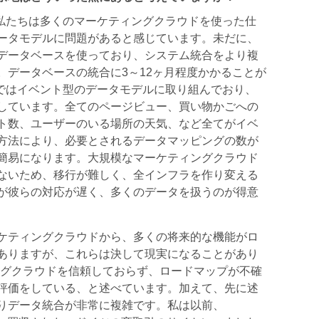
前に、私たちは多くのマーケティングクラウドを使った仕
ータモデルに問題があると感じています。未だに、
データベースを使っており、システム統合をより複
。データベースの統合に3～12ヶ月程度かかることが
te社ではイベント型のデータモデルに取り組んでおり、
しています。全てのページビュー、買い物かごへの
ト数、ユーザーのいる場所の天気、など全てがイベ
方法により、必要とされるデータマッピングの数が
簡易になります。大規模なマーケティングクラウド
ないため、移行が難しく、全インフラを作り変える
が彼らの対応が遅く、多くのデータを扱うのが得意
ケティングクラウドから、多くの将来的な機能がロ
ありますが、これらは決して現実になることがあり
ングクラウドを信頼しておらず、ロードマップが不確
評価をしている、と述べています。加えて、先に述
りデータ統合が非常に複雑です。私は以前、