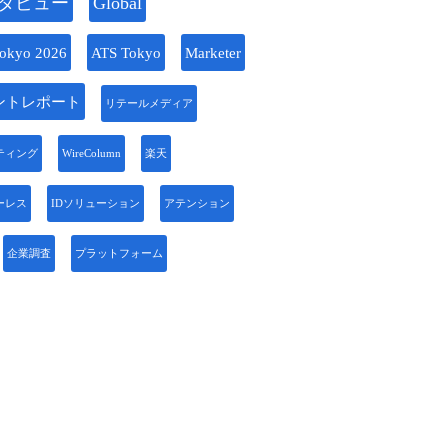
タビュー
Global
okyo 2026
ATS Tokyo
Marketer
ントレポート
リテールメディア
ティング
WireColumn
楽天
ーレス
IDソリューション
アテンション
企業調査
プラットフォーム