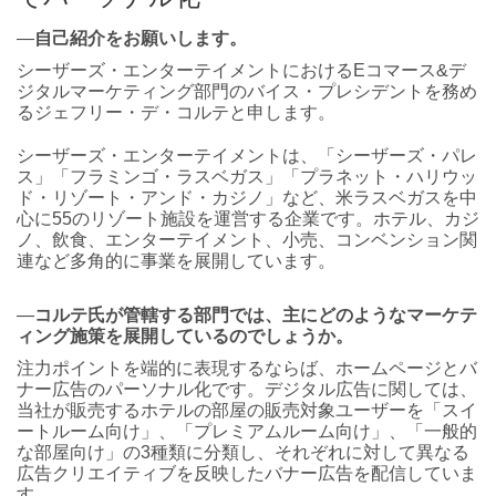
―
自己紹介をお願いします。
シーザーズ・エンターテイメントにおけるEコマース&デ
ジタルマーケティング部門のバイス・プレシデントを務め
るジェフリー・デ・コルテと申します。
シーザーズ・エンターテイメントは、「シーザーズ・パレ
ス」「フラミンゴ・ラスベガス」「プラネット・ハリウッ
ド・リゾート・アンド・カジノ」など、米ラスベガスを中
心に55のリゾート施設を運営する企業です。ホテル、カジ
ノ、飲食、エンターテイメント、小売、コンベンション関
連など多角的に事業を展開しています。
―
コルテ氏が管轄する部門では、主にどのようなマーケテ
ィング施策を展開しているのでしょうか。
注力ポイントを端的に表現するならば、ホームページとバ
ナー広告のパーソナル化です。デジタル広告に関しては、
当社が販売するホテルの部屋の販売対象ユーザーを「スイ
ートルーム向け」、「プレミアムルーム向け」、「一般的
な部屋向け」の3種類に分類し、それぞれに対して異なる
広告クリエイティブを反映したバナー広告を配信していま
す。