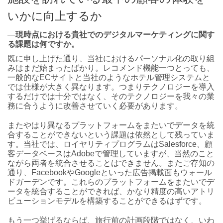
いかに向上するか
―
現時点における貴社でのデジタルマーケティングに関す
る課題は何ですか。
既に申し上げた通り、当社におけるパーソナル化の取り組
みはまだ始まったばかり。レコメンド機能一つとっても、
一般的なECサイトと当社のようなホテル管理システムと
では仕様が大きく異なります。つまりテクノロジーを導入
するだけでは十分ではなく、そのテクノロジーを我々の業
務に合うように改善させていく必要があります。
またやはり異なるプラットフォームをまたいでデータを統
合することができないという課題は依然として残っていま
す。当社では、ロイヤリティプログラムはSalesforce、顧
客データベースはAdobeで管理していますが、当然のこと
ながら両者を統合させることはできません。またご存知の
通り、FacebookやGoogleといった広告掲載面もウォール
ドガーデンです。これらのプラットフォームをまたいでデ
ータを統合することができれば、かなり精度の高いアトリ
ビューションモデルを構築することができるはずです。
もう一つ挙げるならば、旅行前の計画段階ではなく、いわ