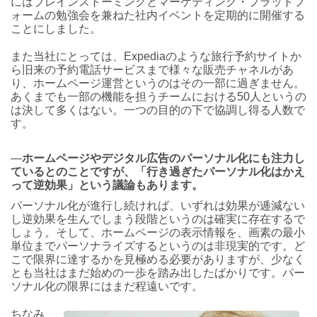
にはブレインストーミングとマーケティング・プラットフ
ォームの勉強会を兼ねた社内イベントを定期的に開催する
ことにしました。
また当社にとっては、Expediaのような旅行予約サイトか
ら旧来の予約電話サービスまで様々な販売チャネルがあ
り、ホームページ運営というのはその一部に過ぎません。
あくまでも一部の機能を担うチームにおける50人というの
は決して多くはない。一つの目的の下で協調し得る人数で
す。
―
ホームページやデジタル広告のパーソナル化にも注力し
ているとのことですが、「行き過ぎたパーソナル化はかえ
って逆効果」という議論もあります。
パーソナル化が進行し続ければ、いずれは効果が逓減ない
し逆効果を生んでしまう段階というのは確実に存在するで
しょう。そして、ホームページの表示情報を、画素の最小
単位までパーソナライズするというのは非現実的です。ど
こで限界に達するかを見極める必要がありますが、少なく
とも当社はまだ始めの一歩を踏み出したばかりです。パー
ソナル化の限界にはまだ程遠いです。
ちなみ