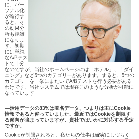
に、パー
ソナル化
が進行す
ると、そ
の効果分
析も複雑
になりま
す。初期
には単純
なA/Bテス
トで十分
なのですが、当社のホームページには「ホテル」、「ダイ
ニング」など5つのカテゴリーがあります。すると、5つの
カテゴリーを一挙にまたいでA/Bテストを行う必要がある
わけです。当社システムでは現在このような分析が可能に
なっています。
―
活用データの83%は匿名データ、つまりは主にCookie
情報であると仰っていました。最近ではCookieを制限す
る傾向が強まっていますが、貴社ではいかに対応する予定
ですか。
Cookieが制限されると、私たちの仕事は確実にしづらく