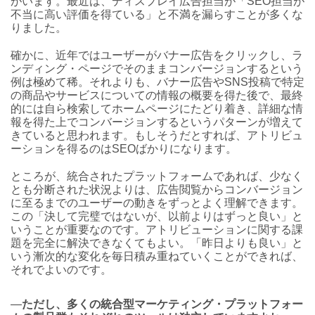
がいます。最近は、ディスプレイ広告担当が「SEO担当が
不当に高い評価を得ている」と不満を漏らすことが多くな
りました。
確かに、近年ではユーザーがバナー広告をクリックし、ラ
ンディング・ページでそのままコンバージョンするという
例は極めて稀。それよりも、バナー広告やSNS投稿で特定
の商品やサービスについての情報の概要を得た後で、最終
的には自ら検索してホームページにたどり着き、詳細な情
報を得た上でコンバージョンするというパターンが増えて
きていると思われます。もしそうだとすれば、アトリビュ
ーションを得るのはSEOばかりになります。
ところが、統合されたプラットフォームであれば、少なく
とも分断された状況よりは、広告閲覧からコンバージョン
に至るまでのユーザーの動きをずっとよく理解できます。
この「決して完璧ではないが、以前よりはずっと良い」と
いうことが重要なのです。アトリビューションに関する課
題を完全に解決できなくてもよい。「昨日よりも良い」と
いう漸次的な変化を毎日積み重ねていくことができれば、
それでよいのです。
―
ただし、多くの統合型マーケティング・プラットフォー