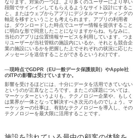
なります。対策の一つは、より多くのユーザーにより早い
段階でサインインしてもらえるようなサイト設計にするこ
と。またはウェブからアプリにデジタルマーケティングの
軸足を移すということも考えられます。アプリの利用者
は、ダウンロードした時点でユーザー情報を提供すること
に明白な形で同意したことになりますからね。ちなみに、
当社のアプリは位置情報サービスを利用しています。つま
りユーザーが当社管轄の施設内にいるか、それとも競合企
業の施設にいるかを把握した上でそれぞれの状況に応じた
メッセージを送信することができるというわけです。
―
現時点でGDPR（EU一般データ保護規則）やApple社
のITPの影響は受けていますか。
影響を受けるほどには、十分にデータを活用できていない
というのが正直なところです。またこの課題については、
マーケッターというよりも、テクノロジー企業や、もしく
は業界が一体となって解決すべき次元のものでしょう。マ
ーケッターの仕事は、有効なテクノロジーを導入し、その
テクノロジーを最大限に活用することです。
施設を訪れている最中の顧客の体験を