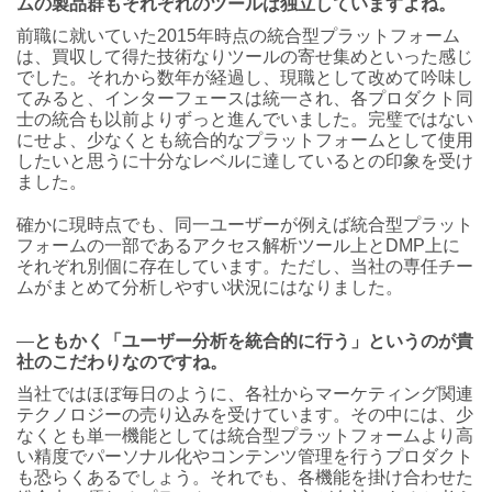
ムの製品群もそれぞれのツールは独立していますよね。
前職に就いていた2015年時点の統合型プラットフォーム
は、買収して得た技術なりツールの寄せ集めといった感じ
でした。それから数年が経過し、現職として改めて吟味し
てみると、インターフェースは統一され、各プロダクト同
士の統合も以前よりずっと進んでいました。完璧ではない
にせよ、少なくとも統合的なプラットフォームとして使用
したいと思うに十分なレベルに達しているとの印象を受け
ました。
確かに現時点でも、同一ユーザーが例えば統合型プラット
フォームの一部であるアクセス解析ツール上とDMP上に
それぞれ別個に存在しています。ただし、当社の専任チー
ムがまとめて分析しやすい状況にはなりました。
―
ともかく「ユーザー分析を統合的に行う」というのが貴
社のこだわりなのですね。
当社ではほぼ毎日のように、各社からマーケティング関連
テクノロジーの売り込みを受けています。その中には、少
なくとも単一機能としては統合型プラットフォームより高
い精度でパーソナル化やコンテンツ管理を行うプロダクト
も恐らくあるでしょう。それでも、各機能を掛け合わせた