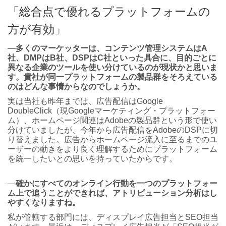
「総合点で優れるプラットフォームの
方が有効」
―
多くのマーケッターは、コンテンツ管理システムはA
社、DMPはB社、DSPはC社といった具合に、目的ごとに
異なる企業のツールを使い分けているのが現状かと思いま
す。貴社が同一プラットフォームの製品群をそろえている
のはどんな事情からなのでしょうか。
実は当社も昨年までは、広告配信はGoogle
DoubleClick（現Googleマーケティング・プラットフォー
ム）、ホームページ関連はAdobeの製品群という形で使い
分けていましたが、今年から広告配信をAdobeのDSPに切
り替えました。広告からホームページ流入に至るまでのユ
ーザーの動きをより良く理解するためにプラットフォーム
を統一したいとの思いを持っていたからです。
―
確かにすべてのオンライン行動を一つのプラットフォー
ム上で追うことができれば、アトリビューション分析はし
やすくなりますね。
私が管轄する部門には、ディスプレイ広告担当とSEO担当