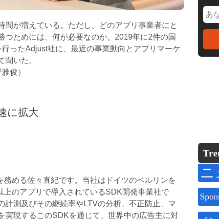
時間が増えている。ただし、どのアプリ事業者にと
つためには、何が必要なのか。2019年に2件の国
行ったAdjust社に、最近の事業動向とアプリマーケ
て聞いた。
長野雅俊）
速に拡大
Tre
ニ
ャーを務める佐々直紀です。当社はドイツのベルリンを
0以上のアプリで導入されているSDK開発事業社で
Spon
の計測及びその継続率やLTVの分析、不正防止、マ
を実現するこのSDKを通じて、世界中の広告主に対