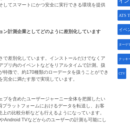
イン
そしてスマートにかつ安全に実行できる環境を提供
ATS T
イベ
ョン計測企業としてどのように差別化しています
ターゲ
さで差別化しています。インストールだけでなくア
クッキ
アプリ内のイベントなどをリアルタイムで計測。扱
が特徴で、約170種類のローデータを扱うことができ
CTV
を完全に満たす形で実現しています。
ェブを含めたユーザージャーニー全体を把握したい
から両プラットフォームにおけるデータを転送し、お客
や売上の比較分析なども行えるようになっています。
VやAndroid TVなどからのユーザーの計測も可能にし