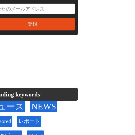
nding keywords
ュース
NEWS
sored
レポート