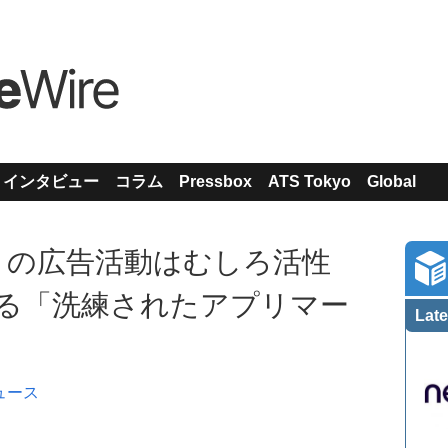
インタビュー
コラム
Pressbox
ATS Tokyo
Global
リの広告活動はむしろ活性
考える「洗練されたアプリマー
Late
ュース