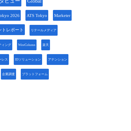
タビュー
Global
okyo 2026
ATS Tokyo
Marketer
ントレポート
リテールメディア
ティング
WireColumn
楽天
ーレス
IDソリューション
アテンション
企業調査
プラットフォーム