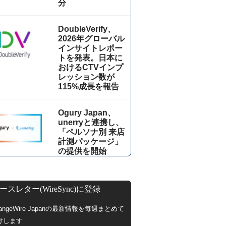
分
DoubleVerify、
2026年グローバル
インサイトレポー
トを発表。日本に
おけるCTVインプ
レッション数が
115%成⻑を報告
Ogury Japan、
unerryと連携し、
「ペルソナ別 来店
計測パッケージ」
の提供を開始
ースレター(WireSync)に登録
hangeWire Japanの最新情報を毎週まとめて
けします