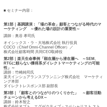
■ セミナー内容：
第
1
部
｜
基調講演：「場の革命」顧客とつながる時代のマ
ーケティング ～優れた場の設計の重要性～
講師：奥谷 孝司氏
オイシックス・ラ・大地株式会社 執行役員
COCO（Chief Omni-Channel Officer）／
株式会社顧客時間 共同CEO取締役
第
2
部
｜
楽天生命事例「顕在層から潜在層へ ～
SEM
、
RTG
に頼らない獲得系ダイレクトマーケティングの可能
性」～
講師：竹崎純司氏
楽天インシュアランスプランニング株式会社 マーケティ
ング本部
ダイレクトレスポンス部 副部長
第
3
部
｜
「顧客とのつながりのつくりかた」 ～顧客活動
チェーンから考える
DX
～
講師：鈴木智之
株式会社オプト エグゼクティブ・スペシャリスト スト