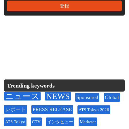
Trending keywords
ニュース
NEWS
Sponsored
Global
レポート
PRESS RELEASE
ATS Tokyo 2026
ATS Tokyo
CTV
インタビュー
Marketer