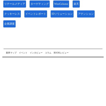
リテールメディア
ターゲティング
WireColumn
楽天
クッキーレス
イベントレポート
IDソリューション
アテンション
企業調査
業界マップ
イベント
インタビュー
コラム
BOOKレビュー