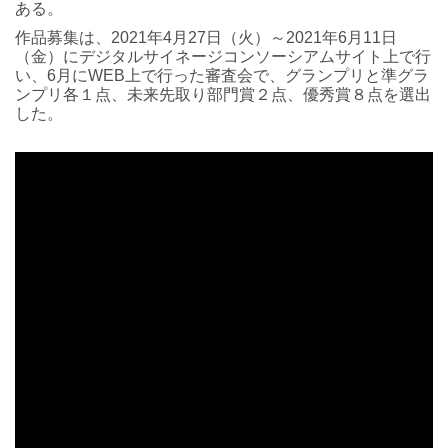
ある。
作品募集は、2021年4月27日（火）～2021年6月11日
（金）にデジタルサイネージコンソーシアムサイト上で行
い、6月にWEB上で行った審査会で、グランプリと準グラ
ンプリ各１点、未来先取り部門賞２点、優秀賞８点を選出
した。