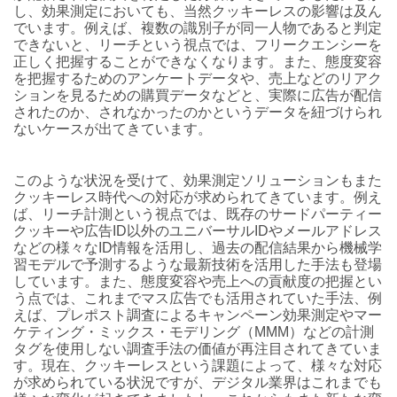
し、効果測定においても、当然クッキーレスの影響は及ん
でいます。例えば、複数の識別子が同一人物であると判定
できないと、リーチという視点では、フリークエンシーを
正しく把握することができなくなります。また、態度変容
を把握するためのアンケートデータや、売上などのリアク
ションを見るための購買データなどと、実際に広告が配信
されたのか、されなかったのかというデータを紐づけられ
ないケースが出てきています。
このような状況を受けて、効果測定ソリューションもまた
クッキーレス時代への対応が求められてきています。例え
ば、リーチ計測という視点では、既存のサードパーティー
クッキーや広告ID以外のユニバーサルIDやメールアドレス
などの様々なID情報を活用し、過去の配信結果から機械学
習モデルで予測するような最新技術を活用した手法も登場
しています。また、態度変容や売上への貢献度の把握とい
う点では、これまでマス広告でも活用されていた手法、例
えば、プレポスト調査によるキャンペーン効果測定やマー
ケティング・ミックス・モデリング（MMM）などの計測
タグを使用しない調査手法の価値が再注目されてきていま
す。現在、クッキーレスという課題によって、様々な対応
が求められている状況ですが、デジタル業界はこれまでも