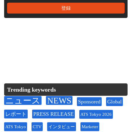
Trending keywords
ニュース
NEWS
Sponsored
Global
レポート
PRESS RELEASE
ATS Tokyo 2026
ATS Tokyo
CTV
インタビュー
Marketer