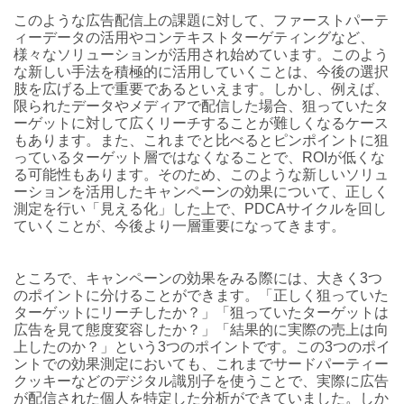
このような広告配信上の課題に対して、ファーストパーテ
ィーデータの活用やコンテキストターゲティングなど、
様々なソリューションが活用され始めています。このよう
な新しい手法を積極的に活用していくことは、今後の選択
肢を広げる上で重要であるといえます。しかし、例えば、
限られたデータやメディアで配信した場合、狙っていたタ
ーゲットに対して広くリーチすることが難しくなるケース
もあります。また、これまでと比べるとピンポイントに狙
っているターゲット層ではなくなることで、ROIが低くな
る可能性もあります。そのため、このような新しいソリュ
ーションを活用したキャンペーンの効果について、正しく
測定を行い「見える化」した上で、PDCAサイクルを回し
ていくことが、今後より一層重要になってきます。
ところで、キャンペーンの効果をみる際には、大きく3つ
のポイントに分けることができます。「正しく狙っていた
ターゲットにリーチしたか？」「狙っていたターゲットは
広告を見て態度変容したか？」「結果的に実際の売上は向
上したのか？」という3つのポイントです。この3つのポイ
ントでの効果測定においても、これまでサードパーティー
クッキーなどのデジタル識別子を使うことで、実際に広告
が配信された個人を特定した分析ができていました。しか