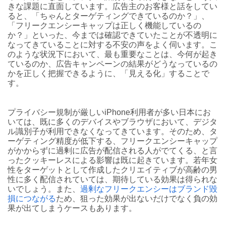
きな課題に直面しています。広告主のお客様と話をしてい
ると、「ちゃんとターゲティングできているのか？」、
「フリークエンシーキャップは正しく機能しているの
か？」といった、今までは確認できていたことが不透明に
なってきていることに対する不安の声をよく伺います。こ
のような状況下において、最も重要なことは、今何が起き
ているのか、広告キャンペーンの結果がどうなっているの
かを正しく把握できるように、「見える化」することで
す。
プライバシー規制が厳しいiPhone利用者が多い日本にお
いては、既に多くのデバイスやブラウザにおいて、デジタ
ル識別子が利用できなくなってきています。そのため、タ
ーゲティング精度が低下する、フリークエンシーキャップ
がかからずに過剰に広告が配信される人がでてくる、と言
ったクッキーレスによる影響は既に起きています。若年女
性をターゲットとして作成したクリエイティブが高齢の男
性に多く配信されていては、期待している効果は得られな
いでしょう。また、
過剰なフリークエンシーはブランド毀
損につながる
ため、狙った効果が出ないだけでなく負の効
果が出てしまうケースもあります。