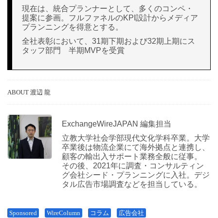
現在は、統合プランナーとして、多くのコンペ・
提案に参画。フルファネルのKPI設計からメディア
プランニングを得意とする。
全社表彰において、31期下期および32期上期にス
タッフ部門 半期MVPを受賞
ABOUT 渡辺 龍
ExchangeWireJAPAN 編集担当
立教大学社会学部現代文化学科卒業。大学
卒業後は物流企業にて海外拠点と連携し、
顧客の輸出入サポート業務全般に従事。
その後、2021年に調査・コンサルティン
グ会社シード・プランニングに入社。デジ
タル広告市場調査などを担当している。
Sponsored
WireColumn
コラム
広告会社