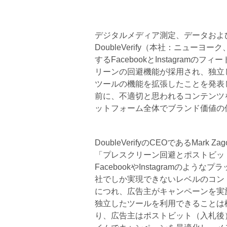
デジタルメディア測定、データおよ
DoubleVerify（本社：ニューヨーク、
するFacebookとInstagra
リーンの回避機能が採用され、独立
ツールの機能を拡張したことを発表
前に、不適切と思われるコンテンツを
ットフォーム全体でブランド価値の
DoubleVerifyのCEOであるMark
「プレスクリーン回避とポストビッ
FacebookやInstagramの
社でしか実現できないレベルのコン
につれ、広告主がキャンペーンを実
独立したツールを利用できることは
り、広告主はポストビット（入札後