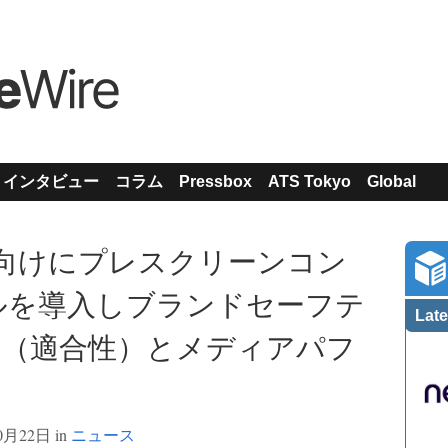
インタビュー
コラム
Pressbox
ATS Tokyo
Global
、Meta向けにプレスクリーンコン
ルを導入しブランドセーフテ
Late
ィ（適合性）とメディアパフ
0月22日 in
ニュース