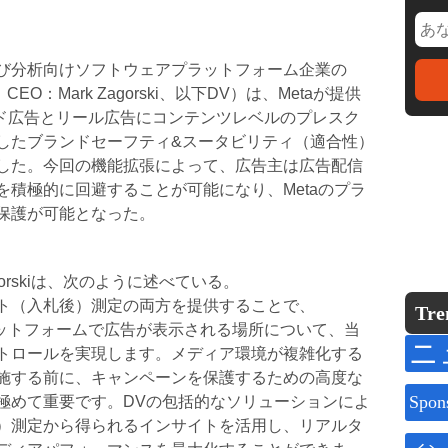
び分析向けソフトウェアプラットフォーム企業の
CEO：Mark Zagorski、以下DV）は、Metaが提供
mのフィード広告とリール広告にコンテンツレベルのプレスク
したブランドセーフティ&スータビリティ（適合性）
した。今回の機能拡張によって、広告主は広告配信
積極的に回避することが可能になり、Metaのプラ
保護が可能となった。
 Zagorskiは、次のように述べている。
ト（入札後）測定の両方を提供することで、
Tre
ようなプラットフォームで広告が表示される場所について、当
ニ
トロールを実現します。メディア環境が複雑化する
施する前に、キャンペーンを保護するための高度な
Spon
極めて重要です。DVの包括的なソリューションによ
）測定から得られるインサイトを活用し、リアルタ