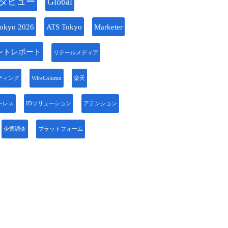
タビュー
Global
okyo 2026
ATS Tokyo
Marketer
ントレポート
リテールメディア
ティング
WireColumn
楽天
ーレス
IDソリューション
アテンション
企業調査
プラットフォーム