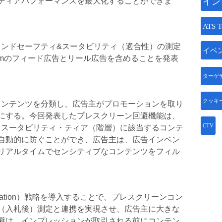
ディアパフォーマンスを最大化することができま
イン
ATS T
るブランドセーフティ&スータビリティ（適合性）の測定
イベ
tagramのフィード広告とリール広告を含めることを発表
ターゲ
クッキ
コンテンツを分類し、広告主がプロモーションを取り
にする。今回発表したプレスクリーン回避機能は、
CTV
とスータビリティ・ティア（階層）に該当するコンテ
自動的に防ぐことができ、広告主は、広告インベン
リアルタイムでセンシティブなコンテンツをフィル
ication）戦略を導入することで、プレスクリーンコン
（入札後）測定と連携を実現させ、広告主に大きな
避は、インプレッションが取引される前にコンテン