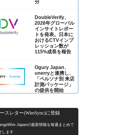
分
DoubleVerify、
2026年グローバル
インサイトレポー
トを発表。日本に
おけるCTVインプ
レッション数が
115%成⻑を報告
Ogury Japan、
unerryと連携し、
「ペルソナ別 来店
計測パッケージ」
の提供を開始
ースレター(WireSync)に登録
hangeWire Japanの最新情報を毎週まとめて
けします