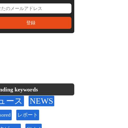
nding keywords
ュース
NEWS
sored
レポート