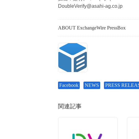
DoubleVerify@asahi-ag.co.jp
ABOUT ExchangeWire PressBox
Facebook
NEWS
PRESS RELEA
関連記事