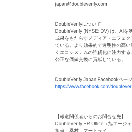
japan@doubleverify.com
DoubleVerifyについて
DoubleVerify (NYSE: D
成果をもたらすメディア・エフェク
ている。より効果的で透明性の高い
くエコシステムの強靭化に注力する
公正な価値交換に貢献している。
DoubleVerify Japan Facebookペー
https://www.facebook.com/doubleveri
【報道関係者からのお問合せ先】
DoubleVerify PR Office（旭エ
担当：桑村、マートライ