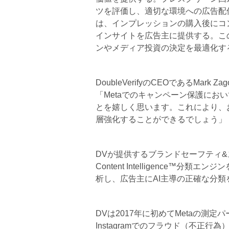
ツを評価し、適切な環境への広告配
は、インプレッションの購入後にコ
インサイトを広告主に提供する。こ
ンやメディア投資の決定を最適化す
DoubleVerifyのCEOであるMar
「Metaでのキャンペーン保護にお
とを嬉しく思います。これにより、
層強化することができるでしょう」
DVが提供するブランドセーフティ&ス
Content Intelligence
析し、広告主にAI主導の正確な分類
DVは2017年に初めてMetaの測定
Instagramでのフラウド（不正