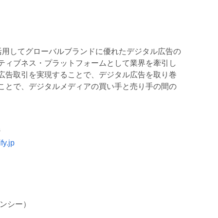
V) は、AIを活用してグローバルブランドに優れたデジタル広告の
ティブネス・プラットフォームとして業界を牽引し
広告取引を実現することで、デジタル広告を取り巻
ことで、デジタルメディアの買い手と売り手の間の
ジ
fy.jp
ージェンシー）