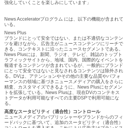
強化していくことを楽しみにしています」
News Acceleratorプログラム には、以下の機能が含まれて
いる。
News Plus
ブランドにとって安全ではない、または不適切なコンテン
ツを避けながら、広告主がニュースコンテンツにリーチで
きる、コンテキストに沿ったニュースセグメントである。
News Plusには、新聞、ラジオ、テレビ、雑誌のトップト
ラフィックサイトから、地域、国内、国際的なイベントを
報道するコンテンツが含まれているが、一般的にブランド
にとって安全ではないと見なされるコンテンツは除外され
る。DVは、アテンションやその他の主要な品質やパフォ
ーマンスの領域に基づきニュースメディアの購入をさらに
精査、カスタマイズできるように、News Plusにセグメン
トを拡張している。News Plusは、現在DVのコンテキス
トデータが利用可能なすべての主要DSPで利用可能にな
る。
高度なスータビリティ（適合性）コントロール
ニュースメディアのパブリッシャーやブランドからのフィ
ードバックに基づいて、追加のスータビリティ（適合性）
コントロールを導入する。これにより広告主はブランドス