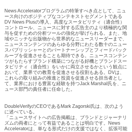
News Acceleratorプログラムの特筆すべき点として、ニュ
ース向けのポジティブなコンテキストセグメントである
DV News Plusの導入、高度なスータビリティ（適合性）
コントロール、ニュースに対する広告主のより積極的な関
与を促すための分析ツールの強化が挙げられる。また、地
域やニッチな出版物から世界的なニュースリーダーまで、
ニュースコンテンツのあらゆる分野にわたる数十のニュー
スパブリッシャーとのパートナーシップとフィードバック
ループを促進させることも期待できる。ニュースコンテン
ツがもたらすブランド構築につながる好機とブランドスー
タビリティ（適合性）をいかに両立させるかという観点に
おいて、業界での教育を促進させる役割もある。DVは、
これらの取り組みの推進と投資を促進させる担当者とし
て、業界における豊富な経験を持つJack Marshal氏を、ニ
ュース部門の責任者に任命した。
DoubleVerifyのCEOであるMark Zagorski氏は、次のよう
に述べている。
「ニュースサイトへの広告掲載は、ブランドとジャーナリ
ズムの両者にとって有益であることは明白です。News
Acceleratorは、単なる形式だけの支援ではなく、拡張可能