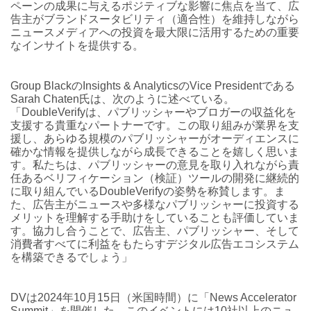
ペーンの成果に与えるポジティブな影響に焦点を当て、広
告主がブランドスータビリティ（適合性）を維持しながら
ニュースメディアへの投資を最大限に活用するための重要
なインサイトを提供する。
Group BlackのInsights & AnalyticsのVice Presidentである
Sarah Chaten氏は、次のように述べている。
「DoubleVerifyは、パブリッシャーやブロガーの収益化を
支援する貴重なパートナーです。この取り組みが業界を支
援し、あらゆる規模のパブリッシャーがオーディエンスに
確かな情報を提供しながら成長できることを嬉しく思いま
す。私たちは、パブリッシャーの意見を取り入れながら責
任あるベリフィケーション（検証）ツールの開発に継続的
に取り組んでいるDoubleVerifyの姿勢を称賛します。ま
た、広告主がニュースや多様なパブリッシャーに投資する
メリットを理解する手助けをしていることも評価していま
す。協力し合うことで、広告主、パブリッシャー、そして
消費者すべてに利益をもたらすデジタル広告エコシステム
を構築できるでしょう」
DVは2024年10月15日（米国時間）に「News Accelerator
Summit」を開催した。このイベントには10社以上のニュ