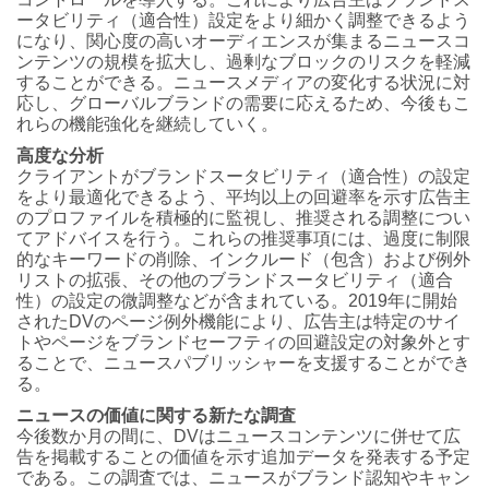
ータビリティ（適合性）設定をより細かく調整できるよう
になり、関心度の高いオーディエンスが集まるニュースコ
ンテンツの規模を拡大し、過剰なブロックのリスクを軽減
することができる。ニュースメディアの変化する状況に対
応し、グローバルブランドの需要に応えるため、今後もこ
れらの機能強化を継続していく。
高度な分析
クライアントがブランドスータビリティ（適合性）の設定
をより最適化できるよう、平均以上の回避率を示す広告主
のプロファイルを積極的に監視し、推奨される調整につい
てアドバイスを行う。これらの推奨事項には、過度に制限
的なキーワードの削除、インクルード（包含）および例外
リストの拡張、その他のブランドスータビリティ（適合
性）の設定の微調整などが含まれている。2019年に開始
されたDVのページ例外機能により、広告主は特定のサイ
トやページをブランドセーフティの回避設定の対象外とす
ることで、ニュースパブリッシャーを支援することができ
る。
ニュースの価値に関する新たな調査
今後数か月の間に、DVはニュースコンテンツに併せて広
告を掲載することの価値を示す追加データを発表する予定
である。この調査では、ニュースがブランド認知やキャン