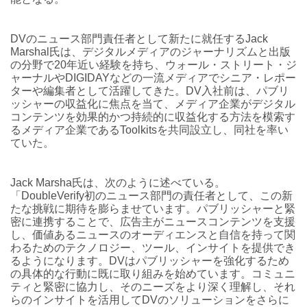
DVのニュース部門責任者として新たに就任するJack
Marshal氏は、デジタルメディアのジャーナリズムと出版
の分野で20年近い経験を持ち、ウォール・ストリート・ジ
ャーナルやDIGIDAYなどの一流メディアでシニア・レポー
ターや編集者として活躍してきた。DV入社前は、パブリ
ッシャーの収益化に焦点を当て、メディア企業がデジタル
コンテンツを効果的かつ持続的に収益化する方法を模索す
るメディア企業であるToolkitsを共同設立し、同社を率い
ていた。
Jack Marsha氏は、次のように述べている。
「DoubleVerify初のニュース部門の責任者として、この新
たな挑戦に期待を膨らませています。パブリッシャーと緊
密に連携することで、広告主がニュースコンテンツを支援
し、価値あるニュースのオーディエンスと自信を持って関
わるためのテクノロジー、ツール、インサイトを提供でき
るようになります。DVはパブリッシャーを強化するため
の具体的な行動に既に取り組みを始めています。コミュニ
ティと緊密に協力し、そのニーズをより深く理解し、それ
らのインサイトを活用してDVのソリューションをさらに