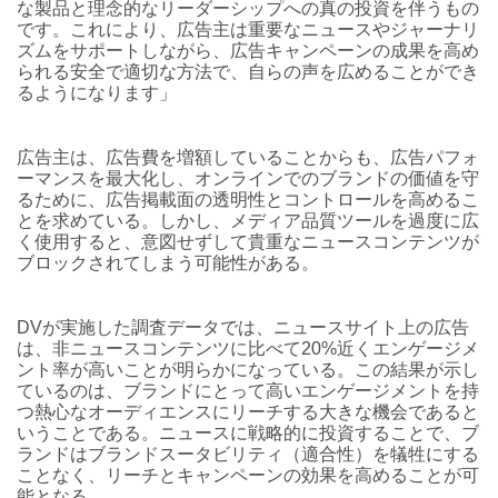
な製品と理念的なリーダーシップへの真の投資を伴うもの
です。これにより、広告主は重要なニュースやジャーナリ
ズムをサポートしながら、広告キャンペーンの成果を高め
られる安全で適切な方法で、自らの声を広めることができ
るようになります」
広告主は、広告費を増額していることからも、広告パフォ
ーマンスを最大化し、オンラインでのブランドの価値を守
るために、広告掲載面の透明性とコントロールを高めるこ
とを求めている。しかし、メディア品質ツールを過度に広
く使用すると、意図せずして貴重なニュースコンテンツが
ブロックされてしまう可能性がある。
DVが実施した調査データでは、ニュースサイト上の広告
は、非ニュースコンテンツに比べて20%近くエンゲージメ
ント率が高いことが明らかになっている。この結果が示し
ているのは、ブランドにとって高いエンゲージメントを持
つ熱心なオーディエンスにリーチする大きな機会であると
いうことである。ニュースに戦略的に投資することで、ブ
ランドはブランドスータビリティ（適合性）を犠牲にする
ことなく、リーチとキャンペーンの効果を高めることが可
能となる。