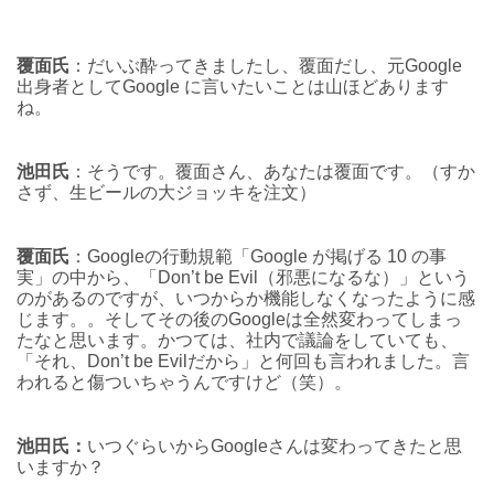
覆面氏
：だいぶ酔ってきましたし、覆面だし、元Google
出身者としてGoogle に言いたいことは山ほどあります
ね。
池田氏
：そうです。覆面さん、あなたは覆面です。（すか
さず、生ビールの大ジョッキを注文）
覆面氏
：Googleの行動規範「Google が掲げる 10 の事
実」の中から、「Don’t be Evil（邪悪になるな）」という
のがあるのですが、いつからか機能しなくなったように感
じます。。そしてその後のGoogleは全然変わってしまっ
たなと思います。かつては、社内で議論をしていても、
「それ、Don’t be Evilだから」と何回も言われました。言
われると傷ついちゃうんですけど（笑）。
池田氏：
いつぐらいからGoogleさんは変わってきたと思
いますか？