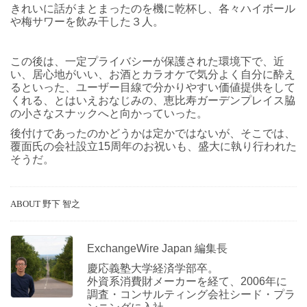
きれいに話がまとまったのを機に乾杯し、各々ハイボール
や梅サワーを飲み干した３人。
この後は、一定プライバシーが保護された環境下で、近
い、居心地がいい、お酒とカラオケで気分よく自分に酔え
るといった、ユーザー目線で分かりやすい価値提供をして
くれる、とはいえおなじみの、恵比寿ガーデンプレイス脇
の小さなスナックへと向かっていった。
後付けであったのかどうかは定かではないが、そこでは、
覆面氏の会社設立15周年のお祝いも、盛大に執り行われた
そうだ。
ABOUT 野下 智之
ExchangeWire Japan 編集長
慶応義塾大学経済学部卒。
外資系消費財メーカーを経て、2006年に
調査・コンサルティング会社シード・プラ