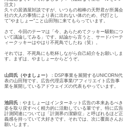
注文）
久々の居酒屋対談ですが、いつもの相棒の天野君が所属会
社の大人の事情により表に出れない体のため、代打とし
て"やましょー”こと山田翔に来てもらっています。
さて、今回のテーマは「今、あらためてクッキー騒動につ
いて議論してみる」です。
結論から言うと、サードパーテ
ィークッキーはやはり不死鳥でしたね（笑）。
それでは、不死鳥にも乾杯しながら自己紹介をお願いしま
す。まずは、やましょーからどうぞ。
山田氏（やましょー）
：DSP事業を展開するUNICORN代
表の山田翔です。広告代理店事業/アフィリエイト広告事
業を展開しているアドウェイズの代表もやっています。
池田氏
：やましょーはインターネット広告の本来あるべき
姿を取り戻すべく精力的に活動している輩です。特に広告
計測関連については「計測界の潔癖症」と呼ばれるほど正
義感を持っていて大好きです。それでは、次に覆面さんお
願いします。