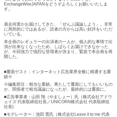
ExchangeWireJAPANをどうぞよろしくお願いいたしま
す。
過去何度かお届けしてきた、「ぜんぶ議論しよう」。非常
に局所的にではあるが、読者の方からは高い好評をいただ
いている。
本企画のレギュラーの出演者の一人が、個人的な事情で出
演が出来なくなったため、しばらくお届けできなかった
が、今回強力で強烈な登壇者が決まり、緊急で本企画を再
開した。
■覆面ゲスト：インターネット広告業界全般に精通する重
鎮※
※編集部注：相当な重鎮。果たして覆面にしてもいいもの
か、関係者で相当議論になったが、最終的には覆面に。
■広告事業者：山田 翔（やましょー）氏（株式会社アドウ
ェイズ 代表取締役社長／UNICORN株式会社 代表取締役
社長)
■モデレーター：池田 寛氏（株式会社Leave it to me 代表