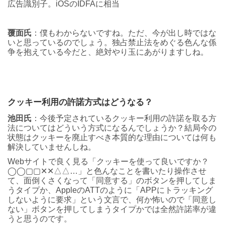
広告識別子。iOSのIDFAに相当
覆面氏
：僕もわからないですね。ただ、今が出し時ではな
いと思っているのでしょう。独占禁止法をめぐる色んな係
争を抱えている今だと、絶対やり玉にあがりますしね。
クッキー利用の許諾方式はどうなる？
池田氏
：今後予定されているクッキー利用の許諾を取る方
法についてはどういう方式になるんでしょうか？結局今の
状態はクッキーを廃止すべき本質的な理由については何も
解決していませんしね。
Webサイトで良く見る「クッキーを使って良いですか？
◯◯▢▢✕✕△△…」と色んなことを書いたり操作させ
て、面倒くさくなって「同意する」のボタンを押してしま
うタイプか、AppleのATTのように「APPにトラッキング
しないように要求」という文言で、何か怖いので「同意し
ない」ボタンを押してしまうタイプかでは全然許諾率が違
うと思うのです。