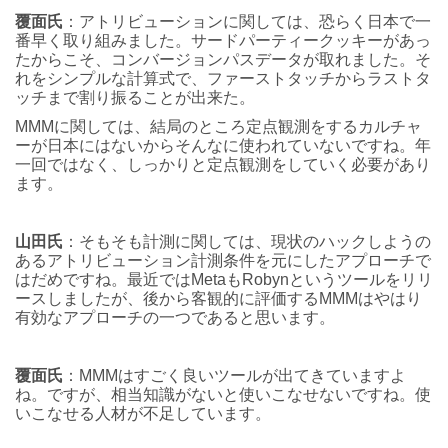
覆面氏
：アトリビューションに関しては、恐らく日本で一
番早く取り組みました。サードパーティークッキーがあっ
たからこそ、コンバージョンパスデータが取れました。そ
れをシンプルな計算式で、ファーストタッチからラストタ
ッチまで割り振ることが出来た。
MMMに関しては、結局のところ定点観測をするカルチャ
ーが日本にはないからそんなに使われていないですね。年
一回ではなく、しっかりと定点観測をしていく必要があり
ます。
山田氏
：そもそも計測に関しては、現状のハックしようの
あるアトリビューション計測条件を元にしたアプローチで
はだめですね。最近ではMetaもRobynというツールをリリ
ースしましたが、後から客観的に評価するMMMはやはり
有効なアプローチの一つであると思います。
覆面氏
：MMMはすごく良いツールが出てきていますよ
ね。ですが、相当知識がないと使いこなせないですね。使
いこなせる人材が不足しています。