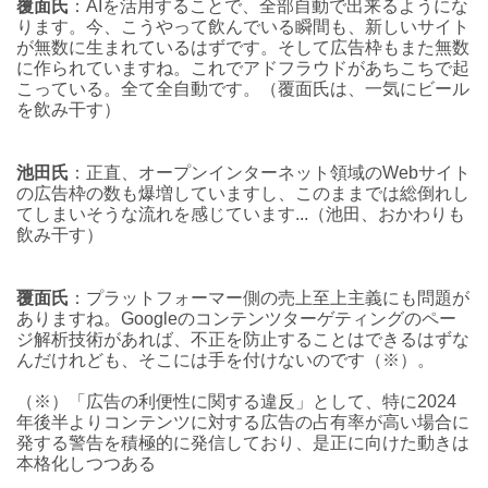
覆面氏
：AIを活用することで、全部自動で出来るようにな
ります。今、こうやって飲んでいる瞬間も、新しいサイト
が無数に生まれているはずです。そして広告枠もまた無数
に作られていますね。これでアドフラウドがあちこちで起
こっている。全て全自動です。（覆面氏は、一気にビール
を飲み干す）
池田氏
：正直、オープンインターネット領域のWebサイト
の広告枠の数も爆増していますし、このままでは総倒れし
てしまいそうな流れを感じています...（池田、おかわりも
飲み干す）
覆面氏
：プラットフォーマー側の売上至上主義にも問題が
ありますね。Googleのコンテンツターゲティングのペー
ジ解析技術があれば、不正を防止することはできるはずな
んだけれども、そこには手を付けないのです（※）。
（※）「広告の利便性に関する違反」として、特に2024
年後半よりコンテンツに対する広告の占有率が高い場合に
発する警告を積極的に発信しており、是正に向けた動きは
本格化しつつある