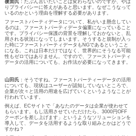
覆面氏
：たぶん言いたいことは変わらないのですが、やは
りプライバシーに答えがあると思います。なぜこうなって
いるのかという理由を理解する必要があります。
ファーストパーティデータについて、私がいま懸念してい
るのは、ファーストパーティデータ偏重になっていること
です。プライバシー保護の背景を理解しておかないと、乱
用される状況になってしまいます。そうすると規制が入っ
た時にファーストパーティデータもNGであるということ
になる。これは日本だけではなく、世界的にそうなる可能
性もゼロではありません。ですので、ファーストパーティ
データの活用についても、お作法が必要になってきます。
山田氏
：そうですね。ファーストパーティーデータの活用
についても、現状はユーザーが認知していないところで、
企業が次々と活用の用途を広げていくというようなことが
行われています。
例えば、ECサイトで「あなたのデータは企業が使わせて
もらいます。もし活用させていただけたら、3000円OFF
クーポンを差し上げます」というようなソリューションを
導入して、データを活用するような取り組みとかはどうで
すかね？