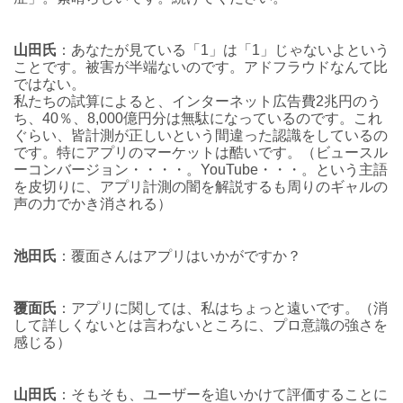
山田氏
：あなたが見ている「1」は「1」じゃないよという
ことです。被害が半端ないのです。アドフラウドなんて比
ではない。
私たちの試算によると、インターネット広告費2兆円のう
ち、40％、8,000億円分は無駄になっているのです。これ
ぐらい、皆計測が正しいという間違った認識をしているの
です。
特にアプリのマーケットは酷いです。（ビュースル
ーコンバージョン・・・・。YouTube・・・。という主語
を皮切りに、アプリ計測の闇を解説するも周りのギャルの
声の力でかき消される）
池田氏
：覆面さんはアプリはいかがですか？
覆面氏
：アプリに関しては、私はちょっと遠いです。（消
して詳しくないとは言わないところに、プロ意識の強さを
感じる）
山田氏
：そもそも、ユーザーを追いかけて評価することに