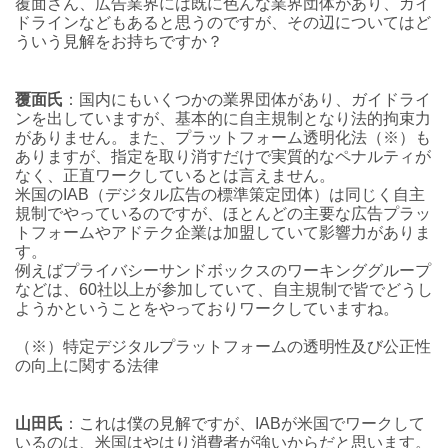
覆面さん、広告業界には既に色んな業界団体があり、ガイ
ドラインなどもあると思うのですが、その辺についてはど
ういう見解をお持ちですか？
覆面氏
：国内にもいくつかの業界団体があり、ガイドライ
ンを出していますが、基本的に自主規制となり法的拘束力
がありません。また、プラットフォーム透明化法（※）も
ありますが、指定を取り消すだけで実質的なペナルティが
なく、正直ワークしているとは言えません。
米国のIAB（デジタル広告の標準策定団体）は同じく自主
規制でやっているのですが、ほとんどの主要な広告プラッ
トフォームやアドテク企業は加盟していて影響力がありま
す。
例えばプライバシーサンドボックスのワーキンググループ
などは、60社以上が参加していて、自主規制で皆でどうし
ようかということをやっておりワークしていますね。
（※）特定デジタルプラットフォームの透明性及び公正性
の向上に関する法律
山田氏
：これは僕の見解ですが、IABが米国でワークして
いるのは、米国はやはり消費者が強いからだと思います。