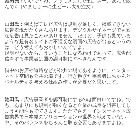
池田氏：
いいですね、ノッてきましたね。さー、飲んで飲
んで♫（やましょーに生ビール大を注文）
山田氏
：例えばテレビ広告は規制が厳しく、掲載できない
広告表現がたくさんあります。デジタルサイネージでも変
な広告は見たことがありません。だけど、子供も見ている
ような超有名サイトに不適切な漫画の広告が出るというの
は、どう考えてもおかしいんですよ。
規制がないからこういうことになるわけであって、広告配
信をする事業者は国の認可制にすべきなんです。
街中のお店や道路などが公共の場であるように、インター
ネット空間も公共の場です。行き過ぎた事業者にちゃんと
ペナルティを与える仕組み作りが必要だと思います。
池田氏
：広告事業者を認可制にするのは面白いですね。で
も、あまりにも規制が強くなると企業の成長を阻害してし
まう可能性もでてきます。ただでさえ、インターネット広
告業界で日本発のソリューションが世界と戦えていない
中、そのバランスをちゃんと取る必要もありますよね。