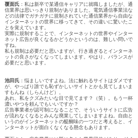
覆面氏
：私は新卒で某通信キャリアに就職しましたが、通
信業界は思いっきり規制がありました。電気通信事業法な
どの法律でガチガチに規制されていた通信業界から自由な
インターネットの世界に移ってきて、その違いに驚いたこ
とを覚えています。
実際に規制することで、インターネットの世界やインター
ネット広告が良くなるかどうかというのは、難しい問いで
すね。
私も規制は必要だと思いますが、行き過ぎるとインターネ
ットの良さがなくなってしまいます。やはり、バランスが
必要だと思います。
池田氏
：悩ましいですよね。法に触れるサイトはダメです
が、やっぱり誰でも恥ずかしいサイトとかも見てしまいま
すもんね（しらんけど）。
あれ、私をクズみたいな目で見てます？（笑）。もう一杯
濃いやつを頼んでもいいですか？
広告事業者が認可制になることで、そういうサイトに広告
が流れなくなるとみんな廃業してしまいますよね。自由と
いうのがインターネットの醍醐味の一つだと考えると、イ
ンターネットが面白くなくなる懸念もあります。