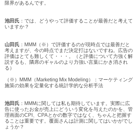
限界があるんです。
池田氏
：では、どうやって評価することが最善だと考えて
いますか？
山田氏
：MMM（※）で評価するのが現時点では最善だと
考えますが、今の時点でまだ決定打はないですね。広告の
評価はとても難しくて・・・。（と評価について力強く解
説するも、隣席のギャルのより力強い言葉にかき消され
る）
（※）MMM（Marketing Mix Modeling）：マーケティング
施策の効果を定量化する統計学的な分析手法
池田氏
：MMMに関しては私も期待しています。実際に広
告に使ったお金が売上にどういう変化を与えたのかを、管
理画面のCPI、CPAとかの数字ではなく、ちゃんと把握す
ることは重要です。覆面さんは計測に関してはいかがでし
ょうか？