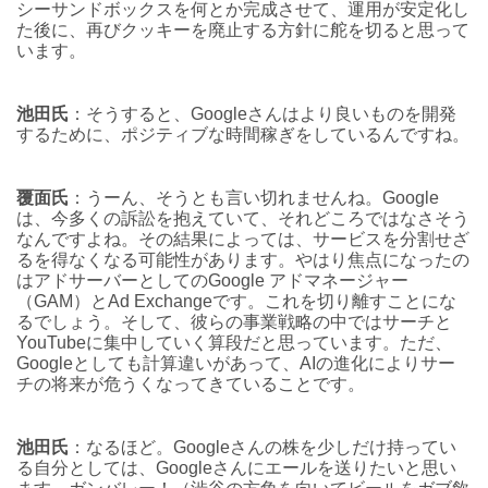
シーサンドボックスを何とか完成させて、運用が安定化し
た後に、再びクッキーを廃止する方針に舵を切ると思って
います。
池田氏
：そうすると、Googleさんはより良いものを開発
するために、ポジティブな時間稼ぎをしているんですね。
覆面氏
：うーん、そうとも言い切れませんね。Google
は、今多くの訴訟を抱えていて、それどころではなさそう
なんですよね。その結果によっては、サービスを分割せざ
るを得なくなる可能性があります。
やはり焦点になったの
はアドサーバーとしてのGoogle アドマネージャー
（GAM）とAd Exchangeです。これを切り離すことにな
るでしょう。そして、彼らの事業戦略の中ではサーチと
YouTubeに集中していく算段だと思っています。
ただ、
Googleとしても計算違いがあって、AIの進化によりサー
チの将来が危うくなってきていることです。
池田氏
：なるほど。Googleさんの株を少しだけ持ってい
る自分としては、Googleさんにエールを送りたいと思い