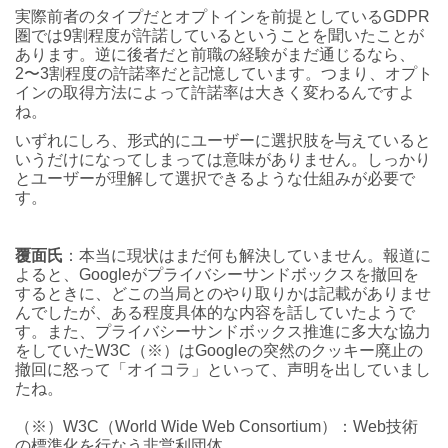
実際前者のタイプだとオプトインを前提としているGDPR
圏では9割程度が許諾しているということを聞いたことが
あります。逆に後者だと前職の経験がまだ通じるなら、
2〜3割程度の許諾率だと記憶しています。つまり、オプト
インの取得方法によって許諾率は大きく変わるんですよ
ね。
いずれにしろ、形式的にユーザーに選択肢を与えていると
いうだけになってしまっては意味がありません。しっかり
とユーザーが理解して選択できるような仕組みが必要で
す。
覆面氏
：本当に現状はまだ何も解決していません。報道に
よると、Googleがプライバシーサンドボックスを撤回を
するときに、どこの当局とのやり取りかは記載がありませ
んでしたが、ある程度具体的な内容を話していたようで
す。
また、プライバシーサンドボックス推進に多大な協力
をしていたW3C（※）はGoogleの突然のクッキー廃止の
撤回に怒って「オイコラ」といって、声明を出していまし
たね。
（※）W3C（World Wide Web Consortium）：Web技術
の標準化を行なう非営利団体