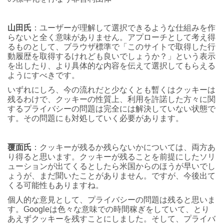
山田氏
：ユーザーが理解して選択できるような仕組みを作
らないと全く意味がありません。アプローチとして考え得
るものとして、ブラウザ標準で「このサイトで取得した行
動履歴を取得するけれども良いでしょうか？」という表示
を出したり、より具体的な内容を伝えて選択してもらえる
ようにすべきです。
いずれにしろ、今の流れだと少なくとも暫くはクッキーは
残るわけで、クッキーの性質上、利用を許諾した方々に関
するプライバシーの問題は完全には解決していない状態で
す。その問題にも対処していく必要があります。
覆面氏
：クッキーが残るか残らないかについては、両方あ
り得ると思います。クッキーが残ることを前提にしたソリ
ューションが出てくるとしたら米国からのほうが早いでし
ょうが、まだ聞いたことがありません。ですが、今後出て
くる可能性もありますね。
個人的な意見として、プライバシーの問題は残ると思いま
す。Googleは色々な意味での時間稼ぎをしていて、とり
あえずクッキーを残すことにしました。そして、プライバ