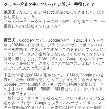
クッキー廃止の中止でいったい誰が一番得した？
池田氏
：なんだかいい感じの議論になってきました。話を
少し戻しましょう。
サードパーティークッキーの廃止が中止になることで、一
番得したのは誰なんでしょうか？
覆面氏
：Googleですね。Googleが昨年（2023年）から今
年（2024年）にかけて、プライバシーサンドボックスの
開発を本格化してきたのですが、このままだとプライバシ
ーサンドボックスが全然使えないんじゃなかろうかという
状況に陥りました。CMA（※）も、Googleからのフィー
ドバックを受けて、さすがにこれではマズいよねというこ
とになったんだと思います。
米国の市場ではCMAが頂点なので、CMAのGoogleとの交
渉が、完全に膠着状態になってしまうと先に進めません。
Googleはすでに3回もクッキーの廃止時期を延期して、こ
のままでは、4回目、5回目、6回目となって...という未来
が予想できました。
一般的には、クッキーが残るんだ！というポジティブな反
応が多いですが、Googleはプライバシーサンドボックス
の完成を諦めてませんし、完成すれば必ずクッキーを廃止