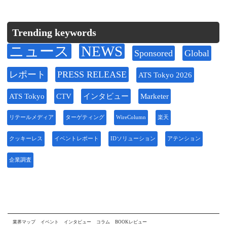
Trending keywords
ニュース
NEWS
Sponsored
Global
レポート
PRESS RELEASE
ATS Tokyo 2026
ATS Tokyo
CTV
インタビュー
Marketer
リテールメディア
ターゲティング
WireColumn
楽天
クッキーレス
イベントレポート
IDソリューション
アテンション
企業調査
業界マップ
イベント
インタビュー
コラム
BOOKレビュー