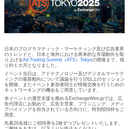
日本のプログラマティック・マーケティング及び広告業界
のトレンドと、日本と海外における将来的な市場動向を取
り上げる
Ad Trading Summit（ATS）Tokyo
の開催まで、残
り約１カ月となりました。
イベント当日は、アドテクノロジー及びデジタルマーケテ
ィングの最新動向について議論を行う10以上のセッション
を開催。またイベント参加者同士が情報交換を行うための
ネットワーキングの機会をご用意しています。
本イベントの運営支援を務めるExchangeWire.jpでは、広
告代理店にお勤めで、広告主営業、プランニング、メディ
アバイイングを担当されている方向けに、特別招待枠をご
用意。
先着20名様にご招待券を2枚ずつプレゼントいたします。
ご興味ある方は、以下よりお申込みください。