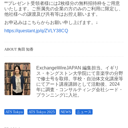
**プレゼント受領者様には2枚様分の無料招待枠をご用意
いたします。ご所属先の企業の方のみのご利用に限定し、
他社様への譲渡及び共有等はお控え願います。
お申込みはこちらからお願い申し上げます。↓
https://questant.jp/q/ZVLY38CQ
ABOUT 角田 知香
ExchangeWireJAPAN 編集担当。イギリ
ス・キングストン大学院にて音楽学の分野
で修士号を取得。学校・自治体文化講座等
にてアート講座講師として活動後、2024
年に調査・コンサルティング会社シード・
プランニングに入社。
ATS Tokyo
ATS Tokyo 2025
NEWS
ニュース