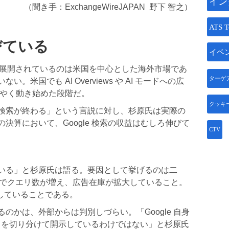
イン
（聞き手：ExchangeWireJAPAN 野下 智之）
ATS T
びている
イベ
に展開されているのは米国を中心とした海外市場であ
ターゲ
米国でも AI Overviews や AI モードへの広
うやく動き始めた段階だ。
クッキ
検索が終わる」という言説に対し、杉原氏は実際の
決算において、Google 検索の収益はむしろ伸びて
CTV
いる」と杉原氏は語る。要因として挙げるのは二
化でクエリ数が増え、広告在庫が拡大していること。
昇していることである。
のかは、外部からは判別しづらい。「Google 自身
動きを切り分けて開示しているわけではない」と杉原氏