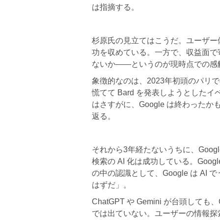
は指摘する。
杉原氏の見立てはこうだ。ユーザー体験とし
功を収めている。一方で、収益面で
ないか——というのが現時点での感
象徴的なのは、2023年初頭のパリでの
慌てて Bard を発表しようとし
はさすがに、Google は終わっ
返る。
それから3年経たないうちに、Googl
検索の AI 化は成功している。Go
の中の認識として、Google は 
はずだ」。
ChatGPT や Gemini が台頭
では出ていない。ユーザーの情報探