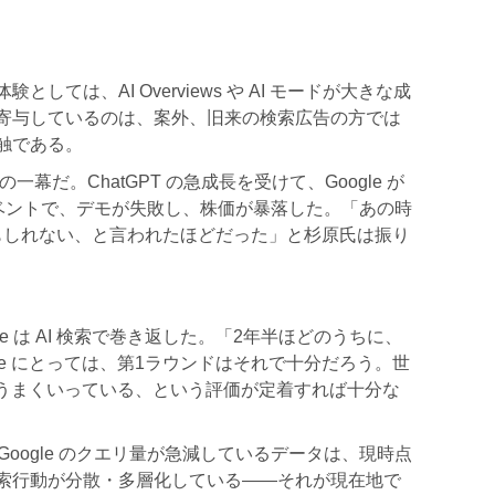
ては、AI Overviews や AI モードが大きな成
寄与しているのは、案外、旧来の検索広告の方では
触である。
一幕だ。ChatGPT の急成長を受けて、Google が
たイベントで、デモが失敗し、株価が暴落した。「あの時
たかもしれない、と言われたほどだった」と杉原氏は振り
e は AI 検索で巻き返した。「2年半ほどのうちに、
ogle にとっては、第1ラウンドはそれで十分だろう。世
AI でうまくいっている、という評価が定着すれば十分な
しても、Google のクエリ量が急減しているデータは、現時点
索行動が分散・多層化している——それが現在地で