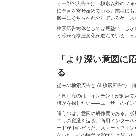
り一部の広告主は、検索以外のフォ
に予算を寄せ始めている。業種にもよるが
勝手にそちらへ配分しているケース
検索広告総体としては底堅い。しかし
う静かな構造変化が進んでいる、と
「より深い意図に
る
従来の検索広告と AI 検索広告で
「同じなのは、インテントが起点で
何かを探したい——ユーザーのイン
違うのは、意図の解像度である。杉
エリの変遷を辿る。商用インターネ
ードが中心だった。スマートフォン
なった。その時代が20年ほど続いた