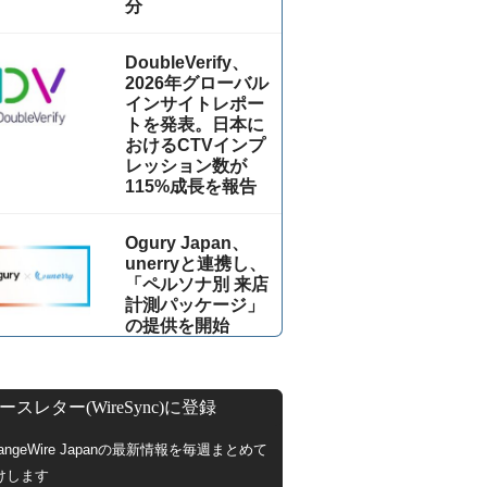
分
DoubleVerify、
2026年グローバル
インサイトレポー
トを発表。日本に
おけるCTVインプ
レッション数が
115%成⻑を報告
Ogury Japan、
unerryと連携し、
「ペルソナ別 来店
計測パッケージ」
の提供を開始
ースレター(WireSync)に登録
hangeWire Japanの最新情報を毎週まとめて
けします