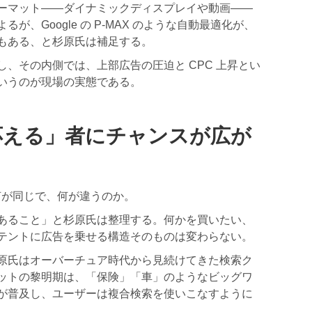
ーマット——ダイナミックディスプレイや動画——
、Google の P-MAX のような自動最適化が、
もある、と杉原氏は補足する。
、その内側では、上部広告の圧迫と CPC 上昇とい
いうのが現場の実態である。
応える」者にチャンスが広が
、何が同じで、何が違うのか。
あること」と杉原氏は整理する。何かを買いたい、
テントに広告を乗せる構造そのものは変わらない。
原氏はオーバーチュア時代から見続けてきた検索ク
ットの黎明期は、「保険」「車」のようなビッグワ
が普及し、ユーザーは複合検索を使いこなすように
。