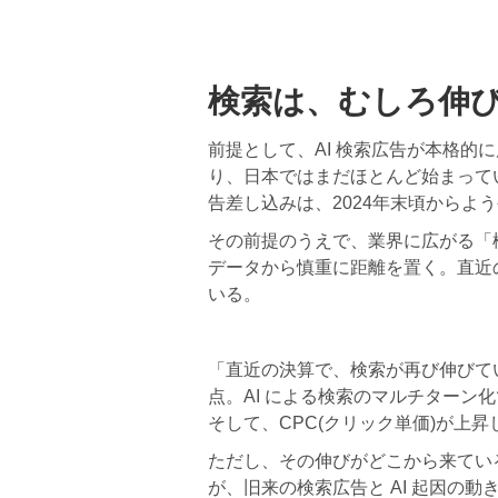
検索は、むしろ伸
前提として、AI 検索広告が本格的
り、日本ではまだほとんど始まっていない。
告差し込みは、2024年末頃からよ
その前提のうえで、業界に広がる「
データから慎重に距離を置く。直近の
いる。
「直近の決算で、検索が再び伸びて
点。AI による検索のマルチターン
そして、CPC(クリック単価)が上
ただし、その伸びがどこから来ている
が、旧来の検索広告と AI 起因の