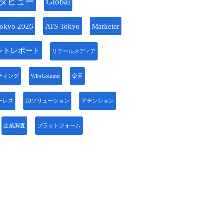
タビュー
Global
okyo 2026
ATS Tokyo
Marketer
ントレポート
リテールメディア
ティング
WireColumn
楽天
ーレス
IDソリューション
アテンション
企業調査
プラットフォーム