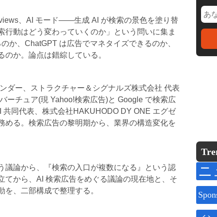
 Overviews、AI モード——生成 AI が検索の景色を塗り替
索行動はどう変わっていくのか」という問いに集ま
るのか、ChatGPT は広告でマネタイズできるのか、
るのか。論点は錯綜している。
ウンダー、ストラクチャー＆シグナルズ株式会社 代表
ュア(現 Yahoo!検索広告)と Google で検索広
共同代表、株式会社HAKUHODO DY ONE エグゼ
務める。検索広告の黎明期から、業界の構造変化を
Tre
ニ
う議論から、『検索の入口が複数になる』という認
てから、AI 検索広告をめぐる議論の現在地と、そ
動を、二部構成で整理する。
Spon