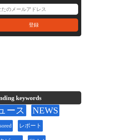
nding keywords
ュース
NEWS
sored
レポート