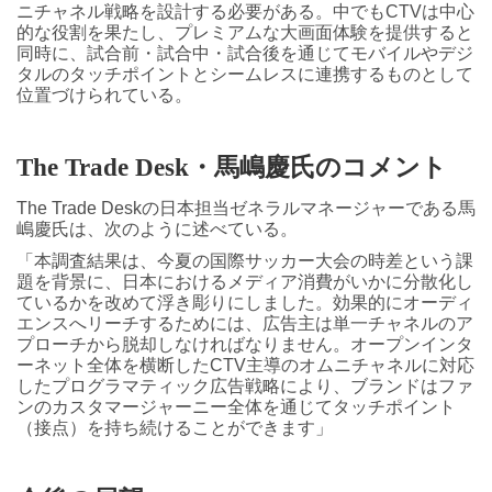
ニチャネル戦略を設計する必要がある。中でもCTVは中心
的な役割を果たし、プレミアムな大画面体験を提供すると
同時に、試合前・試合中・試合後を通じてモバイルやデジ
タルのタッチポイントとシームレスに連携するものとして
位置づけられている。
The Trade Desk
・馬嶋慶氏のコメント
The Trade Deskの日本担当ゼネラルマネージャーである馬
嶋慶氏は、次のように述べている。
「本調査結果は、今夏の国際サッカー大会の時差という課
題を背景に、日本におけるメディア消費がいかに分散化し
ているかを改めて浮き彫りにしました。効果的にオーディ
エンスへリーチするためには、広告主は単一チャネルのア
プローチから脱却しなければなりません。オープンインタ
ーネット全体を横断したCTV主導のオムニチャネルに対応
したプログラマティック広告戦略により、ブランドはファ
ンのカスタマージャーニー全体を通じてタッチポイント
（接点）を持ち続けることができます」