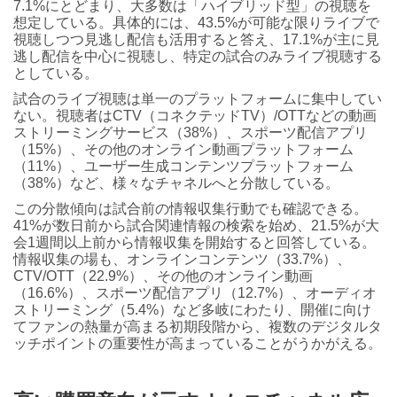
7.1%にとどまり、大多数は「ハイブリッド型」の視聴を
想定している。具体的には、43.5%が可能な限りライブで
視聴しつつ見逃し配信も活用すると答え、17.1%が主に見
逃し配信を中心に視聴し、特定の試合のみライブ視聴する
としている。
試合のライブ視聴は単一のプラットフォームに集中してい
ない。視聴者はCTV（コネクテッドTV）/OTTなどの動画
ストリーミングサービス（38%）、スポーツ配信アプリ
（15%）、その他のオンライン動画プラットフォーム
（11%）、ユーザー生成コンテンツプラットフォーム
（38%）など、様々なチャネルへと分散している。
この分散傾向は試合前の情報収集行動でも確認できる。
41%が数日前から試合関連情報の検索を始め、21.5%が大
会1週間以上前から情報収集を開始すると回答している。
情報収集の場も、オンラインコンテンツ（33.7%）、
CTV/OTT（22.9%）、その他のオンライン動画
（16.6%）、スポーツ配信アプリ（12.7%）、オーディオ
ストリーミング（5.4%）など多岐にわたり、開催に向け
てファンの熱量が高まる初期段階から、複数のデジタルタ
ッチポイントの重要性が高まっていることがうかがえる。