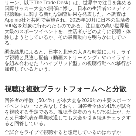
リーン、以下The Trade Desk）は、世界中で注目を集める
国際サッカー大会の開催に際し、日本の生活者のメディア
視聴動向に関する新たな調査結果を発表した。本調査は
Appinio社と共同で実施され、2025年10月に日本の生活者
500名を対象に行われたものである。注目度の高い世界最
大級のスポーツイベントを、生活者がどのように視聴・体
験しようとしているか、その最新動向を明らかにしてい
る。
調査結果によると、日本と北米の大きな時差により、ライ
ブ視聴と見逃し配信（動画ストリーミング）やハイライト
を組み合わせた「ハイブリッド型」の視聴行動への移行が
加速しているという。
視聴は複数プラットフォームへと分散
回答者の半数（50.4%）が本大会を2026年の主要スポーツ
イベントの一つとみなしており、回答者全体の41%が試合
を視聴する予定である。視聴予定者のうち97%以上が、た
とえ日本代表が早期敗退しても大会を引き続きチェックす
ると回答している。
全試合をライブで視聴すると想定しているのはわずか