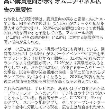
高い購買意向が示すオムニチャネル広
告の重要性
分散化した視聴行動は、購買意向の高さと密接に結びつい
ている。回答者の半数以上（54.1%）がスナックや食品を
購入する予定であり、32.9%が試合観戦に合わせて食料品
の買い物を増やすと予想している。アルコール飲料
（41.8%）やその他の飲料（42.9%）に対する購買意向も
高い傾向が見られる。
スポーツ広告はブランド構築の強化にも貢献している。回
答者の3分の1（33.3%）がスポーツイベント中に広告を出
すブランドをより信頼すると回答し、31.4%がそれらのブ
ランドをより信頼性が高い、27.2%がより高級感があると
見なしている。さらに44.2%が、応援するチームやリーグ
の場合、試合中継や関連番組の前後・合間に配信されるブ
ランド広告に気づきやすくなるとし、20.8%が広告を見た
後に追加情報を求める可能性が高くなると答えている。
これらの結果は、テレビのみ、あるいはサイロ化された単
一プラットフォームへのアプローチがもはや十分ではない
ことを示している。視聴者がテレビ、CTV/OTT、モバイ
ルアプリ、スポーツ配信アプリ、そしてオープンインター
ネット全体に分散している現在、広告主は統合されたオム