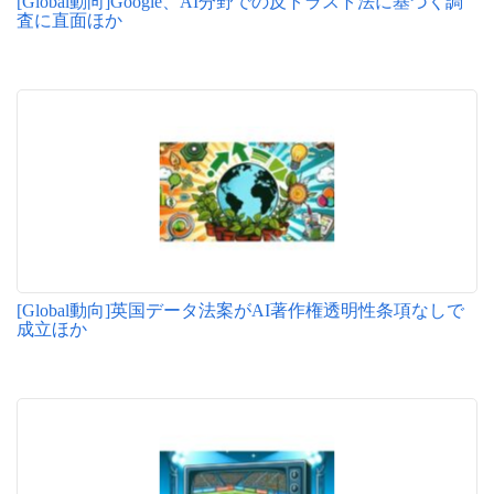
[Global動向]Google、AI分野での反トラスト法に基づく調
査に直面ほか
[Global動向]英国データ法案がAI著作権透明性条項なしで
成立ほか