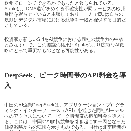
欧州でローンチできるかであったと報じられている。
Appleは、DMA遵守をめぐる不確実性が同サービスの欧州
展開を遅らせていると主張しており、一方でEUは自らの
規則はデジタル市場における競争を一段と確保する目的だ
としている。
投資家が新しいSiriをAI競争における同社の競争力の中核
とみなす中で、この協議の結果はAppleのより広範なAI戦
略にとって重要なものとなる可能性がある。
DeepSeek、ピーク時間帯のAPI料金を導
入
中国のAI企業DeepSeekは、アプリケーション・プログラ
ミング・インターフェース（API）を通じた同社AIモデル
へのアクセスについて、ピーク時間帯の追加料金を導入す
る。これは、中国のAI価格競争を引き起こす一因となった
価格戦略からの転換を示すものである。同社は北京時間の