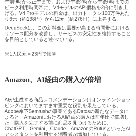
午前9時から正午まで、および午後2時から午後6時までの
ピーク利用時間帯に、V4モデルのAPI価格を2倍に引き上
げる。V4 Proモデルの料金は、出力トークン100万件あた
り6元（約138円）から12元（約276円）に上昇する。
DeepSeekは、この新料金は需要が高まる時間帯における
リソース配分を改善し、サービスの安定性を維持すること
を目的としていると述べている。
※1人民元＝23円で換算
Amazon、AI経由の購入が倍増
AIが生成する商品レコメンデーションはオンラインショッ
ピングにおいてますます重要な役割を果たしている。
Adobe傘下Semrushの事業であるDatosの新たなデータに
よると、AmazonにおけるAI経由の購入は前年比で倍増し
た。購入を完了する前に商品を見つけるために、
ChatGPT、Gemini、Claude、AmazonのRufusといったAI
アシスタントを利用する消費者が増加している。