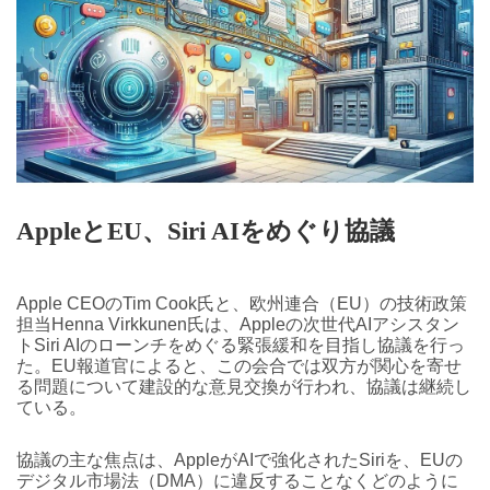
Apple
と
EU
、
Siri AI
をめぐり協議
Apple CEOのTim Cook氏と、欧州連合（EU）の技術政策
担当Henna Virkkunen氏は、Appleの次世代AIアシスタン
トSiri AIのローンチをめぐる緊張緩和を目指し協議を行っ
た。EU報道官によると、この会合では双方が関心を寄せ
る問題について建設的な意見交換が行われ、協議は継続し
ている。
協議の主な焦点は、AppleがAIで強化されたSiriを、EUの
デジタル市場法（DMA）に違反することなくどのように