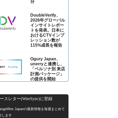
分
DoubleVerify、
2026年グローバル
インサイトレポー
トを発表。日本に
おけるCTVインプ
レッション数が
115%成⻑を報告
Ogury Japan、
unerryと連携し、
「ペルソナ別 来店
計測パッケージ」
の提供を開始
ースレター(WireSync)に登録
hangeWire Japanの最新情報を毎週まとめて
けします