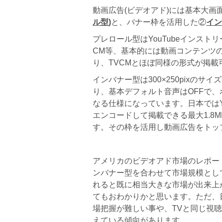
動画広告(ビデオアド)には基本大画
ル型
)
と、バナー枠を活用した②
イン
プレロール型はYouTubeインストリ
CM等、基本的には動画コンテンツ
り、TVCMとほぼ同様の形式が掲
インバナー型は300×250pixの
り、基本デフォルト音声はOFFで
なる仕様になっています。日本ではYa
エンコードして掲載できる最大1.8
す。その枠を活用し動画広告をトッ
アメリカのビデオアド市場のレポー
ンバナー型を合わせて市場規模とし
れると既に相当大きな市場が出来上がっ
てもおわかりかと思います。ただ、
場把握が難しい事や、TVと同じ視
えている傾向があります。