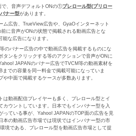
面で、音声デフォルトONの①
プレロール型
(
プリロー
バナー型
があります。
ーム広告、TrueView広告や、GyaOインターネット
の前に音声がONの状態で掲載される動画広告とな
載可能な広告になります。
サイズ等のバナー広告の中で動画広告を掲載するものにな
、ボタンをクリックする等のアクションで音声がONに
hoo! JAPANのバナー広告でTVCM等の動画素材を
MBまでの容量を同一料金で掲載可能になっていま
プや中面で掲載するケースが多数あります。
トは動画配信プレイヤーも多く、プレロール型とイ
てカウントしています。日本でもインバナー型を入
ている事が、Yahoo! JAPANのTOP面の広告を見
日本の動画広告市場では現状ではインバナー型の市
聴環境である、プレロール型を動画広告市場として捉