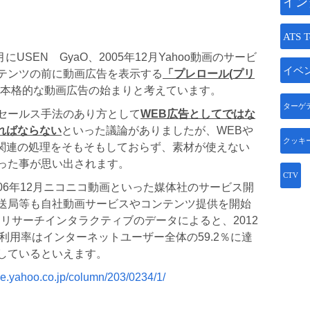
イン
ATS T
USEN GyaO、2005年12月Yahoo動画のサービ
イベ
テンツの前に動画広告を表示する
「プレロール
(
プリ
本格的な動画広告の始まりと考えています。
ターゲ
セールス手法のあり方として
WEB
広告としてではな
ればならない
といった議論がありましたが、WEBや
クッキ
利関連の処理をそもそもしておらず、素材が使えない
った事が思い出されます。
CTV
)、2006年12月ニコニコ動画といった媒体社のサービス開
送局等も自社動画サービスやコンテンツ提供を開始
オリサーチインタラクティブのデータによると、2012
の利用率はインターネットユーザー全体の59.2％に達
しているといえます。
ide.yahoo.co.jp/column/203/0234/1/