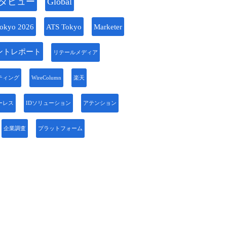
タビュー
Global
okyo 2026
ATS Tokyo
Marketer
ントレポート
リテールメディア
ティング
WireColumn
楽天
ーレス
IDソリューション
アテンション
企業調査
プラットフォーム