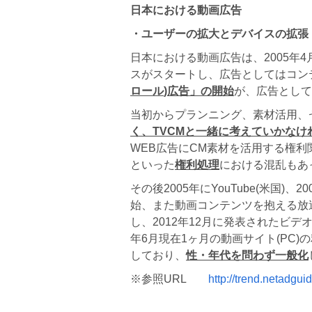
日本における動画広告
・ユーザーの拡大とデバイスの拡張
日本における動画広告は、2005年4月に
スがスタートし、広告としてはコン
ロール
)
広告」の開始
が、広告として
当初からプランニング、素材活用、
く、
TVCM
と一緒に考えていかなけ
WEB広告にCM素材を活用する権
といった
権利処理
における混乱もあ
その後2005年にYouTube(米国
始、また動画コンテンツを抱える放
し、2012年12月に発表されたビデ
年6月現在1ヶ月の動画サイト(PC)
しており、
性・年代を問わず一般化
※参照URL
http://trend.netadgu