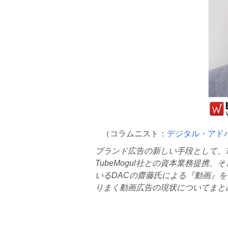
（コラムニスト：
デジタル・アド
ブランド広告の新しい手段として、
TubeMogul
社との資本業務提携、そ
いる
DAC
の齋藤氏による『動画』を
りまく動画広告の現状についてまと