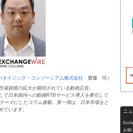
バタイジング・コンソーシアム株式会社
齋藤 司）
市場規模の拡大が期待されている動画広告。
して日本国内への動画
RTB
サービス導入を牽引して
テーマにしたコラム連載。第一弾は、日本市場をと
めています。
ニュ
Exc
お届