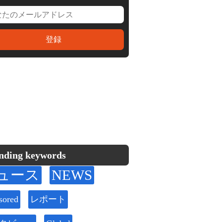
nding keywords
ュース
NEWS
sored
レポート