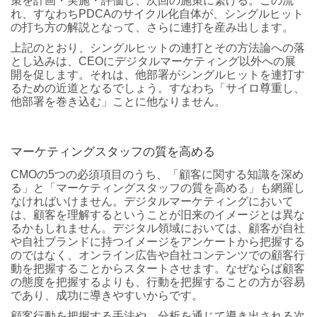
策を計画・実施・評価し、次回の施策に繋げる。この流
れ、すなわちPDCAのサイクル化自体が、シングルヒット
の打ち方の解説となって、さらに連打を産み出します。
上記のとおり、シングルヒットの連打とその方法論への落
とし込みは、CEOにデジタルマーケティング以外への展
開を促します。それは、他部署がシングルヒットを連打す
るための近道となるでしょう。すなわち「サイロ尊重し、
他部署を巻き込む」ことに他なりません。
マーケティングスタッフの質を高める
CMOの5つの必須項目のうち、「顧客に関する知識を深め
る」と「マーケティングスタッフの質を高める」も網羅し
なければいけません。デジタルマーケティングにおいて
は、顧客を理解するということが旧来のイメージとは異な
るかもしれません。デジタル領域においては、顧客が自社
や自社ブランドに持つイメージをアンケートから把握する
のではなく、オンライン広告や自社コンテンツでの顧客行
動を把握することからスタートさせます。なぜならば顧客
の態度を把握するよりも、行動を把握することの方が容易
であり、成功に導きやすいからです。
顧客行動を把握する手法や、分析を通じて導き出される次