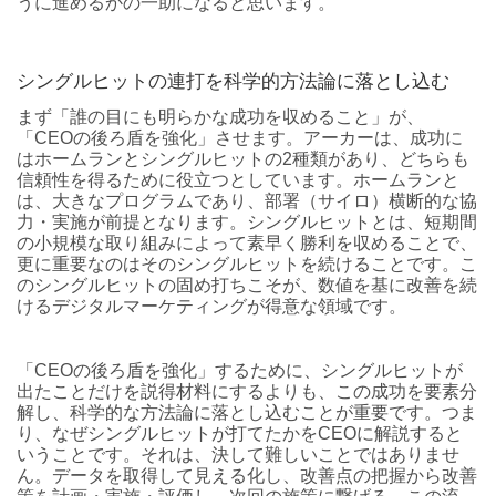
うに進めるかの一助になると思います。
シングルヒットの連打を科学的方法論に落とし込む
まず「誰の目にも明らかな成功を収めること」が、
「CEOの後ろ盾を強化」させます。アーカーは、成功に
はホームランとシングルヒットの2種類があり、どちらも
信頼性を得るために役立つとしています。ホームランと
は、大きなプログラムであり、部署（サイロ）横断的な協
力・実施が前提となります。シングルヒットとは、短期間
の小規模な取り組みによって素早く勝利を収めることで、
更に重要なのはそのシングルヒットを続けることです。こ
のシングルヒットの固め打ちこそが、数値を基に改善を続
けるデジタルマーケティングが得意な領域です。
「CEOの後ろ盾を強化」するために、シングルヒットが
出たことだけを説得材料にするよりも、この成功を要素分
解し、科学的な方法論に落とし込むことが重要です。つま
り、なぜシングルヒットが打てたかをCEOに解説すると
いうことです。それは、決して難しいことではありませ
ん。データを取得して見える化し、改善点の把握から改善