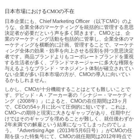
日本市場におけるCMOの不在
日本企業にも、Chief Marketing Officer （以下CMO）のよ
うな、企業全体のマーケティングを統括的に管理する意思
決定者が必要だという声を多く聞きます。CMOとは、企
業のマーケティング活動を包括的に管掌し、企業全体のマ
ーケティングを横断的に計画、管理することで、マーケテ
ィング全体の効果・効率を向上させる役割を持つ意思決定
者です。商品ブランドよりもコーポレートブランドを重視
する生活者が多く、ブランドマネージャーに多大な権限を
与えるようなブランド・マネジメント体制が確立されてい
ない企業が多い日本市場の方が、CMOの導入に向いてい
るかもしれません。
しかし、CMOが十分機能することはとても難しいことで
す。デビッド・A・アーカー著の『シナジー・マーケティ
ング（2008年）』によると、CMOの在任期間は23ヶ月
で、CEOの54ヶ月に比べて圧倒的に短いです。これは、
CMOへの期待と現実に大きなギャップがあり、任期中だ
けではそのギャップを埋めることが難しく、就任後わずか
2年未満での解雇という結果になってしまったのでしょ
う。『Advertising Age（2013年5月6日号）』がCMOの任
期を扱った特集号にて、CMOの就任期間は2012年時点で