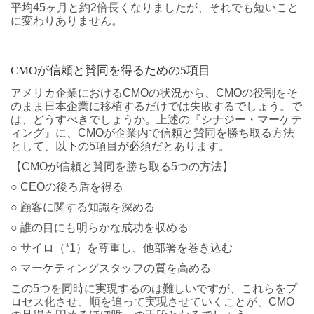
平均45ヶ月と約2倍長くなりましたが、それでも短いこと
に変わりありません。
CMOが信頼と賛同を得るための5項目
アメリカ企業におけるCMOの状況から、CMOの役割をそ
のまま日本企業に移植するだけでは失敗するでしょう。で
は、どうすべきでしょうか。上述の『シナジー・マーケテ
ィング』に、CMOが企業内で信頼と賛同を勝ち取る方法
として、以下の5項目が必須だとあります。
【CMOが信頼と賛同を勝ち取る5つの方法】
○ CEOの後ろ盾を得る
○ 顧客に関する知識を深める
○ 誰の目にも明らかな成功を収める
○ サイロ（*1）を尊重し、他部署を巻き込む
○ マーケティングスタッフの質を高める
この5つを同時に実現するのは難しいですが、これらをプ
ロセス化させ、順を追って実現させていくことが、CMO