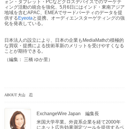
ォン・タブレット・PCなどクロスデバイスでのマーケテ
ィング活動の統合を強化、5月6日にはインド・東南アジア
地域を含むAPAC、EMEAでサードパーティのデータを提
供する
Eyeota
と提携、オーディエンスターゲティングの強
化を発表している。
日本法人の設立により、日本の企業もMediaMathの積極的
な買収・提携による技術革新のメリットを受けやすくなる
ことが期待できる。
（編集： 三橋 ゆか里）
ABOUT 大山 忍
ExchangeWire Japan 編集長
米国大学卒業。外資系企業を経て2000年
にネット広告効果測定ツールを提供するベ