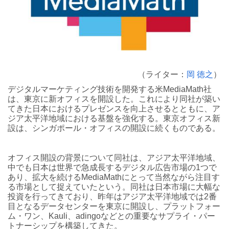
（ライター：
岡 徳之
）
デジタルマーケティング技術を開発する米MediaMath社
は、東京に新オフィスを開設した。これにより同社が築い
てきた日本におけるプレゼンスを向上させるとともに、ア
ジア太平洋地域における基盤を強化する。東京オフィス新
設は、シンガポール・オフィスの開設に続くものである。
オフィス開設の背景について同社は、アジア太平洋地域、
中でも日本は世界で急成長するデジタル広告市場の1つで
あり、拡大を続けるMediaMathにとって当然ながら注目す
る市場として捉えていたという。同社は日本市場に大幅な
投資を行ってきており、昨年はアジア太平洋地域では2番
目となるデータセンターを東京に開設し、プラットフォー
ム・ワン、Kauli、adingoなどとの重要なサプライ・パー
トナーシップを構築してきた。