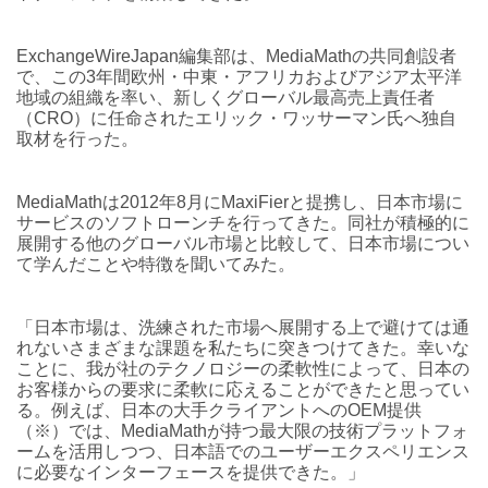
ExchangeWireJapan編集部は、MediaMathの共同創設者
で、この3年間欧州・中東・アフリカおよびアジア太平洋
地域の組織を率い、新しくグローバル最高売上責任者
（CRO）に任命されたエリック・ワッサーマン氏へ独自
取材を行った。
MediaMathは2012年8月にMaxiFierと提携し、日本市場に
サービスのソフトローンチを行ってきた。同社が積極的に
展開する他のグローバル市場と比較して、日本市場につい
て学んだことや特徴を聞いてみた。
「日本市場は、洗練された市場へ展開する上で避けては通
れないさまざまな課題を私たちに突きつけてきた。幸いな
ことに、我が社のテクノロジーの柔軟性によって、日本の
お客様からの要求に柔軟に応えることができたと思ってい
る。例えば、日本の大手クライアントへのOEM提供
（※）では、MediaMathが持つ最大限の技術プラットフォ
ームを活用しつつ、日本語でのユーザーエクスペリエンス
に必要なインターフェースを提供できた。」