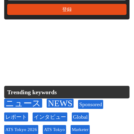
Trending keywords
ニュース
NEWS
Sponsored
レポート
インタビュー
Global
ATS Tokyo 2026
ATS Tokyo
Marketer