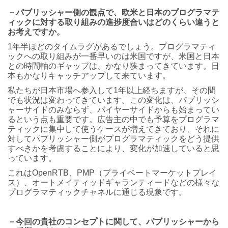
－パブリッシャー側の観点で、欧米と日本のプログラマテ
ィックに対する取り組みの進捗度合いはどのくらい違うと
お考えですか。
1年半ほどのタイムラグがあるでしょう。プログラマティ
ックへの取り組みが一番早いのは米国ですが、米国と日本
との時間軸のギャップは、かなり狭まってきています。日
本もかなりキャッチアップして来ています。
私たちが日本市場へ参入して1年以上経ちますが、その間
でも状況は変わってきています。この変化は、パブリッシ
ャーサイドのみならず、バイヤーサイドからも始まってい
るという点も重要です。広告主の中でも予算をプログラマ
ティックに集中して使うケースが増えてきており、それに
対してパブリッシャー側がプログラマティックをどう提供
すべきかを考慮することにより、変化が加速していると思
っています。
これはOpenRTB、PMP（プライベートマーケットプレイ
ス）、オートメイティッドギャランティードなどの様々な
プログラマティックチャネルに通じる現象です。
－今回の貴社のコンセプトに関して、パブリッシャーから