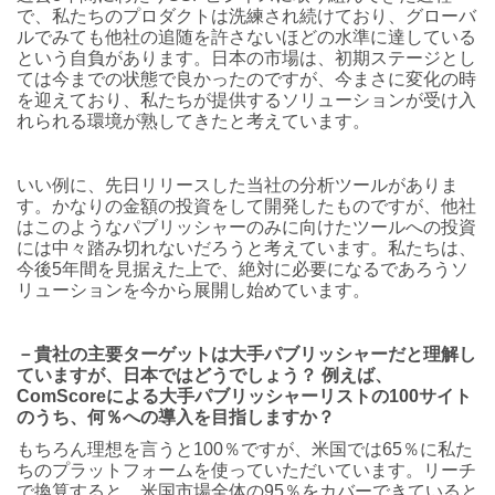
で、私たちのプロダクトは洗練され続けており、グローバ
ルでみても他社の追随を許さないほどの水準に達している
という自負があります。日本の市場は、初期ステージとし
ては今までの状態で良かったのですが、今まさに変化の時
を迎えており、私たちが提供するソリューションが受け入
れられる環境が熟してきたと考えています。
いい例に、先日リリースした当社の分析ツールがありま
す。かなりの金額の投資をして開発したものですが、他社
はこのようなパブリッシャーのみに向けたツールへの投資
には中々踏み切れないだろうと考えています。私たちは、
今後5年間を見据えた上で、絶対に必要になるであろうソ
リューションを今から展開し始めています。
－貴社の主要ターゲットは大手パブリッシャーだと理解し
ていますが、日本ではどうでしょう？ 例えば、
ComScoreによる大手パブリッシャーリストの100サイト
のうち、何％への導入を目指しますか？
もちろん理想を言うと100％ですが、米国では65％に私た
ちのプラットフォームを使っていただいています。リーチ
で換算すると、米国市場全体の95％をカバーできていると