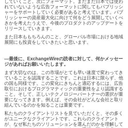
していくこと。次にフォーマット。まだまだ日本では使わ
れていないような広告フォーマットに関してもパブリッシ
ャーをサポートしていく必要があると考えています。パブ
リッシャーの資産最大化に向けて何をどう展開していくべ
きかを考えたうえで、今後のプロダクトのアップデートを
リリースしていきます。
また日本ももちろんのこと、グローバル市場における地域
展開にも投資をしていきたいと思います。
―最後に、ExchangeWireの読者に対して、何かメッセー
ジがあればお願いいたします。
まず大切なのは、この市場がとても早い速度で変わってき
ていることを認識することです。これは日本に限らず、他
の国も同様です。この変化にきちんと適応するには、広告
取引におけるプログラマティックの重要性をより認識する
こと。そして、正しいテクノロジーパートナーの選択が重
要になってきます。例えば、その会社がどんな会社と取り
組んでいるのかを知ることは重要です。
私たちのクライアントリストを見ていただくと、その多く
がユニークなクライアントです。これらのクライアント
が、なぜ私たちのソリューションを選んだのかを理解して