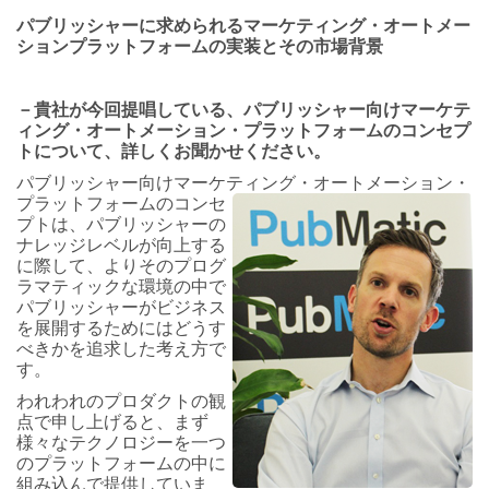
パブリッシャーに求められるマーケティング・オートメー
ションプラットフォームの実装とその市場背景
－貴社が今回提唱している、パブリッシャー向けマーケテ
ィング・オートメーション・プラットフォームのコンセプ
トについて、詳しくお聞かせください。
パブリッシャー向けマーケティ
ング・オートメーション・
プラットフォームのコンセ
プトは、パブリッシャーの
ナレッジレベルが向上する
に際して、よりそのプログ
ラマティックな環境の中で
パブリッシャーがビジネス
を展開するためにはどうす
べきかを追求した考え方で
す。
われわれのプロダクトの観
点で申し上げると、まず
様々なテクノロジーを一つ
のプラットフォームの中に
組み込んで提供していま