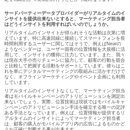
サードパーティーデータプロバイダーがリアルタイムのイ
ンサイトを提供出来ないとすると、マーケティング担当者
はどうインサイトを利用すればいいのでしょうか。
リアルタイムのインサイトが得られそうな活動は次第に増
えています。特に高速回線に接続してスマートフォンを長
時間利用するユーザーに関してはそうで、例えばNearの
ようなベンダーは、ユーザー固有の位置情報を大規模に活
用して、インサイトの獲得に注力しています。また、我々
は現在大手小売りチェーンに協力して、顧客の行動を競合
と比較して把握する活動をサポートしています。彼らはこ
れを単にデジタルマーケティングの取組みに活かすだけで
なく、オフラインマーケティングやイベント企画にも利用
しています。
リアルタイムのインサイトなくして、マーケティング担当
者はモバイルキャンペーンのアトリビューションを測定出
来ないでしょう。実際、位置技術は現状ではモバイルキャ
ンペーンのアトリビューション手法を確立する唯一の定評
ある手法となっています。例えば、位置情報が提供するリ
アルタイムのインサイトによってマーケティング担当者
は、顧客の購入がモバイルアプリ内の広告によるものかど
うか正確に判断する事が出来ます。