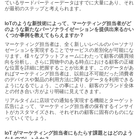
ているサードパーティーデータはすでに大量にあり、それ
が最初のステップと考えられます。
IoTのような新技術によって、マーケティング担当者がど
のような新たなパーソナライゼーションを提供出来るかい
くつか事例を教えてもらえますか？
マーケティング担当者は、全く新しいレベルのパーソナリ
ゼーションを実現することでサービスの差別化が可能にな
ります。様々なプラットフォームにわたって顧客の購買傾
向を分析し、さらに買物中のある時点における顧客の正確
な位置を詳細に把握することが出来ます。このデータがあ
ればマーケティング担当者は、以前は不可能だった消費者
のデバイスや製品の利用方法に関するデータを利用できる
ようになるでしょう。この事により、顧客のブランド全体
との付き合い方がより明確に見えてきます。
リアルタイムに店頭での通知を実現する機能とターゲット
広告によって、マーケティング担当者の保有するインサイ
トがカスタマイズされ、それぞれの顧客に固有のものにな
っていくでしょう。
IoT がマーケティング担当者にもたらす課題とはどのよう
なものでしょうか？