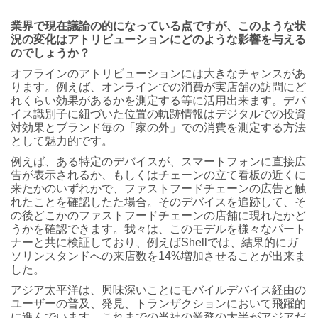
業界で現在議論の的になっている点ですが、このような状
況の変化はアトリビューションにどのような影響を与える
のでしょうか？
オフラインのアトリビューションには大きなチャンスがあ
ります。例えば、オンラインでの消費が実店舗の訪問にど
れくらい効果があるかを測定する等に活用出来ます。デバ
イス識別子に紐づいた位置の軌跡情報はデジタルでの投資
対効果とブランド毎の「家の外」での消費を測定する方法
として魅力的です。
例えば、ある特定のデバイスが、スマートフォンに直接広
告が表示されるか、もしくはチェーンの立て看板の近くに
来たかのいずれかで、ファストフードチェーンの広告と触
れたことを確認したた場合。そのデバイスを追跡して、そ
の後どこかのファストフードチェーンの店舗に現れたかど
うかを確認できます。我々は、このモデルを様々なパート
ナーと共に検証しており、例えばShellでは、結果的にガ
ソリンスタンドへの来店数を14%増加させることが出来ま
した。
アジア太平洋は、興味深いことにモバイルデバイス経由の
ユーザーの普及、発見、トランザクションにおいて飛躍的
に進んでいます。これまでの当社の業務の大半がアジアだ