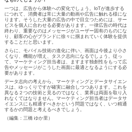
一つは、広告から体験への変化でしょう。IoTが進歩する
につれて、消費者は常に大量の動画や広告に触れる様にな
ります。そうした大量の広告の中で目立つためには、サー
ビスを個人に合わせる必要があります。一律広告の時代は
終わり、重要なのはメッセージがユーザー固有のものにな
り、顧客の心がブランドに徐々に掴まれていく体験を提供
することだと思います。
さらに、モバイル技術の進化に伴い、画面は今後より小さ
くなり、機能が増え、タスク志向になるでしょう。従っ
て、マーケティング担当者は、ますます独創性をもって広
告やメッセージがこうした画面に最適となるようにする必
要があります。
データ志向の考えから、マーケティングとデータサイエン
スは、ゆっくりですが確実に融合しつつあります。これを
異なる２つの技術と見るのではなく、業界は両面を取り入
れなくてはなりません。マーケティング担当者はデータサ
イエンスにも精通すべきかという問題ではなく、いつ精通
するかの問題と考えるべきでしょう。
（編集：三橋 ゆか里）