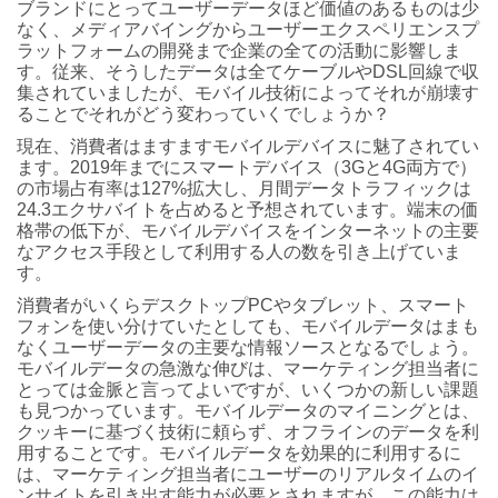
ブランドにとってユーザーデータほど価値のあるものは少
なく、メディアバイングからユーザーエクスペリエンスプ
ラットフォームの開発まで企業の全ての活動に影響しま
す。従来、そうしたデータは全てケーブルやDSL回線で収
集されていましたが、モバイル技術によってそれが崩壊す
ることでそれがどう変わっていくでしょうか？
現在、消費者はますますモバイルデバイスに魅了されてい
ます。2019年までにスマートデバイス（3Gと4G両方で）
の市場占有率は127%拡大し、月間データトラフィックは
24.3エクサバイトを占めると予想されています。端末の価
格帯の低下が、モバイルデバイスをインターネットの主要
なアクセス手段として利用する人の数を引き上げていま
す。
消費者がいくらデスクトップPCやタブレット、スマート
フォンを使い分けていたとしても、モバイルデータはまも
なくユーザーデータの主要な情報ソースとなるでしょう。
モバイルデータの急激な伸びは、マーケティング担当者に
とっては金脈と言ってよいですが、いくつかの新しい課題
も見つかっています。モバイルデータのマイニングとは、
クッキーに基づく技術に頼らず、オフラインのデータを利
用することです。モバイルデータを効果的に利用するに
は、マーケティング担当者にユーザーのリアルタイムのイ
ンサイトを引き出す能力が必要とされますが、この能力は