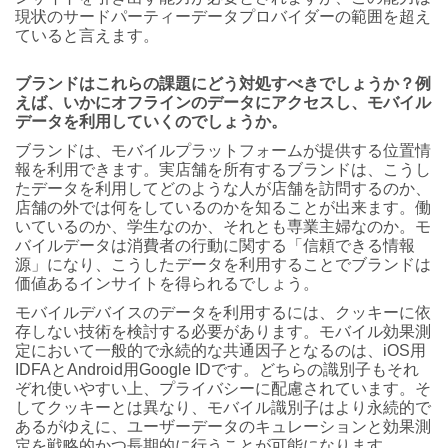
現状のサードパーティーデータプロバイダーの範囲を超え
ていると言えます。
ブランドはこれらの課題にどう対処すべきでしょうか？例
えば、いかにオフラインのデータにアクセスし、モバイル
データを利用していくのでしょうか。
ブランドは、モバイルプラットフォームが提供する位置情
報を利用できます。実店舗を所有するブランドは、こうし
たデータを利用してどのような人が店舗を訪問するのか、
店舗の外では何をしているのかを知ることが出来ます。働
いているのか、学生なのか、それとも専業主婦なのか。モ
バイルデータは消費者の行動に関する「信頼できる情報
源」になり、こうしたデータを利用することでブランドは
価値あるインサイトを得られるでしょう。
モバイルデバイスのデータを利用するには、クッキーに依
存しない技術を検討する必要があります。モバイル効果測
定において一般的で永続的な共通因子となるのは、iOS用
IDFAとAndroid用Google IDです。どちらの識別子もそれ
ぞれ使いやすい上、プライバシーに配慮されています。そ
してクッキーとは異なり、モバイル識別子はより永続的で
あるがゆえに、ユーザーデータのキュレーションと効果測
定を戦略的かつ長期的に行うことが可能になります。