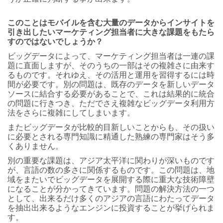
このことはモバイルを含む大量のデータからインサイトを
引き出したいマーケティング担当者に大きな課題をもたら
すのではないでしょうか？
ビッグデータによって、マーケティング担当者は一連の課
題に直面しますが、そのうちの一部はその複雑さに由来す
るものです。それゆえ、その活用と運用を習得するには時
間が必要です。別の問題は、既存のデータを新しいデータ
ソースに結合する必要があることで、これは結果的に統合
の問題に行きつき、ただでさえ複雑なビッグデータ利用方
法をさらに複雑にしてしまいます。
またビッグデータが比較的目新しいことからも、その扱い
に必要とされる専門知識に精通した熟練の専門家はそう多
くありません。
別の重要な課題は、アジア太平洋に関わりが深いものです
が、言語の数の多さに関係するものです。この問題は、地
域をまたいでビッグデータを展開する際に重大な技術障壁
になることが分かってきています。問題の解決方法の一つ
として、出来るだけ多くのアジアの言語にわたってデータ
を抽出出来るようなエンジンに投資することが挙げられま
す。