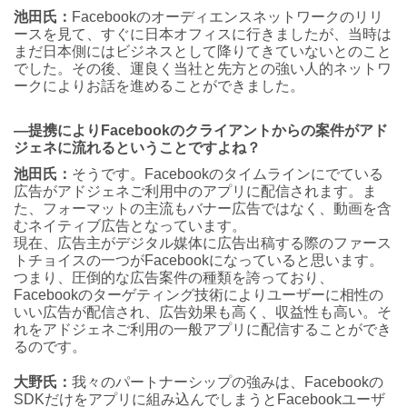
池田氏：
Facebookのオーディエンスネットワークのリリ
ースを見て、すぐに日本オフィスに行きましたが、当時は
まだ日本側にはビジネスとして降りてきていないとのこと
でした。その後、運良く当社と先方との強い人的ネットワ
ークによりお話を進めることができました。
―提携によりFacebookのクライアントからの案件がアド
ジェネに流れるということですよね？
池田氏：
そうです。Facebookのタイムラインにでている
広告がアドジェネご利用中のアプリに配信されます。ま
た、フォーマットの主流もバナー広告ではなく、動画を含
むネイティブ広告となっています。
現在、広告主がデジタル媒体に広告出稿する際のファース
トチョイスの一つがFacebookになっていると思います。
つまり、圧倒的な広告案件の種類を誇っており、
Facebookのターゲティング技術によりユーザーに相性の
いい広告が配信され、広告効果も高く、収益性も高い。そ
れをアドジェネご利用の一般アプリに配信することができ
るのです。
大野氏：
我々のパートナーシップの強みは、Facebookの
SDKだけをアプリに組み込んでしまうとFacebookユーザ