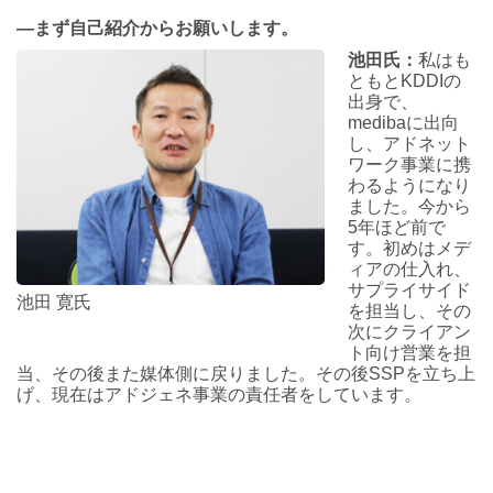
―まず自己紹介からお願いします。
池田氏：
私はも
ともとKDDIの
出身で、
medibaに出向
し、アドネット
ワーク事業に携
わるようになり
ました。今から
5年ほど前で
す。初めはメデ
ィアの仕入れ、
サプライサイド
池田 寛氏
を担当し、その
次にクライアン
ト向け営業を担
当、その後また媒体側に戻りました。その後SSPを立ち上
げ、現在はアドジェネ事業の責任者をしています。