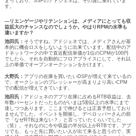
まっており、SSPのアドジェネは、その波に乗れていま
す。
―リエンゲージやリテンションは、メディアにとっても収
益拡大のチャンスなのでしょうか。やはりRPMの水準も
違いますか？
池田氏：
そうですね。アドジェネでは、メディアさんが基
本的に機会ロスをしないように出来ています。配信中のア
ドネットワークの中で直近配信単価が1位のCPMが100円
でしたら、それを自動的にフロアプライスにして、それ以
上の単価でオープンオークションをかけます。
大野氏：
アプリの在庫を買いたいDSPが増えて来ているの
で、オークションのプレッシャーが高まりより高いCPM
での配信が増えてきています。
池田氏：
アドジェネのアプリ在庫に占めるRTB収益は、去
年数パーセントだったものがいまは5割以上の水準にまで
達しつつあります。ここまで伸びるとは正直予想しており
ませんでした。イベントを開催し、デベロッパーさんの前
で「なぜRTBは来ない？」と言っていたくらいでした
（笑）。それなのに今や収益の半分以上がRTBです。アプ
リでも、もっと先に買いたい人が出て来ると思うので、実