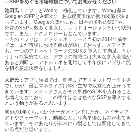
―SSPをめぐる市場環境についてお聞かせください
池田氏：
アプリとWebで二極化しています。Webは基本
GoogleのDFPとAdExで、ある程度市場の勢力関係が決ま
っています。Googleのほかにも、日本の多数のSSPや、
外資のSSPも数多く参入し、レッドオーシャンという状態
です。また、テクノロジーも進んでいます。
一方のアプリは、アドジェネリリース当初の2014年前半
では、まだ市場における雌雄が決しておらず、メディア
も、一つのアドネットワークのSDKを導入して満足、とい
うような状態でした。アプリの領域には大きな参入余地が
あると判断し、アドジェネを開始して半年後にアプリに舵
を切る意思決定をしました。
大野氏：
アプリ領域では、昨年までアドネットワーク主導
でしたが、最近マネタイズはSSP主導で収益性が上がって
きています。メディアさんがそれ単独のSDKを入れること
も増えてきており、この半年ほどは色々なSSPを導入する
という動きがあると思います。
初めの1年くらいはバナーがメインでしたが、ネイティブ
アドやフォーマット、動画などより高単価なものが出てき
ています。そのあたりが非常に市場としては変化してきて
いる点だと思います。