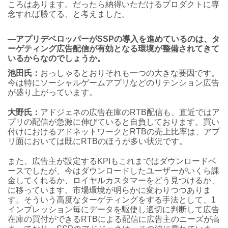
ころはあります。だったら納得いただけるプロダクトに専
念すれば勝てる、と考えました。
―アプリデベロッパーがSSPの導入を進めているのは、タ
ーゲティング広告配信が有効となる環境が整備されてきて
いるからなのでしょうか。
池田氏：
おっしゃるとおりそれも一つの大きな要因です。
今は特にソーシャルゲームアプリなどのリテンション広告
が盛り上がっています。
大野氏：
アドジェネの広告在庫のRTB配信も、直近ではア
プリの配信が急激に伸びていると自負しております。買い
付けにおけるアドネットワークとRTBの売上比率は、アプ
リ面においては既にRTBのほうが多い状況です。
また、広告主が設定するKPIもこれまではダウンロードベ
ースでしたが、今はダウンロードしたユーザーがいくら課
金してくれるか、ロイヤルカスタマーをどう見つけるか、
に移っています。市場環境が明らかに変わりつつありま
す。そういう高度なターゲティングをする手法として、1
インプレッション毎にデータを駆使し適切に判断して広告
在庫の買付ができるRTBによる配信に広告主のニーズが高