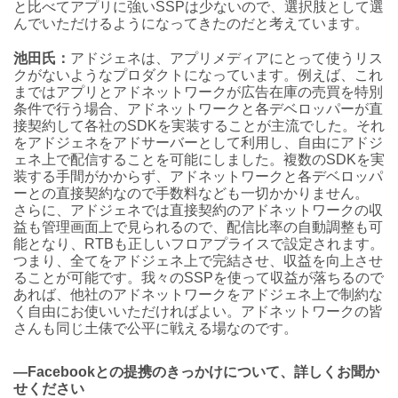
と比べてアプリに強いSSPは少ないので、選択肢として選
んでいただけるようになってきたのだと考えています。
池田氏：
アドジェネは、アプリメディアにとって使うリス
クがないようなプロダクトになっています。例えば、これ
まではアプリとアドネットワークが広告在庫の売買を特別
条件で行う場合、アドネットワークと各デベロッパーが直
接契約して各社のSDKを実装することが主流でした。それ
をアドジェネをアドサーバーとして利用し、自由にアドジ
ェネ上で配信することを可能にしました。複数のSDKを実
装する手間がかからず、アドネットワークと各デベロッパ
ーとの直接契約なので手数料なども一切かかりません。
さらに、アドジェネでは直接契約のアドネットワークの収
益も管理画面上で見られるので、配信比率の自動調整も可
能となり、RTBも正しいフロアプライスで設定されます。
つまり、全てをアドジェネ上で完結させ、収益を向上させ
ることが可能です。我々のSSPを使って収益が落ちるので
あれば、他社のアドネットワークをアドジェネ上で制約な
く自由にお使いいただければよい。アドネットワークの皆
さんも同じ土俵で公平に戦える場なのです。
―Facebookとの提携のきっかけについて、詳しくお聞か
せください