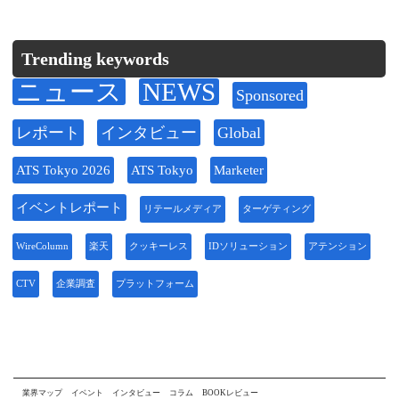
Trending keywords
ニュース
NEWS
Sponsored
レポート
インタビュー
Global
ATS Tokyo 2026
ATS Tokyo
Marketer
イベントレポート
リテールメディア
ターゲティング
WireColumn
楽天
クッキーレス
IDソリューション
アテンション
CTV
企業調査
プラットフォーム
業界マップ
イベント
インタビュー
コラム
BOOKレビュー