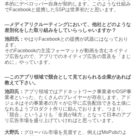
本的にデベロッパー自身が契約します。このような仕組み
でFacebookと提携したSSPは世界初だと思います。
―メディアリクルーティングにおいて、他社とどのような
差別化をした取り組みをしていらっしゃいますか？
池田氏：
やはりFacebookとの提携が武器にはなっており
ます。
そのFacebookの主流フォーマットが動画を含むネイティ
ブ広告なので、アプリでのネイティブ広告の普及を「まじ
めに」やっています。
―このアプリ領域で競合として見ておられる企業があれば
教えて下さい。
池田氏：
アプリ領域ではアドネットワーク事業者やDSP事
業者といった、たくさんのプレイヤーが存在します。アド
ジェネはその事業者の方々が公平に広告配信できる土俵に
なれるようプロダクト作りに励んでおります。つまり、
「競合」というよりも「全員が味方」となって日本のアプ
リ広告市場を盛り上げていければと思っています。
大野氏：
グローバル市場を見渡すと、例えばMoPubのよ