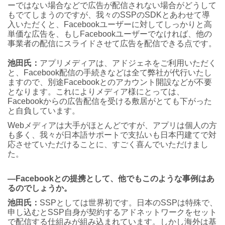
ーではない場合などで広告が配信されない場合がどうして
もでてしまうのですが、我々のSSPのSDKとあわせて導
入いただくと、Facebookユーザーに対してしっかりと高
単価な広告を、もしFacebookユーザーでなければ、他の
事業者の配信にスライドさせて広告を配信できる点です。
池田氏：
アプリメディアは、アドジェネをご利用いただく
と、Facebook配信の手続きなどは全て弊社が代行いたし
ますので、別途Facebookとのアカウント開設などが不要
となります。これによりメディア様にとっては、
Facebookからの広告配信を受ける敷居がとても下がった
と自負しています。
Webメディアは大手がほとんどですが、アプリは個人の方
も多く、我々が日本語サポートで支払いも日本円建てで対
応させていただけることに、すごく喜んでいただけまし
た。
―Facebookとの提携として、他でもこのような事例はあ
るのでしょうか。
池田氏：
SSPとしては世界初です。日本のSSPは特殊で、
申し込むとSSP自身が契約するアドネットワークをセット
で配信する仕組みが組み込まれています。しかし海外は基