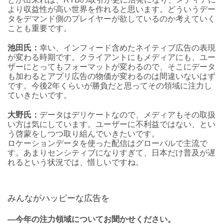
より収益性が高い世界を作れると思います。どういうデー
タをデマンド側のプレイヤーが欲しているのか考えていく
ことも重要です。
池田氏：
幸い、インフィード含めたネイティブ広告の表現
が変わる時期です。クライアントにもメディアにも、ユー
ザーにとってもフォーマットが変わるので、そこにデータ
も加わるとアプリ広告の物価が変わるのは間違いないはず
です。今後2年くらいが勝負だと思ってその領域に注力し
ていきたいです。
大野氏：
データはデリケートなので、メディアもその取扱
い方は気にしています。ユーザーに不利益ではない、とい
う啓蒙をしつつ取り組んでいきたいです。
ロケーションデータを使った配信はグローバルで主流で
す。あまりセンシティブになりすぎて、日本だけ普及が遅
れるという状況では、惜しいですね。
みんながハッピーな広告を
―今年の注力領域についてお聞かせください。