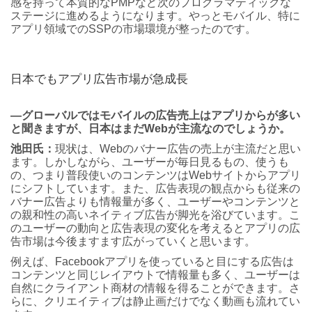
感を持って本質的なPMPなど次のプログラマティックな
ステージに進めるようになります。やっとモバイル、特に
アプリ領域でのSSPの市場環境が整ったのです。
日本でもアプリ広告市場が急成長
―グローバルではモバイルの広告売上はアプリからが多い
と聞きますが、日本はまだWebが主流なのでしょうか。
池田氏：
現状は、Webのバナー広告の売上が主流だと思い
ます。しかしながら、ユーザーが毎日見るもの、使うも
の、つまり普段使いのコンテンツはWebサイトからアプリ
にシフトしています。また、広告表現の観点からも従来の
バナー広告よりも情報量が多く、ユーザーやコンテンツと
の親和性の高いネイティブ広告が脚光を浴びています。こ
のユーザーの動向と広告表現の変化を考えるとアプリの広
告市場は今後ますます広がっていくと思います。
例えば、Facebookアプリを使っていると目にする広告は
コンテンツと同じレイアウトで情報量も多く、ユーザーは
自然にクライアント商材の情報を得ることができます。さ
らに、クリエイティブは静止画だけでなく動画も流れてい