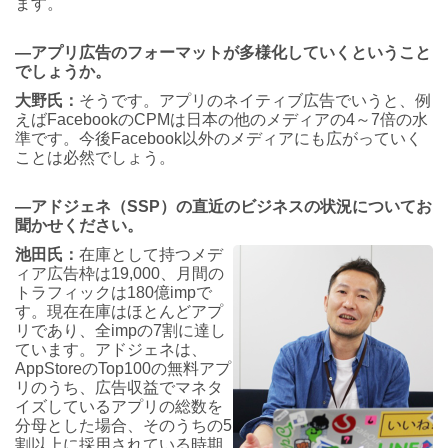
ます。
―アプリ広告のフォーマットが多様化していくということ
でしょうか。
大野氏：
そうです。アプリのネイティブ広告でいうと、例
えばFacebookのCPMは日本の他のメディアの4～7倍の水
準です。今後Facebook以外のメディアにも広がっていく
ことは必然でしょう。
―アドジェネ（SSP）の直近のビジネスの状況についてお
聞かせください。
池田氏：
在庫として持つメデ
ィア広告枠は19,000、月間の
トラフィックは180億impで
す。現在在庫はほとんどアプ
リであり、全impの7割に達し
ています。アドジェネは、
AppStoreのTop100の無料アプ
リのうち、広告収益でマネタ
イズしているアプリの総数を
分母とした場合、そのうちの5
割以上に採用されている時期