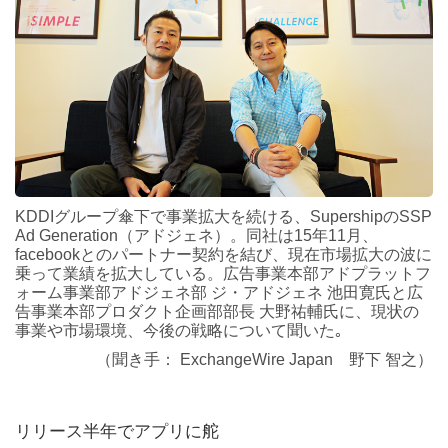
KDDIグループ傘下で事業拡大を続ける、SupershipのSSP
Ad Generation（アドジェネ）。同社は15年11月、
facebookとのパートナー契約を結び、現在市場拡大の波に
乗って業績を拡大している。広告事業本部アドプラットフ
ォーム事業部アドジェネ部 ジ・アドジェネ 池田寛氏と広
告事業本部プロダクト企画部部長 大野祐輔氏に、現状の
事業や市場環境、今後の戦略について聞いた｡
（聞き手： ExchangeWire Japan 野下 智之）
リリース半年でアプリに舵