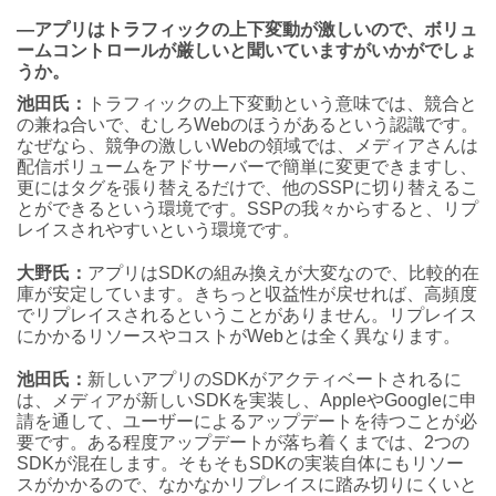
―アプリはトラフィックの上下変動が激しいので、ボリュ
ームコントロールが厳しいと聞いていますがいかがでしょ
うか。
池田氏：
トラフィックの上下変動という意味では、競合と
の兼ね合いで、むしろWebのほうがあるという認識です。
なぜなら、競争の激しいWebの領域では、メディアさんは
配信ボリュームをアドサーバーで簡単に変更できますし、
更にはタグを張り替えるだけで、他のSSPに切り替えるこ
とができるという環境です。SSPの我々からすると、リプ
レイスされやすいという環境です。
大野氏：
アプリはSDKの組み換えが大変なので、比較的在
庫が安定しています。きちっと収益性が戻せれば、高頻度
でリプレイスされるということがありません。リプレイス
にかかるリソースやコストがWebとは全く異なります。
池田氏：
新しいアプリのSDKがアクティベートされるに
は、メディアが新しいSDKを実装し、AppleやGoogleに申
請を通して、ユーザーによるアップデートを待つことが必
要です。ある程度アップデートが落ち着くまでは、2つの
SDKが混在します。そもそもSDKの実装自体にもリソー
スがかかるので、なかなかリプレイスに踏み切りにくいと