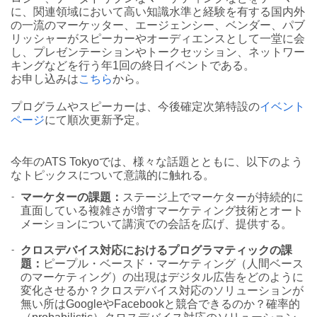
に、関連領域において高い知識水準と経験を有する国内外
の一流のマーケッター、エージェンシー、ベンダー、パブ
リッシャーがスピーカーやオーディエンスとして一堂に会
し、プレゼンテーションやトークセッション、ネットワー
キングなどを行う年1回の終日イベントである。
お申し込みは
こちら
から。
プログラムやスピーカーは、今後確定次第特設の
イベント
ページ
にて順次更新予定。
今年のATS Tokyoでは、様々な話題とともに、以下のよう
なトピックスについて意識的に触れる。
-
マーケターの課題：
ステージ上でマーケターが持続的に
直面している複雑さが増すマーケティング技術とオート
メーションについて講演での会話を広げ、提供する。
-
クロスデバイス対応におけるプログラマティックの課
題：
ピープル・ベースド・マーケティング（人間ベース
のマーケティング）の出現はデジタル広告をどのように
変化させるか？クロスデバイス対応のソリューションが
無い所はGoogleやFacebookと競合できるのか？確率的