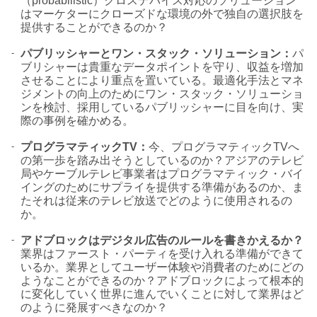
（probabilistic）クロスデバイス対応のソリューション
はマーケターにクローズドな環境の外で独自の選択肢を
提供することができるのか？
-
パブリッシャーとワン・スタック・ソリューション：
パ
ブリシャーは貴重なデータポイントを守り、収益を増加
させることにより重点を置いている。最適化手法とマネ
ジメントの向上のためにワン・スタック・ソリューショ
ンを検討、採用しているパブリッシャーに目を向け、実
際の事例を確かめる。
-
プログラマティックTV：
今、プログラマティックTVへ
の第一歩を踏み出そうとしているのか？アジアのテレビ
局やケーブルテレビ事業者はプログラマティック・バイ
イングのためにサプライを提供する準備があるのか、ま
たそれは従来のテレビ放送でどのように使用されるの
か。
-
アドブロックはデジタル広告のルールを書きかえるか？
業界はファースト・パーティを受け入れる準備ができて
いるか。業界としてユーザー体験や消費者のためにどの
ようなことができるのか？アドブロックによって根本的
に変化していく世界に進んでいくことに対して業界はど
のように発展すべきなのか？