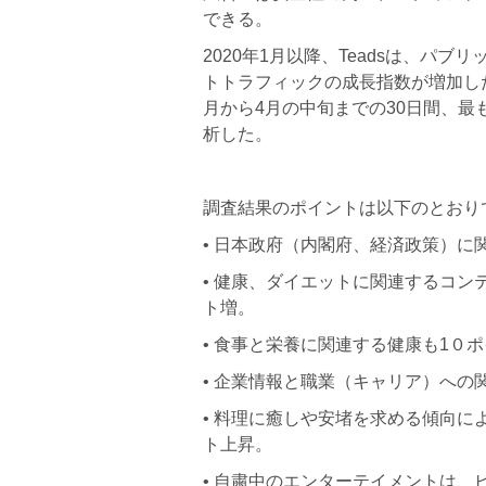
できる。
2020年1⽉以降、Teadsは、パ
トトラフィックの成⻑指数が増加し
⽉から4⽉の中旬までの30⽇間、
析した。
調査結果のポイントは以下のとおり
• ⽇本政府（内閣府、経済政策）に
• 健康、ダイエットに関連するコン
ト増。
• ⾷事と栄養に関連する健康も1０
• 企業情報と職業（キャリア）への
• 料理に癒しや安堵を求める傾向に
ト上昇。
• ⾃粛中のエンターテイメントは、