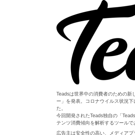
Teadsは世界中の消費者のための新
ー」を発表。コロナウイルス状況下
た。
今回開発されたTeads独⾃の「Te
テンツ消費傾向を解析するツールで
広告主は安全性の⾼い、メディアプ