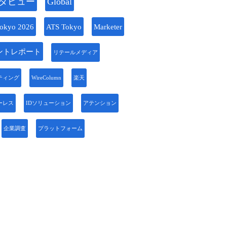
タビュー
Global
okyo 2026
ATS Tokyo
Marketer
ントレポート
リテールメディア
ティング
WireColumn
楽天
ーレス
IDソリューション
アテンション
企業調査
プラットフォーム