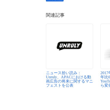
関連記事
ニュース拾い読み：
20
Unruly、APACにおける動
年比6
画広告の将来に関するマニ
You
フェストを公表
ら変