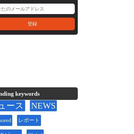
nding keywords
ュース
NEWS
sored
レポート