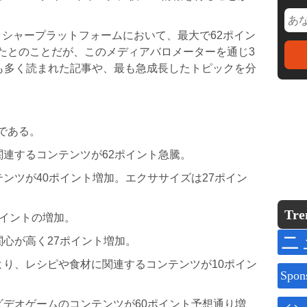
ブリッシャープラットフォームにおいて、最⼤で62ポイン
たとのことだが、このメディアバロメーターを通じ3
最も多く読まれた記事や、最も急成⻑したトピックを分
である。
関連するコンテンツが62ポイント急騰。
テンツが40ポイント増加。エクササイズは27ポイン
Tre
ポイントの増加。
ニ
関⼼が⾼く27ポイント増加。
より、レシピや⾷材に関連するコンテンツが10ポイン
Spon
ビデオゲームのコンテンツが60ポイント予想通り増