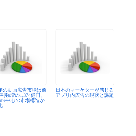
17年の動画広告市場は前
日本のマーケターが感じる
割強増の1,374億円、
アプリ内広告の現状と課題
Tube中心の市場構造か
化