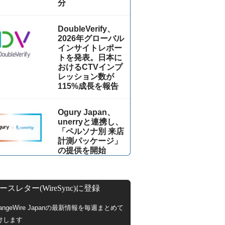
分
DoubleVerify、
2026年グローバル
インサイトレポー
トを発表。日本に
おけるCTVインプ
レッション数が
115%成⻑を報告
Ogury Japan、
unerryと連携し、
「ペルソナ別 来店
計測パッケージ」
の提供を開始
ースレター(WireSync)に登録
hangeWire Japanの最新情報を毎週まとめて
けします