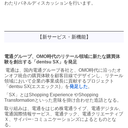
わたりパネルディスカッションを行います。
【新サービス・新機能】
電通グループ、OMO時代のリテール領域に新たな購買体
験を創出する「dentsu SX」を発足
電通は、国内電通グループ各社と、OMO時代に沿ったオ
ンオフ統合の購買体験を顧客目線でデザインし、リテール
領域において企業の事業成長に貢献するプロジェクト
「dentsu SX(エスエックス)」を
発足した
。
「SX」とはShopping Experience やShopping
Transformationといった意味を掛け合わせた造語となる。
取り組みは、電通をはじめ株電通ライブ、電通デジタル、
電通国際情報サービス、電通テック、電通クリエーティブ
Ｘ、サイバー･コミュニケーションズによるとものとな
る。