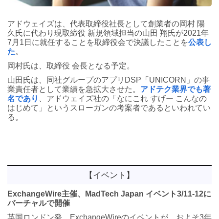
アドウェイズは、代表取締役社長として創業者の岡村 陽
久氏に代わり現取締役 新規領域担当の山田 翔氏が2021年
7月1日に就任することを取締役会で決議したことを
公表し
た
。
岡村氏は、取締役 会長となる予定。
山田氏は、同社グループのアプリDSP「UNICORN」の事
業責任者として業績を急拡大させた。
アドテク業界でも著
名であり
、アドウェイズ社の「なにこれ すげー こんなの
はじめて」というスローガンの考案者であるといわれてい
る。
【イベント】
ExchangeWire主催、MadTech Japan イベント3/11-12に
バーチャルで開催
英国ロンドン発、ExchangeWireのイベントが、およそ3年