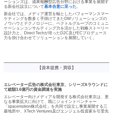
ーションズは、成果報酬型広告分野における事業を展開す
る新会社設立について
基本合意に至った
。
新会社では、メディア運営を軸としたパフォーマンスマー
ケティングを数多く手掛けてきたDMソリューションズの
ノウハウとテクノロジーに、ベクトルグループのコミュニ
ケーションコンサルティング力を活かした戦略ストーリー
設計力と、Direct Techが培ったD2C及びECプロデュース
力を掛け合わせてソリューションを展開していく。
【資本提携・買収】
エレベーター広告の株式会社東京、シリーズAラウンドに
て総額3.6億円の資金調達を実施
エレベーター向けメディアを開発する株式会社東京は、更
なる事業拡大に向けて、既にジョイントベンチャー
「spacemotion株式会社」を共同で設立し事業展開する三
菱地所や、XTech Ventures及びエンジェル投資家を引受先