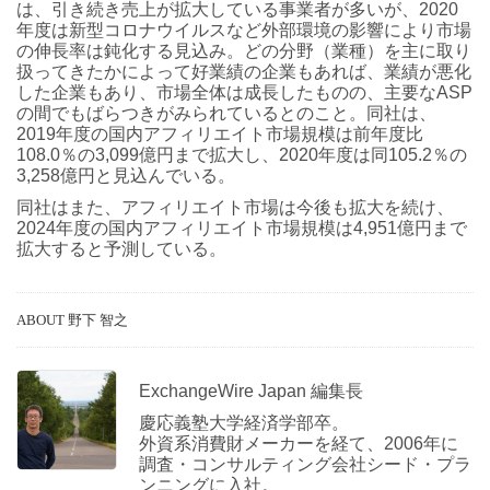
は、引き続き売上が拡大している事業者が多いが、2020
年度は新型コロナウイルスなど外部環境の影響により市場
の伸長率は鈍化する見込み。どの分野（業種）を主に取り
扱ってきたかによって好業績の企業もあれば、業績が悪化
した企業もあり、市場全体は成長したものの、主要なASP
の間でもばらつきがみられているとのこと。同社は、
2019年度の国内アフィリエイト市場規模は前年度比
108.0％の3,099億円まで拡大し、2020年度は同105.2％の
3,258億円と見込んでいる。
同社はまた、アフィリエイト市場は今後も拡大を続け、
2024年度の国内アフィリエイト市場規模は4,951億円まで
拡大すると予測している。
ABOUT 野下 智之
ExchangeWire Japan 編集長
慶応義塾大学経済学部卒。
外資系消費財メーカーを経て、2006年に
調査・コンサルティング会社シード・プラ
ンニングに入社。