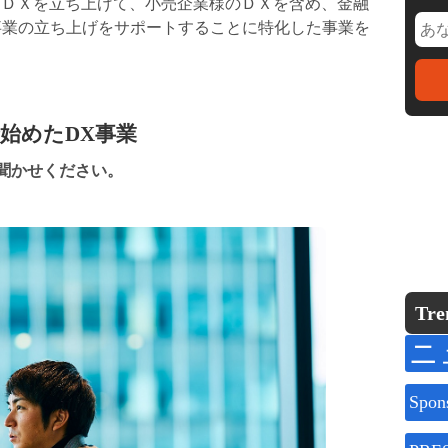
ントＤＸを立ち上げて、小売企業様のＤＸを含め、金融
事業の立ち上げをサポートすることに特化した事業を
始めたDX事業
聞かせください。
Tre
ニ
Spon