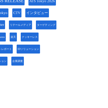
SS RELEASE
ATS Tokyo 2026
okyo
CTV
インタビュー
ter
リテールメディア
ターゲティング
lumn
楽天
クッキーレス
トレポート
IDソリューション
ション
企業調査