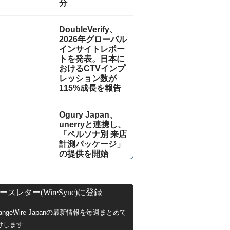
分
DoubleVerify、
2026年グローバル
インサイトレポー
トを発表。日本に
おけるCTVインプ
レッション数が
115%成⻑を報告
Ogury Japan、
unerryと連携し、
「ペルソナ別 来店
計測パッケージ」
の提供を開始
ースレター(WireSync)に登録
hangeWire Japanの最新情報を毎週まとめて
けします