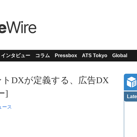
インタビュー
コラム
Pressbox
ATS Tokyo
Global
トDXが定義する、広告DX
ー]
Late
ュース