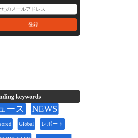
nding keywords
ュース
NEWS
sored
Global
レポート