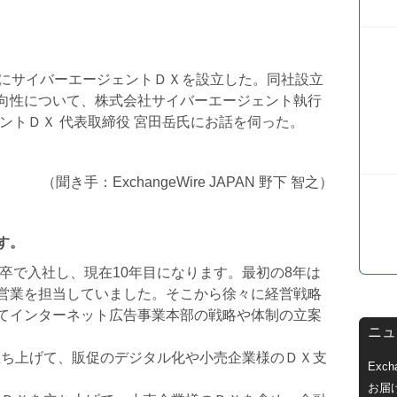
月にサイバーエージェントＤＸを設立した。同社設立
向性について、株式会社サイバーエージェント執行
ントＤＸ 代表取締役 宮田岳氏にお話を伺った。
（聞き手：ExchangeWire JAPAN 野下 智之）
す。
新卒で入社し、現在10年目になります。最初の8年は
営業を担当していました。そこから徐々に経営戦略
てインターネット広告事業本部の戦略や体制の立案
ニュ
を立ち上げて、販促のデジタル化や小売企業様のＤＸ支
Exc
お届