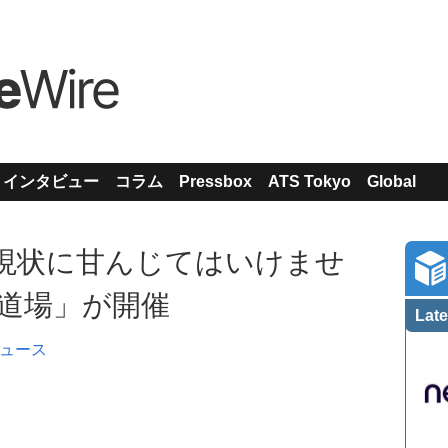
インタビュー
コラム
Pressbox
ATS Tokyo
Global
現状に甘んじてはいけませ
A道場」が開催
Late
ュース