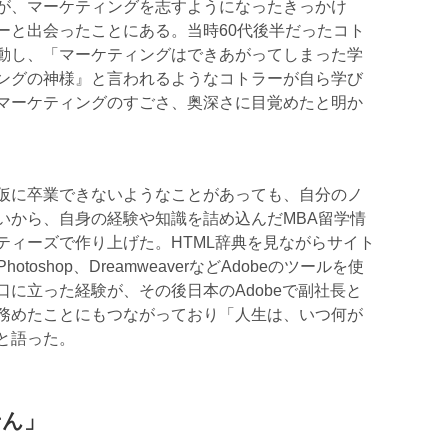
が、マーケティングを志すようになったきっかけ
ーと出会ったことにある。当時60代後半だったコト
動し、「マーケティングはできあがってしまった学
ングの神様』と言われるようなコトラーが自ら学び
マーケティングのすごさ、奥深さに目覚めたと明か
仮に卒業できないようなことがあっても、自分のノ
いから、自身の経験や知識を詰め込んだMBA留学情
ティーズで作り上げた。HTML辞典を見ながらサイト
Photoshop、DreamweaverなどAdobeのツールを使
に立った経験が、その後日本のAdobeで副社長と
務めたことにもつながっており「人生は、いつ何が
と語った。
せん」