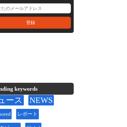
nding keywords
ュース
NEWS
sored
レポート