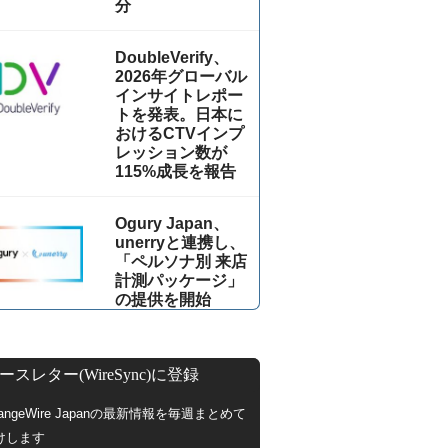
分
DoubleVerify、
2026年グローバル
インサイトレポー
トを発表。日本に
おけるCTVインプ
レッション数が
115%成⻑を報告
Ogury Japan、
unerryと連携し、
「ペルソナ別 来店
計測パッケージ」
の提供を開始
ースレター(WireSync)に登録
hangeWire Japanの最新情報を毎週まとめて
けします