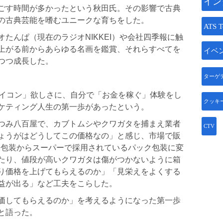
イン
ごす時間が多かったという秋田氏。その影響で古典
の古典芸能を嗜むユニークな育ちをした。
ATS T
たんぱ（現在のラジオNIKKEI）や会社四季報に触
上がる前からあらゆる名画を鑑賞、それらすべてを
イベ
つつ成長した。
ターゲ
マイコン」欲しさに、自分で「お金を稼ぐ」体験をし
クッキ
ケティング人生の第一歩があったという。
つみ八百屋で、カブトムシやクワガタを捕まえ業者
CTV
ょうがはどうしてこの価格なの」と感じ、市場で販
個包装からスーパーで採用されているパック包装に変
たり、値段が高いクワガタは傷がつかないように箱
り価格を上げてもらえるのか」「見栄えをよくする
益が出る」など工夫をこらした。
価してもらえるのか」を考えるようになった第一歩
と語った。