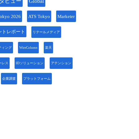
タビュー
Global
okyo 2026
ATS Tokyo
Marketer
ントレポート
リテールメディア
ティング
WireColumn
楽天
ーレス
IDソリューション
アテンション
企業調査
プラットフォーム