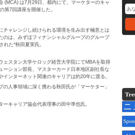
(MCA) は7月29日、都内にて、マーケターのキャ
の第7回講座を開催した。
にチャレンジし続けられる環境を生み出す極意とは
たのは、みずほフィナンシャルグループのグループ
）に就任された*秋田夏実氏。
ウェスタン大学ケロッグ経営大学院にてMBAを取得
ューション部長、マスターカード日本地区副社長な
やインターネット関連のキャリアは約20年に渡る。
プの人事領域に深く携わる秋田氏が「マーケター」
Tre
。
ニ
ターキャリア協会代表理事の田中準也氏。
Spon