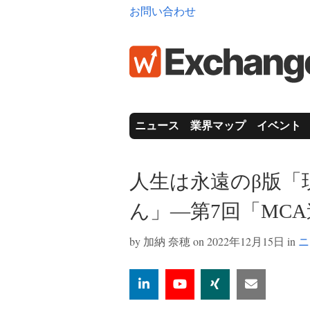
お問い合わせ
ニュース
業界マップ
イベント
人生は永遠のβ版「
ん」―第7回「MC
by
加納 奈穂
on 2022年12月15日 in
ニ