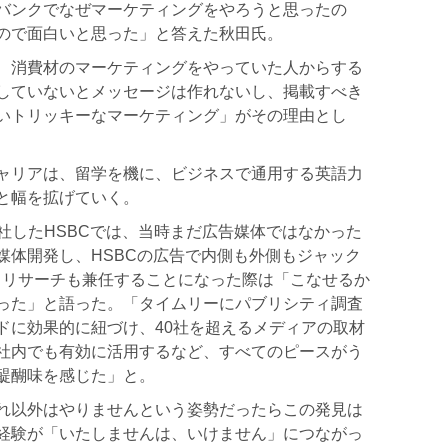
バンクでなぜマーケティングをやろうと思ったの
ので面白いと思った」と答えた秋田氏。
、消費材のマーケティングをやっていた人からする
していないとメッセージは作れないし、掲載すべき
いトリッキーなマーケティング」がその理由とし
ャリアは、留学を機に、ビジネスで通用する英語力
と幅を拡げていく。
社したHSBCでは、当時まだ広告媒体ではなかった
媒体開発し、HSBCの広告で内側も外側もジャック
・リサーチも兼任することになった際は「こなせるか
った」と語った。「タイムリーにパブリシティ調査
ドに効果的に紐づけ、40社を超えるメディアの取材
社内でも有効に活用するなど、すべてのピースがう
醍醐味を感じた」と。
れ以外はやりませんという姿勢だったらこの発見は
経験が「いたしませんは、いけません」につながっ