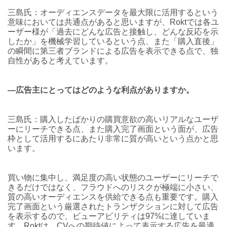
三島氏：オーディエンスデータを最大限に活用するという
意味においては共通点があると思いますが、Roktでは各ユ
ーザー様が「過去にどんな広告と接触し、どんな反応を示
したか」を機械学習しているという点、また「購入直後」
の瞬間に第三者ブランドによる広告を表示できる点で、独
自性があると考えています。
―広告主にとってはどのような利点がありますか。
三島氏：購入したばかりの購買意欲の高いリアルなユーザ
ーにリーチできる点、また購入完了画面という面が、広告
枠として活用するにあたり非常に質が高いという点かと思
います。
買い物に集中し、満足度の高い状態のユーザーにリーチで
きるだけではなく、フラウドへのリスクが極端に小さい、
質の高いオーディエンスを供給できる点も重要です。購入
完了画面という厳選されたトランザクションに対して広告
を表示するので、ビューアビリティは97%に達していま
す。Roktは、CVへの期待値によって表示する広告を最適