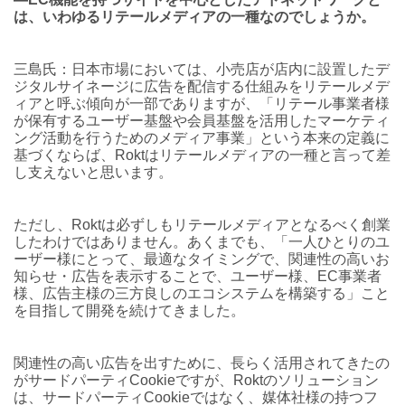
は、いわゆるリテールメディアの一種なのでしょうか。
三島氏：日本市場においては、小売店が店内に設置したデ
ジタルサイネージに広告を配信する仕組みをリテールメデ
ィアと呼ぶ傾向が一部でありますが、「リテール事業者様
が保有するユーザー基盤や会員基盤を活用したマーケティ
ング活動を行うためのメディア事業」という本来の定義に
基づくならば、Roktはリテールメディアの一種と言って差
し支えないと思います。
ただし、Roktは必ずしもリテールメディアとなるべく創業
したわけではありません。あくまでも、「一人ひとりのユ
ーザー様にとって、最適なタイミングで、関連性の高いお
知らせ・広告を表示することで、ユーザー様、EC事業者
様、広告主様の三方良しのエコシステムを構築する」こと
を目指して開発を続けてきました。
関連性の高い広告を出すために、長らく活用されてきたの
がサードパーティCookieですが、Roktのソリューション
は、サードパーティCookieではなく、媒体社様の持つフ