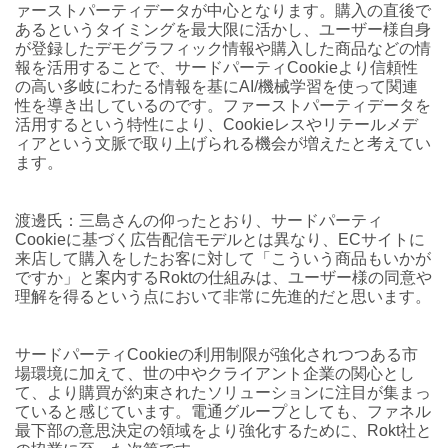
ァーストパーティデータが中心となります。購入の直後で
あるというタイミングを最大限に活かし、ユーザー様自身
が登録したデモグラフィック情報や購入した商品などの情
報を活用することで、サードパーティCookieより信頼性
の高い多岐にわたる情報を基にAI/機械学習を使って関連
性を導き出しているのです。ファーストパーティデータを
活用するという特性により、Cookieレスやリテールメデ
ィアという文脈で取り上げられる機会が増えたと考えてい
ます。
渡邊氏：三島さんの仰ったとおり、サードパーティ
Cookieに基づく広告配信モデルとは異なり、ECサイトに
来店して購入をしたお客に対して「こういう商品もいかが
ですか」と案内するRoktの仕組みは、ユーザー様の同意や
理解を得るという点において非常に先進的だと思います。
サードパーティCookieの利用制限が強化されつつある市
場環境に加えて、世の中やクライアント企業の関心とし
て、より購買が約束されたソリューションに注目が集まっ
ていると感じています。電通グループとしても、ファネル
最下部の意思決定の領域をより強化するために、Rokt社と