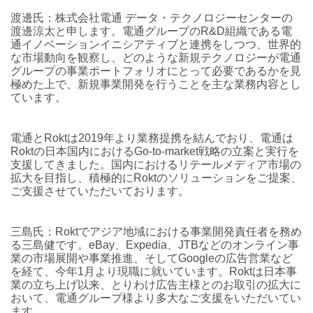
渡邊氏：株式会社電通 データ・テクノロジーセンターの
渡邊涼太と申します。電通グループのR&D組織である電
通イノベーションイニシアティブと連携をしつつ、世界的
な市場動向を観察し、どのような新規テクノロジーが電通
グループの事業ポートフォリオにとって必要であるかを見
極めた上で、新規事業開発を行うことを主な業務内容とし
ています。
電通とRoktは2019年より業務提携を結んでおり、電通は
Roktの日本国内におけるGo-to-market戦略の立案と実行を
支援してきました。国内におけるリテールメディア市場の
拡大を目指し、積極的にRoktのソリューションをご提案、
ご支援させていただいております。
三島氏：Roktでアジア地域における事業開発責任者を務め
る三島健です。eBay、Expedia、JTBなどのオンライン事
業の市場展開や事業推進、そしてGoogleの広告営業など
を経て、今年1月より現職に就いています。Roktは日本事
業の立ち上げ以来、とりわけ広告主様とのお取引の拡大に
おいて、電通グループ様より多大なご支援をいただいてい
ます。