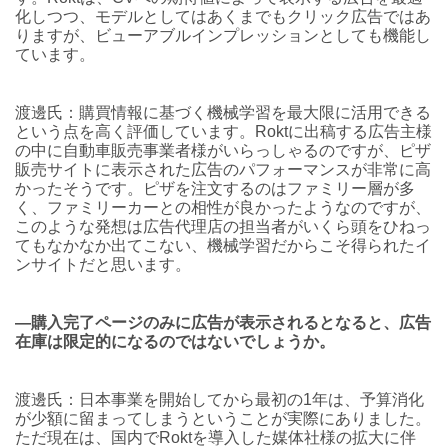
化しつつ、モデルとしてはあくまでもクリック広告ではあ
りますが、ビューアブルインプレッションとしても機能し
ています。
渡邊氏：購買情報に基づく機械学習を最大限に活用できる
という点を高く評価しています。Roktに出稿する広告主様
の中に自動車販売事業者様がいらっしゃるのですが、ピザ
販売サイトに表示された広告のパフォーマンスが非常に高
かったそうです。ピザを注文するのはファミリー層が多
く、ファミリーカーとの相性が良かったようなのですが、
このような発想は広告代理店の担当者がいくら頭をひねっ
てもなかなか出てこない、機械学習だからこそ得られたイ
ンサイトだと思います。
―購入完了ページのみに広告が表示されるとなると、広告
在庫は限定的になるのではないでしょうか。
渡邊氏：日本事業を開始してから最初の1年は、予算消化
が少額に留まってしまうということが実際にありました。
ただ現在は、国内でRoktを導入した媒体社様の拡大に伴