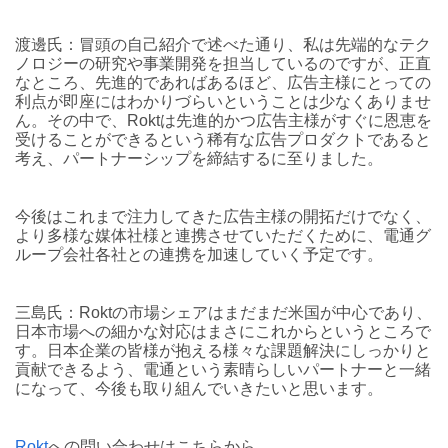
渡邊氏：冒頭の自己紹介で述べた通り、私は先端的なテク
ノロジーの研究や事業開発を担当しているのですが、正直
なところ、先進的であればあるほど、広告主様にとっての
利点が即座にはわかりづらいということは少なくありませ
ん。その中で、Roktは先進的かつ広告主様がすぐに恩恵を
受けることができるという稀有な広告プロダクトであると
考え、パートナーシップを締結するに至りました。
今後はこれまで注力してきた広告主様の開拓だけでなく、
より多様な媒体社様と連携させていただくために、電通グ
ループ会社各社との連携を加速していく予定です。
三島氏：Roktの市場シェアはまだまだ米国が中心であり、
日本市場への細かな対応はまさにこれからというところで
す。日本企業の皆様が抱える様々な課題解決にしっかりと
貢献できるよう、電通という素晴らしいパートナーと一緒
になって、今後も取り組んでいきたいと思います。
Rokt
への問い合わせはこちらから