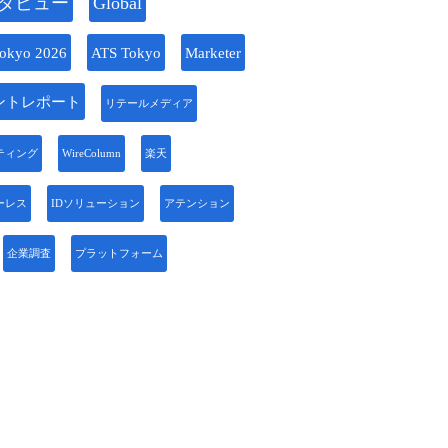
タビュー
Global
okyo 2026
ATS Tokyo
Marketer
ントレポート
リテールメディア
ティング
WireColumn
楽天
ーレス
IDソリューション
アテンション
企業調査
プラットフォーム