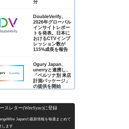
分
DoubleVerify、
2026年グローバル
インサイトレポー
トを発表。日本に
おけるCTVインプ
レッション数が
115%成⻑を報告
Ogury Japan、
unerryと連携し、
「ペルソナ別 来店
計測パッケージ」
の提供を開始
ースレター(WireSync)に登録
hangeWire Japanの最新情報を毎週まとめて
けします