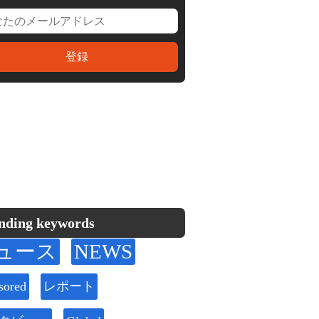
nding keywords
ュース
NEWS
sored
レポート