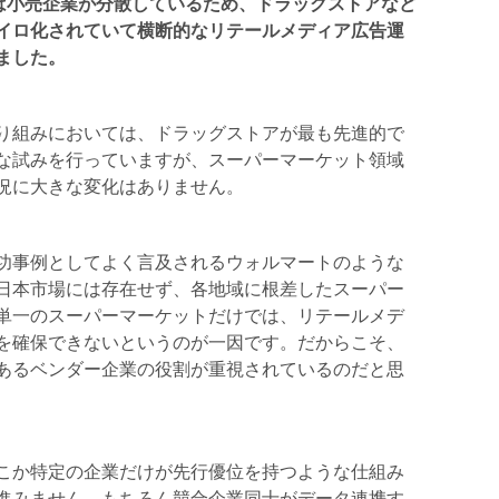
日本市場は小売企業が分散しているため、ドラッグストアなど
イロ化されていて横断的なリテールメディア広告運
ました。
り組みにおいては、ドラッグストアが最も先進的で
な試みを行っていますが、スーパーマーケット領域
況に大きな変化はありません。
功事例としてよく言及されるウォルマートのような
日本市場には存在せず、各地域に根差したスーパー
単一のスーパーマーケットだけでは、リテールメデ
を確保できないというのが一因です。だからこそ、
あるベンダー企業の役割が重視されているのだと思
こか特定の企業だけが先行優位を持つような仕組み
進みません。もちろん競合企業同士がデータ連携す