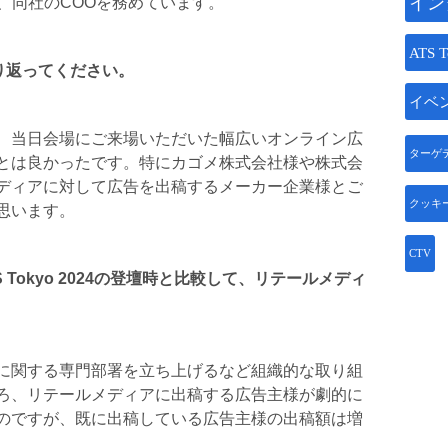
イン
り、同社のCOOを務めています。
ATS T
を振り返ってください。
イベ
、当日会場にご来場いただいた幅広いオンライン広
ターゲ
とは良かったです。特にカゴメ株式会社様や株式会
ディアに対して広告を出稿するメーカー企業様とご
クッキ
思います。
CTV
S Tokyo 2024の登壇時と比較して、リテールメディ
に関する専門部署を立ち上げるなど組織的な取り組
ろ、リテールメディアに出稿する広告主様が劇的に
のですが、既に出稿している広告主様の出稿額は増