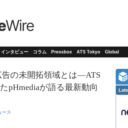
インタビュー
コラム
Pressbox
ATS Tokyo
Global
告の未開拓領域とは―ATS
壇したpHmediaが語る最新動向
Late
ュース