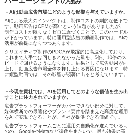
バーエージェントの強み
－AIは動画広告市場にどのような影響を与えていますか。
AIによる最大のインパクトは、制作コストの劇的な低下で
す。動画広告はCPMが高いという課題がありましたが、
制作コストが限りなくゼロに近づくことで、このハードル
が下がっています。特に運用型広告の動画制作では、AIの
活用が前提になりつつあります。
クリエイティブ制作のPDCAが飛躍的に高速化しており、
これまで人手では回しきれなかった量を、5倍、10倍のス
ピードで回せるようになります。結果として広告効果が向
上し、動画広告市場全体を押し上げる要因になります。特
に縦型動画では、その影響が顕著に出ると考えています。
－今現在貴社では、AIを活用してどのような価値を生み出
すことに注力されていますか。
広告プラットフォーマーがカバーできない部分に対して、
媒体横断での最適化やブランド要件を踏まえた高度な運用
をAIで実現できることが、当社が提供できる価値です。
広告プラットフォームごとに運用の自動化が進んでいるも
のの、GoogleやMetaなど複数をまたいで、最も効果の高