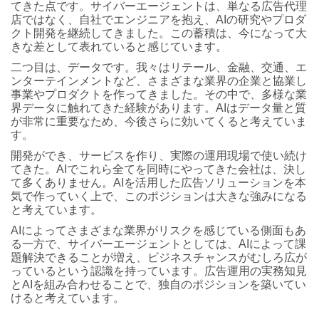
てきた点です。サイバーエージェントは、単なる広告代理
店ではなく、自社でエンジニアを抱え、AIの研究やプロダ
クト開発を継続してきました。この蓄積は、今になって大
きな差として表れていると感じています。
二つ目は、データです。我々はリテール、金融、交通、エ
ンターテインメントなど、さまざまな業界の企業と協業し
事業やプロダクトを作ってきました。その中で、多様な業
界データに触れてきた経験があります。AIはデータ量と質
が非常に重要なため、今後さらに効いてくると考えていま
す。
開発ができ、サービスを作り、実際の運用現場で使い続け
てきた。AIでこれら全てを同時にやってきた会社は、決し
て多くありません。AIを活用した広告ソリューションを本
気で作っていく上で、このポジションは大きな強みになる
と考えています。
AIによってさまざまな業界がリスクを感じている側面もあ
る一方で、サイバーエージェントとしては、AIによって課
題解決できることが増え、ビジネスチャンスがむしろ広が
っているという認識を持っています。広告運用の実務知見
とAIを組み合わせることで、独自のポジションを築いてい
けると考えています。