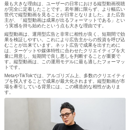
最も大きな理由は、ユーザーの日常における縦型動画視聴
が完全に定着したことです。若年層に限らず、より幅広い
世代で縦型動画を見ることが日常となりました。また広告
主が、「縦型動画は成果が出るフォーマットである」とい
う実感を持ち始めたという点も大きな理由です。
縦型動画は、運用型広告と非常に相性が良く、短期間で効
果を検証しやすい。これにより広告主からの投資を呼び込
むことが出来ています。ネット広告で成果を出すために
は、ターゲットや媒体特性に合わせたクリエイティブを大
量に用意し、短期間で良し悪しを判断することが重要で
す。縦型動画は、この運用モデルに最も適したフォーマッ
トです。
MetaやTikTokでは、アルゴリズム上、多数のクリエイティ
ブを投入することで成果が最大化されます。縦型動画が市
場を牽引している背景には、この構造的な相性がありま
す。