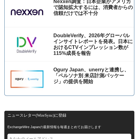
Nexxen調査：日本企業がアメリカ
で認知拡大するには、消費者からの
信頼だけでは不十分
DoubleVerify、2026年グローバル
インサイトレポートを発表。日本に
おけるCTVインプレッション数が
115%成⻑を報告
Ogury Japan、unerryと連携し、
「ペルソナ別 来店計測パッケー
ジ」の提供を開始
ニュースレター(WireSync)に登録
ExchangeWire Japanの最新情報を毎週まとめてお届けします