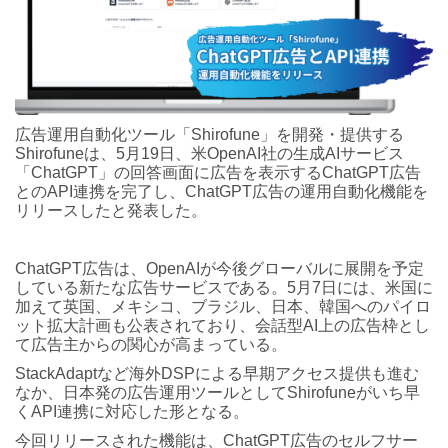
広告運用自動化ツール「Shirofune」を開発・提供する
Shirofuneは、5月19日、米OpenAI社の生成AIサービス
「ChatGPT」の回答画面に広告を表示するChatGPT広告
とのAPI連携を完了し、ChatGPT広告の運用自動化機能を
リリースしたと発表した。
ChatGPT広告は、OpenAIが今後グローバルに展開を予定
している新たな広告サービスである。5月7日には、米国に
加えて英国、メキシコ、ブラジル、日本、韓国へのパイロ
ット拡大計画も公表されており、会話型AI上の広告枠とし
て広告主からの関心が高まっている。
StackAdaptなど海外DSPによる早期アクセス提供も進む
なか、日本発の広告運用ツールとしてShirofuneがいち早
くAPI連携に対応した形となる。
今回リリースされた機能は、ChatGPT広告のセルフサー