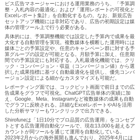
ビス広告マネージャーにおける運用業務のうち、「予算調
整・入札内容の最適化」および「運用レポートの可視化と
Excelレポート集計」を自動化するもの。なお、新規広告
セットアップ機能には非対応であり、広告の初期設定は媒
体の管理ツール上で行う必要がある。
具体的には、予算調整機能では設定した予算内で成果を最
大化する自動管理を実現。複数媒体を横断した運用時には
媒体ごとの予算設定や、任意のキャンペーン群に対する予
算グループの設定が可能となる。月額予算に加え、任意期
間での予算設定にも対応する。入札最適化機能では、クリ
ック・コンバージョン・収益（コンバージョン値）から選
択した成果指標に基づく自動最適化を提供し、優先コンバ
ージョン設定による細かなカスタマイズも可能だ。
レポーティング面では、コックピット画面で前日までの広
告成果をグラフで可視化。ChatGPT広告単体の実績に加
え、Google、Meta、Instagramなど複数媒体の成果も自動
でグラフに反映される。詳細なExcelレポートやAIを活用
した分析サマリーもワンクリックで出力できる。
Shirofuneは「1日10分でプロ品質の広告運用」をコンセプ
トとする広告運用自動化ツールで、現在13,000を超えるア
カウントが同ツールを通じて運用を自動化している。
2023年2月からの海外展開も進んでおり、2025年4月には