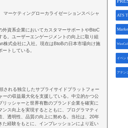
PRE
an株式会社 マーケティングローカライゼーションスペシャ
ATS T
Marke
外資系企業においてカスタマーサポートやBtoC
する。ユーザーエンゲージメントの向上に取り組
 Japan株式会社に入社。現在はBtoBの日本市場向け施
WireCo
ポートしている。
イベン
アテン
界中で信頼される独立したサプライサイドプラットフォー
シャーの収益最大化を支援している。中立的かつ公
ブリッシャーと世界有数のブランド企業を確実に
マンス向上を実現するとともに、プログラマティ
性、透明性、品質の向上に努める。当社は、20年
きた経験をもとに、インプレッションにより近い