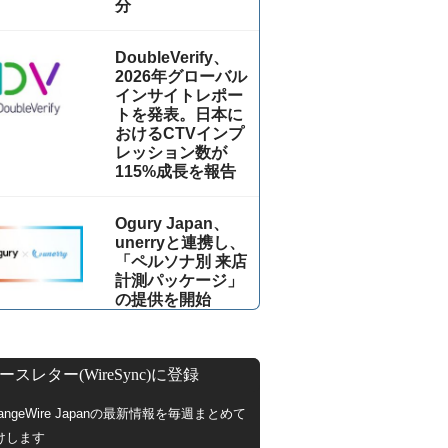
分
DoubleVerify、
2026年グローバル
インサイトレポー
トを発表。日本に
おけるCTVインプ
レッション数が
115%成⻑を報告
Ogury Japan、
unerryと連携し、
「ペルソナ別 来店
計測パッケージ」
の提供を開始
ースレター(WireSync)に登録
hangeWire Japanの最新情報を毎週まとめて
けします