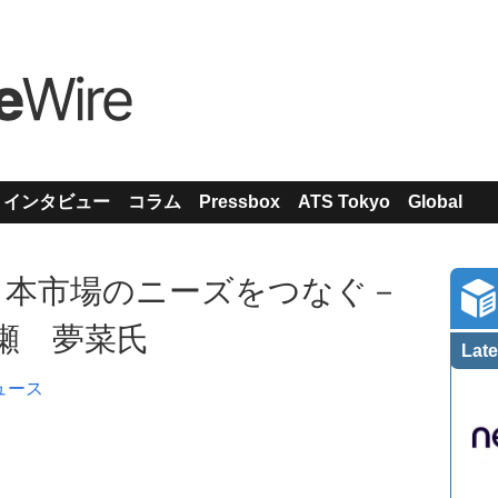
インタビュー
コラム
Pressbox
ATS Tokyo
Global
日本市場のニーズをつなぐ－
e 長瀬 夢菜氏
Late
ュース