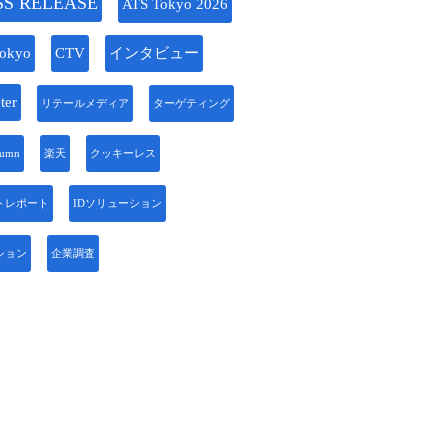
SS RELEASE
ATS Tokyo 2026
okyo
CTV
インタビュー
ter
リテールメディア
ターゲティング
lumn
楽天
クッキーレス
トレポート
IDソリューション
ション
企業調査