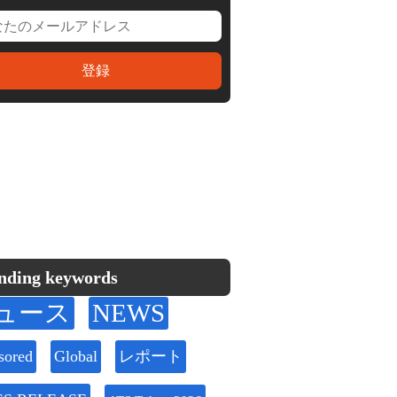
nding keywords
ュース
NEWS
sored
Global
レポート