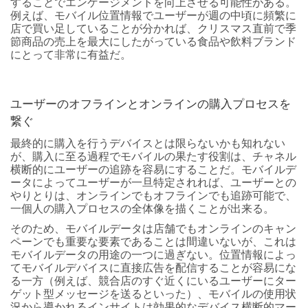
することでエンゲージメントを向上させる可能性がある。
例えば、モバイル位置情報でユーザーが週の中頃に頻繁に
店で買い足していることが分かれば、クリスマス直前で季
節商品の売上を最大にしたがっている食品や飲料ブランド
にとって非常に有益だ。
ユーザーのオフラインとオンラインの購入プロセスを
繋ぐ
最終的に購入を行うデバイスとは限らないかも知れない
が、購入に至る過程でモバイルの果たす役割は、チャネル
横断的にユーザーの追跡を容易にすることだ。モバイルデ
ータによってユーザーが一旦特定されれば、ユーザーとの
やりとりは、オンラインでもオフラインでも追跡可能で、
一個人の購入プロセスの全体像を描くことが出来る。
そのため、モバイルデータは店舗でもオンラインのキャン
ペーンでも重要な要素であることは間違いないが、これは
モバイルデータの用途の一つに過ぎない。位置情報によっ
てモバイルデバイスに直接広告を配信することが容易にな
る一方（例えば、競合店のすぐ近くにいるユーザーにター
ゲット型メッセージを送るといった）、モバイルの使用状
況から導かれるインサイトは効果的なデバイス横断的マー