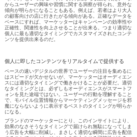
からユーザーの興味や習慣に関する洞察が得られ、意外な
傾向が明らかになることもある。例えば、若者はより大人
の顧客向けの店に行きたがる傾向がある。正確なデータを
ベースにすれば、マーケッターはキャンペーンの効率性や
正確性、関連性を向上させることが出来る。つまり適切な
個人に最も適切なタイミングでカスタマイズされたコンテ
ンツを提供出来るのだ。
個人に即したコンテンツをリアルタイムで提供する
ペースの速いデジタルの世界でユーザーの注目を集めるに
はスピードが欠かせないが、マーケッターはオーディエン
スには適切なタイミングで働きかけることが必要だ。適切
なタイミングとは、必ずしもオーディエンスがスマートフ
ォンを見た途端ではない。ユーザーの行動を理解すること
で、モバイル位置情報からマーケティングメッセージを邪
魔にならないように表示するベストのタイミングが明らか
になる。
ブランドのマーケッターにとり、このインサイトにより、
効果のなさそうなタイミングで届けられ無駄になってしま
う広告を大幅に削減し、まさしく適切な瞬間に広告を配信