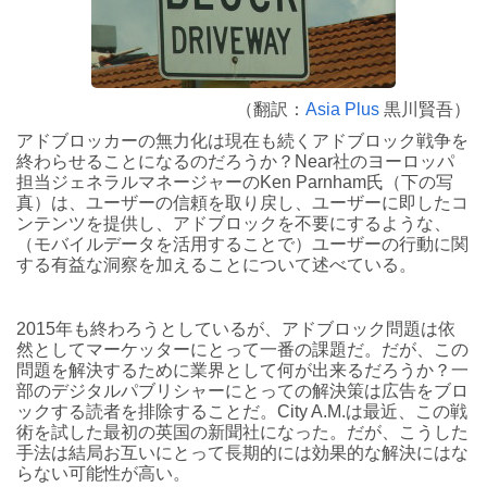
（翻訳：
Asia Plus
黒川賢吾）
アドブロッカーの無力化は現在も続くアドブロック戦争を
終わらせることになるのだろうか？Near社のヨーロッパ
担当ジェネラルマネージャーのKen Parnham氏（下の写
真）は、ユーザーの信頼を取り戻し、ユーザーに即したコ
ンテンツを提供し、アドブロックを不要にするような、
（モバイルデータを活用することで）ユーザーの行動に関
する有益な洞察を加えることについて述べている。
2015年も終わろうとしているが、アドブロック問題は依
然としてマーケッターにとって一番の課題だ。だが、この
問題を解決するために業界として何が出来るだろうか？一
部のデジタルパブリシャーにとっての解決策は広告をブロ
ックする読者を排除することだ。City A.M.は最近、この戦
術を試した最初の英国の新聞社になった。だが、こうした
手法は結局お互いにとって長期的には効果的な解決にはな
らない可能性が高い。