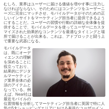
むしろ、業界はユーザーに届ける価値を増やす事に注力し
なければならない。そのためにはコンテンツをユーザーニ
ーズに完全にマッチさせ、モバイルデータがそのための正
しいインサイトをマーケティング担当者に提供できるよう
にすることだ。ユーザーの習慣や行動の詳細な全体像を提
供することで、モバイルデータを使ってユーザーにカスタ
マイズされた効果的なコンテンツを最適なタイミングと場
所で届けることが出来る。これは、アドブロックと闘う上
で重要な武器になる。
モバイルデータ
は、既にオーデ
ィエンスの理解
を深めることに
役立っており、
結果的にデジタ
ルマーケティン
グ業界全体の必
須のアイテムと
なっている。例
えば、Near社は
最近モバイルの
位置情報を分析してマーケティング担当者に英国で特に人
気の5大ショッピングエリアにおける有益なユーザーイン