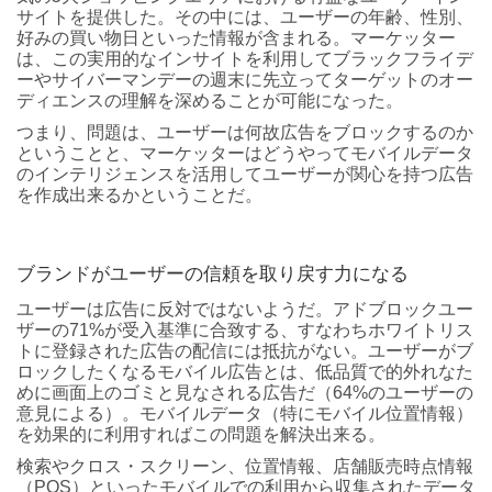
サイトを提供した。その中には、ユーザーの年齢、性別、
好みの買い物日といった情報が含まれる。マーケッター
は、この実用的なインサイトを利用してブラックフライデ
ーやサイバーマンデーの週末に先立ってターゲットのオー
ディエンスの理解を深めることが可能になった。
つまり、問題は、ユーザーは何故広告をブロックするのか
ということと、マーケッターはどうやってモバイルデータ
のインテリジェンスを活用してユーザーが関心を持つ広告
を作成出来るかということだ。
ブランドがユーザーの信頼を取り戻す力になる
ユーザーは広告に反対ではないようだ。アドブロックユー
ザーの71%が受入基準に合致する、すなわちホワイトリス
トに登録された広告の配信には抵抗がない。ユーザーがブ
ロックしたくなるモバイル広告とは、低品質で的外れなた
めに画面上のゴミと見なされる広告だ（64%のユーザーの
意見による）。モバイルデータ（特にモバイル位置情報）
を効果的に利用すればこの問題を解決出来る。
検索やクロス・スクリーン、位置情報、店舗販売時点情報
（POS）といったモバイルでの利用から収集されたデータ