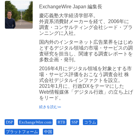
ExchangeWire Japan 編集長
慶応義塾大学経済学部卒。
外資系消費財メーカーを経て、2006年に
調査・コンサルティング会社シード・プラ
ンニングに入社。
国内外のインターネット広告業界をはじめ
とするデジタル領域の市場・サービスの調
査研究を担当し、関連する調査レポートを
多数企画・発刊。
2016年4月にデジタル領域を対象とする市
場・サービス評価をおこなう調査会社 株
式会社デジタルインファクトを設立。
2021年1月に、行政DXをテーマにした
Web情報媒体「デジタル行政」の立ち上げ
をリード。
続きを読む
DSP
ExchangeWire.com
RTB
SSP
コラム
プラットフォーム
中国