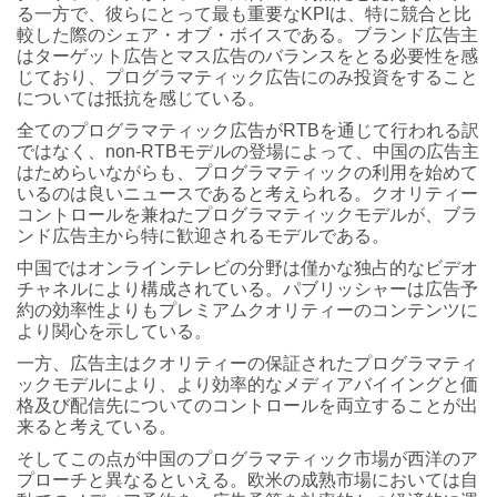
る一方で、彼らにとって最も重要なKPIは、特に競合と比
較した際のシェア・オブ・ボイスである。ブランド広告主
はターゲット広告とマス広告のバランスをとる必要性を感
じており、プログラマティック広告にのみ投資をすること
については抵抗を感じている。
全てのプログラマティック広告がRTBを通じて行われる訳
ではなく、non-RTBモデルの登場によって、中国の広告主
はためらいながらも、プログラマティックの利用を始めて
いるのは良いニュースであると考えられる。クオリティー
コントロールを兼ねたプログラマティックモデルが、ブラ
ンド広告主から特に歓迎されるモデルである。
中国ではオンラインテレビの分野は僅かな独占的なビデオ
チャネルにより構成されている。パブリッシャーは広告予
約の効率性よりもプレミアムクオリティーのコンテンツに
より関心を示している。
一方、広告主はクオリティーの保証されたプログラマティ
ックモデルにより、より効率的なメディアバイイングと価
格及び配信先についてのコントロールを両立することが出
来ると考えている。
そしてこの点が中国のプログラマティック市場が西洋のア
プローチと異なるといえる。欧米の成熟市場においては自