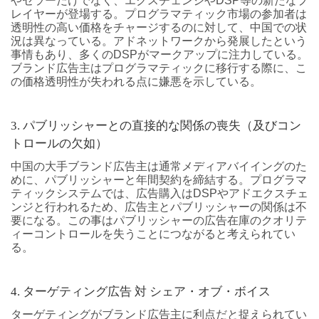
やセラーだけでなく、エクスチェンジやDSP等の新たなプ
レイヤーが登場する。プログラマティック市場の参加者は
透明性の高い価格をチャージするのに対して、中国での状
況は異なっている。アドネットワークから発展したという
事情もあり、多くのDSPがマークアップに注力している。
ブランド広告主はプログラマティックに移行する際に、こ
の価格透明性が失われる点に嫌悪を示している。
3. パブリッシャーとの直接的な関係の喪失（及びコン
トロールの欠如）
中国の大手ブランド広告主は通常メディアバイイングのた
めに、パブリッシャーと年間契約を締結する。プログラマ
ティックシステムでは、広告購入はDSPやアドエクスチェ
ンジと行われるため、広告主とパブリッシャーの関係は不
要になる。この事はパブリッシャーの広告在庫のクオリテ
ィーコントロールを失うことにつながると考えられてい
る。
4. ターゲティング広告 対 シェア・オブ・ボイス
ターゲティングがブランド広告主に利点だと捉えられてい