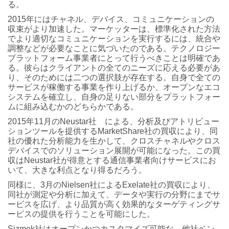
る。
2015年にはチャネル、デバイス、コミュニケーションの
収束がより加速した。マーケッターは、標準化された方法
でより適切なコミュニケーションを実行するには、統合や
調整などが必要なことに気づいたのである。テクノロジー
プラットフォーム事業者にとって行うべきことは明確であ
る。彼らはクライアントの全てのニーズに応える必要があ
り、そのためには二つの選択肢が存在する。自身で全ての
サービスが稼働する事業を作り上げるか、オープンなエコ
システムを確立し、自身の足りない部分をプラットフォー
ムに組み込むかのどちらかである。
2015年11月のNeustar社 による、分析及びアトリビュー
ションツールを提供するMarketShare社の買収により、同
社の優れた分析能力を生かして、クロスチャネルやクロス
デバイスでのソリューション展開が可能になった。この買
収はNeustar社が得意とする通信事業者向けサービスにお
いて、大きな利点となり得るだろう。
同様に、3月のNielsen社によるExelate社の買収により、
同社が測定や分析に加えて、データや実行の分野にまでサ
ービスを広げ、より品質が高く効果的なターゲティングサ
ービスの提供を行うことを可能にした。
Sizmek社はオープンかつカスタマイズ可能な、他社ベン