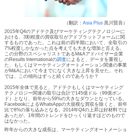
（翻訳：
Asia Plus
黒川賢吾）
2015年Q4のアドテク及びマーケティングテクノロジーに
おける、3割程度の買収取引がアドプラットフォームに関
するものであった。これは前の四半期において、全取引の
7%程度しかなかった点を考えても大きな増加と言える。
この分野のスペシャリストであるM&Aアドバイザー企業
のResults Internationalの
調査
によると、データを重視し
た、もしくはマーケティングオートメーション関連の事業
がM&Aにおいて今までになく大きな上昇を見せた。それ
では、この傾向はずっと続くのであろうか？
2015年全体で見ると、アドテクもしくはマーケティング
テクノロジー関連の取引は合計で145億ドル（99億ポン
ド）となり、前年から59%の大きなダウンとなっている。
FacebookによるWhatsAppの大規模な買収を除くと、前年
比で8%の落ち込みとなる。2014年Q4の上昇は好材料では
あったが、1年間のトレンドをひっくり返すほどのもので
はなかった。
昨年からの大きな成長は、マーケティングオートメーショ