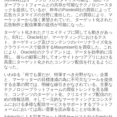
ダープラットフォームとの共存が可能なテクノロジースタ
ックを提供しているが、昨年のPointroll社の買収によって
広告カスタマイズの分野に進出した。この買収により、マ
ーケッターから強く要望されていた、ターゲット化された
広告制作と配信事業の提供が可能になった。
ターゲット化されたクリエイティブに関しても動きがあっ
た。8月に、Oracle社が、マーケティングにおけるテス
ト、ターゲティング及びコンテンツのパーソナライズ化を
クラウドベースで提供するMaxymiser社を買収した。これ
により、Oracle社のクライアントは、データを効率的に活
用し、彼らの顧客に対してオンサイトかつアプリにおける
高度にターゲット化されたコンテンツ配信を行えるように
なった。
いわゆる「何でも屋だが、特筆すべき分野がない」企業
と、マーケッターの目標達成の為に不可欠なツールを提供
する企業の間では、明確な線引きがなされている。主要な
テクノロジープラットフォームの買収トレンドを見る限
り、コンテンツのターゲット化、クリエイティブ配信のた
めの情報活用、そして一元的なマーケティングエコシステ
ムにおける多様な配信サービスをサポートするプラットフ
ォームにおいては高い需要を読み取ることが出来る。
Adobe社による写真アセット提供サービスを行うFotolia社