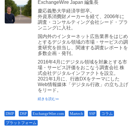
ExchangeWire Japan 編集長
慶応義塾大学経済学部卒。
外資系消費財メーカーを経て、2006年に
調査・コンサルティング会社シード・プラ
ンニングに入社。
国内外のインターネット広告業界をはじめ
とするデジタル領域の市場・サービスの調
査研究を担当し、関連する調査レポートを
多数企画・発刊。
2016年4月にデジタル領域を対象とする市
場・サービス評価をおこなう調査会社 株
式会社デジタルインファクトを設立。
2021年1月に、行政DXをテーマにした
Web情報媒体「デジタル行政」の立ち上げ
をリード。
続きを読む
DMP
DSP
ExchangeWire.com
Martech
SSP
コラム
プラットフォーム