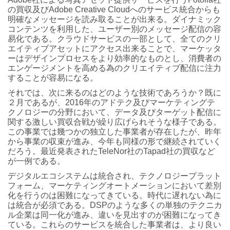
の買収及びAdobe Creative Cloudへのサービス統合からも
明確なメッセージを読み取ることが出来る。ダイナミック
コンテンツを利用した、ユーザー別のメッセージ配信の容
易化である。クラウドサービスの一部として、全てのクリ
エイティブアセットにアクセス出来ることで、マーケッタ
ーはデザインプロセスをより効率的なものとし、消費者の
エンゲージメントを高める為のクリエイティブ配信に注力
することが容易になる。
それでは、次に来るのはどのような技術であろうか？既に
２月であるが、2016年のアドテク及びマーケティングテ
クノロジーの分野において、データ及びターゲット配信に
関する激しい買収合戦が繰り広げられそうな様子である。
この事業では幾つかの独立した事業者が存在したが、昨年
から事業の収束が進み、今年も同様の形で継続されていく
だろう。最近発表されたTeleNor社のTapad社の買収など
が一例である。
デジタルエコシステムは統合され、テクノロジープラット
フォーム、マーケティングオートメーションにおいて差別
化を行うのは困難になってきている。時代に遅れない為に
は統合が必須である。DSPのような多くの単独のテクニカ
ル企業は同一化が進み、違いを見出すのが困難になってき
ている。これらのサービスを統合した事業者は、より良い