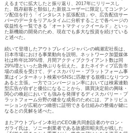
えるまでに拡大したと振り返り、2017年にリリースし
た、既存顧客と類似した新規ユーザーに限定してコンテン
ツ配信を行う「インタレスト拡張配信」や、広告配信サー
バーのデータをリアルタイムに分析することで各ページの
収益性を一覧できる「オートマティックイールド」といっ
た新機能の開発のため、現在でも多大な投資を続けている
と述べた。
続いて登壇したアウトブレインジャパンの嶋瀬宏社長は、
日本市場における事業動向を説明。ネットワーク加盟媒体
社は昨年比39%増、月間アクティブクライアント数は同
29%増といった急伸ぶりを伝えた。またネイティブ広告市
場の成長を受けて、ディスカバリー・プラットフォーム事
業はインターネット検索やSNSに匹敵する規模になりつつ
あると主張。一方でコンバージョン率においては検索連動
型広告が自ずと優位になることから、購買決定前の興味・
関心の喚起においても強みを発揮するディスカバリー・プ
ラットフォーム分野の健全な成長のためには、アトリビュ
ーションが広範かつ緻密に証明できる仕組みの整備が鍵に
なるとの見解を述べた。
またアウトブレイン本社のCEO兼共同創設者のヤロン・
ガライ氏は、ソニー創業者である故盛田昭夫氏が残した