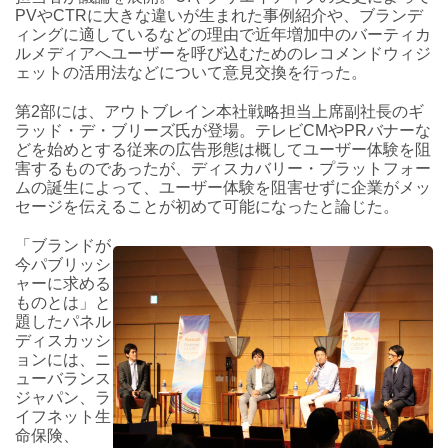
PVやCTRに大きな違いが生まれた事例紹介や、ブランデ
ィングに適しているなどの理由で近年増加中のバーティカ
ルメディアへユーザーを呼び込むためのレコメンドウィジ
ェットの活用法などについて意見交換を行った。
第2部には、アウトブレイン本社戦略担当上席副社長のギ
ラッド・デ・ブリーズ氏が登場。テレビCMやPRバナーな
どを始めとする従来の広告形態は概してユーザー体験を阻
害するものであったが、ディスカバリー・プラットフォー
ムの誕生によって、ユーザー体験を阻害せずに企業がメッ
セージを伝えることが初めて可能になったと論じた。
「ブランドが
今パブリッシ
ャーに求める
ものとは」と
題したパネル
ディスカッシ
ョンには、ニ
ューバランス
ジャパン、ラ
イフネット生
命保険、