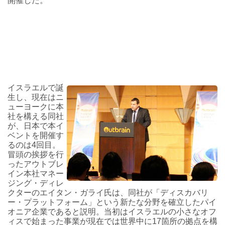
開催した。
イスラエルで誕
生し、現在はニ
ューヨークに本
社を構える同社
が、日本で本イ
ベントを開催す
るのは4回目。
冒頭の挨拶を行
ったアウトブレ
イン本社マネー
ジング・ディレ
クターのエイタン・ガライ氏は、同社が「ディスカバリ
ー・プラットフォーム」という新たな分野を確立したパイ
オニア企業であると説明。当初はイスラエルの小さなオフ
ィスで始まった事業が現在では世界中に17箇所の拠点を構