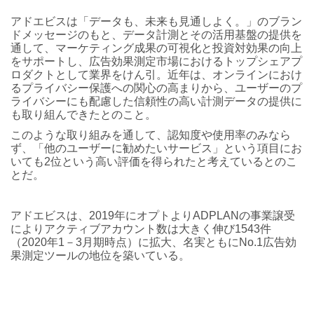
アドエビスは「データも、未来も見通しよく。」のブラン
ドメッセージのもと、データ計測とその活用基盤の提供を
通して、マーケティング成果の可視化と投資対効果の向上
をサポートし、広告効果測定市場におけるトップシェアプ
ロダクトとして業界をけん引。近年は、オンラインにおけ
るプライバシー保護への関心の高まりから、ユーザーのプ
ライバシーにも配慮した信頼性の高い計測データの提供に
も取り組んできたとのこと。
このような取り組みを通して、認知度や使用率のみなら
ず、「他のユーザーに勧めたいサービス」という項目にお
いても2位という高い評価を得られたと考えているとのこ
とだ。
アドエビスは、2019年にオプトよりADPLANの事業譲受
によりアクティブアカウント数は大きく伸び1543件
（2020年1－3月期時点）に拡大、名実ともにNo.1広告効
果測定ツールの地位を築いている。