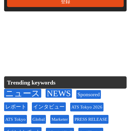
Trending keywords
ニュース
NEWS
Sponsored
レポート
インタビュー
ATS Tokyo 2026
ATS Tokyo
Global
Marketer
PRESS RELEASE