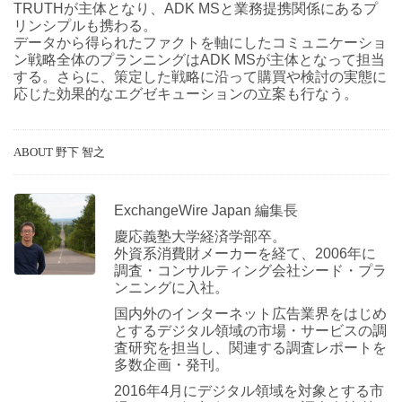
TRUTHが主体となり、ADK MSと業務提携関係にあるプ
リンシプルも携わる。
データから得られたファクトを軸にしたコミュニケーショ
ン戦略全体のプランニングはADK MSが主体となって担当
する。さらに、策定した戦略に沿って購買や検討の実態に
応じた効果的なエグゼキューションの立案も行なう。
ABOUT 野下 智之
ExchangeWire Japan 編集長
慶応義塾大学経済学部卒。
外資系消費財メーカーを経て、2006年に
調査・コンサルティング会社シード・プラ
ンニングに入社。
国内外のインターネット広告業界をはじめ
とするデジタル領域の市場・サービスの調
査研究を担当し、関連する調査レポートを
多数企画・発刊。
2016年4月にデジタル領域を対象とする市